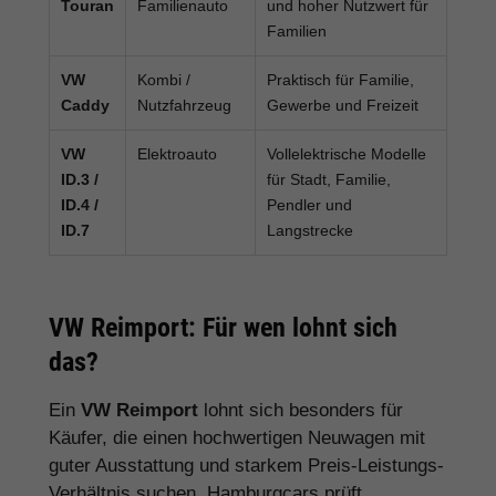
Touran
Familienauto
und hoher Nutzwert für
Familien
VW
Kombi /
Praktisch für Familie,
Caddy
Nutzfahrzeug
Gewerbe und Freizeit
VW
Elektroauto
Vollelektrische Modelle
ID.3 /
für Stadt, Familie,
ID.4 /
Pendler und
ID.7
Langstrecke
VW Reimport: Für wen lohnt sich
das?
Ein
VW Reimport
lohnt sich besonders für
Käufer, die einen hochwertigen Neuwagen mit
guter Ausstattung und starkem Preis-Leistungs-
Verhältnis suchen. Hamburgcars prüft