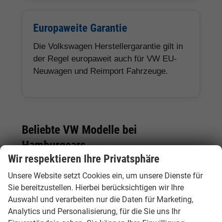
Europaweite Garantie
Die Volkswagen Herstellergarantie gilt in
der Regel europaweit auch für VW EU-
Neuwagen und Reimport Fahrzeuge.
Beliebte VW Modelle bei
Hamburgcars
Wir respektieren Ihre Privatsphäre
Unsere Website setzt Cookies ein, um unsere Dienste für
Modell
Fahrzeugtyp
Besonderheiten
Sie bereitzustellen. Hierbei berücksichtigen wir Ihre
Auswahl und verarbeiten nur die Daten für Marketing,
VW
Kleinwagen
Kompakt, sparsam und
Analytics und Personalisierung, für die Sie uns Ihr
Polo
ideal für Stadt, Pendler