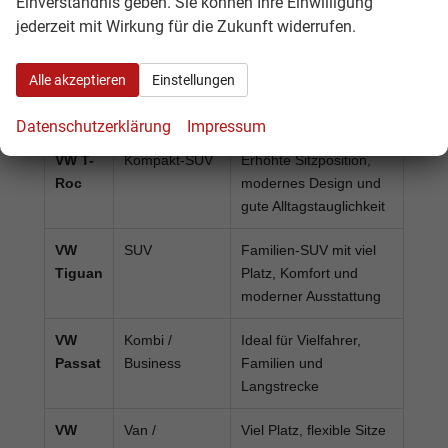
Einverständnis geben. Sie können Ihre Einwilligung
und Fahranfänger
jederzeit mit Wirkung für die Zukunft widerrufen.
VW
Kompaktklasse
Sehr beliebt als
Golf
Alltagsauto,
Alle akzeptieren
Einstellungen
Pendlerfahrzeug und
Familien-Kompakter
Datenschutzerklärung
Impressum
VW T-
Kompakt-SUV
Erhöhte Sitzposition,
Roc
modernes Design und
gute Alltagstauglichkeit
VW
SUV
Familien-SUV mit viel
Tiguan
Platz, Komfort und
moderner Ausstattung
VW
Kombi /
Ideal für Vielfahrer,
Passat
Business
Familien und
Langstrecke
VW
Van /
Viel Platz, flexible Sitze