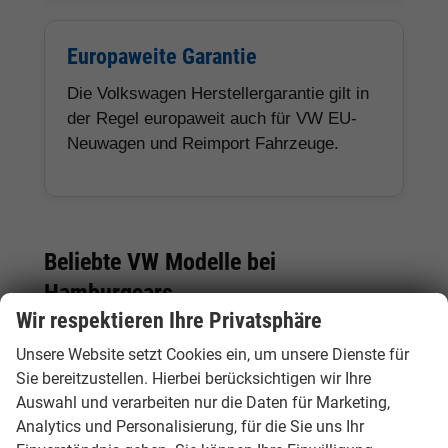
Europaweite Garantie
Die Volkswagen Herstellergarantie gilt in
der Regel europaweit auch für VW EU-
Neuwagen und Reimport Fahrzeuge.
Beliebte VW Modelle bei
Hamburgcars
Wir respektieren Ihre Privatsphäre
Unsere Website setzt Cookies ein, um unsere Dienste für
Modell
Fahrzeugtyp
Besonderheiten
Sie bereitzustellen. Hierbei berücksichtigen wir Ihre
Auswahl und verarbeiten nur die Daten für Marketing,
VW
Kleinwagen
Kompakt, sparsam und
Analytics und Personalisierung, für die Sie uns Ihr
Polo
ideal für Stadt, Pendler