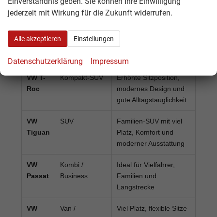
Einverständnis geben. Sie können Ihre Einwilligung
und Fahranfänger
jederzeit mit Wirkung für die Zukunft widerrufen.
VW
Kompaktklasse
Sehr beliebt als
Golf
Alltagsauto,
Alle akzeptieren
Einstellungen
Pendlerfahrzeug und
Familien-Kompakter
Datenschutzerklärung
Impressum
VW T-
Kompakt-SUV
Erhöhte Sitzposition,
Roc
modernes Design und
gute Alltagstauglichkeit
VW
SUV
Familien-SUV mit viel
Tiguan
Platz, Komfort und
moderner Ausstattung
VW
Kombi /
Ideal für Vielfahrer,
Passat
Business
Familien und
Langstrecke
VW
Van /
Viel Platz, flexible Sitze