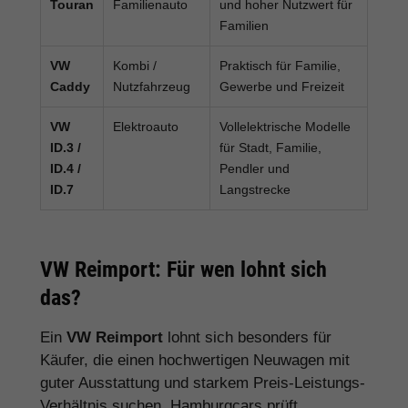
Touran
Familienauto
und hoher Nutzwert für
Familien
VW
Kombi /
Praktisch für Familie,
Caddy
Nutzfahrzeug
Gewerbe und Freizeit
VW
Elektroauto
Vollelektrische Modelle
ID.3 /
für Stadt, Familie,
ID.4 /
Pendler und
ID.7
Langstrecke
VW Reimport: Für wen lohnt sich
das?
Ein
VW Reimport
lohnt sich besonders für
Käufer, die einen hochwertigen Neuwagen mit
guter Ausstattung und starkem Preis-Leistungs-
Verhältnis suchen. Hamburgcars prüft