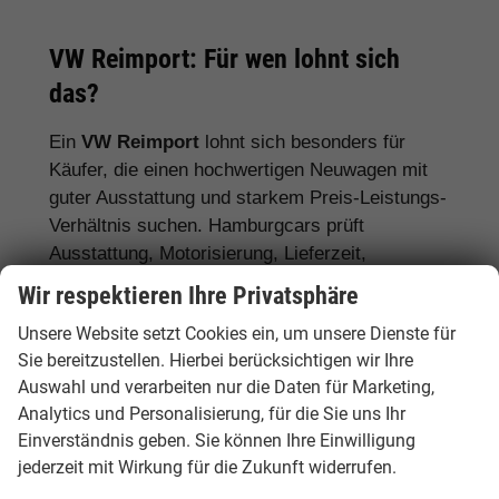
VW Reimport: Für wen lohnt sich
das?
Ein
VW Reimport
lohnt sich besonders für
Käufer, die einen hochwertigen Neuwagen mit
guter Ausstattung und starkem Preis-Leistungs-
Verhältnis suchen. Hamburgcars prüft
Ausstattung, Motorisierung, Lieferzeit,
Garantiebedingungen und Fahrzeugdetails
Wir respektieren Ihre Privatsphäre
transparent vor dem Kauf.
Unsere Website setzt Cookies ein, um unsere Dienste für
Für Stadtfahrer:
VW Polo, VW Golf, VW
Sie bereitzustellen. Hierbei berücksichtigen wir Ihre
Auswahl und verarbeiten nur die Daten für Marketing,
ID.3
Analytics und Personalisierung, für die Sie uns Ihr
Für Familien:
VW Tiguan, VW Passat
Einverständnis geben. Sie können Ihre Einwilligung
Variant, VW Touran, VW Caddy
jederzeit mit Wirkung für die Zukunft widerrufen.