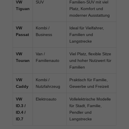
VW
SUV
Familien-SUV mit viel
Tiguan
Platz, Komfort und
moderner Ausstattung
VW
Kombi /
Ideal für Vielfahrer,
Passat
Business
Familien und
Langstrecke
VW
Van /
Viel Platz, flexible Sitze
Touran
Familienauto
und hoher Nutzwert für
Familien
VW
Kombi /
Praktisch für Familie,
Caddy
Nutzfahrzeug
Gewerbe und Freizeit
VW
Elektroauto
Vollelektrische Modelle
ID.3 /
für Stadt, Familie,
ID.4 /
Pendler und
ID.7
Langstrecke