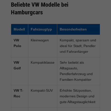
Beliebte VW Modelle bei
Hamburgcars
Modell
Fahrzeugtyp
Besonderheiten
VW
Kleinwagen
Kompakt, sparsam und
Polo
ideal für Stadt, Pendler
und Fahranfänger
VW
Kompaktklasse
Sehr beliebt als
Golf
Alltagsauto,
Pendlerfahrzeug und
Familien-Kompakter
VW T-
Kompakt-SUV
Erhöhte Sitzposition,
Roc
modernes Design und
gute Alltagstauglichkeit