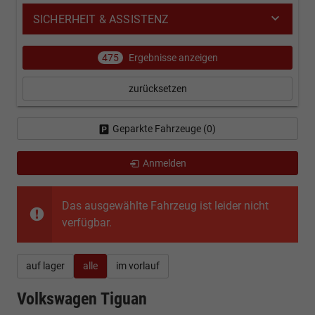
SICHERHEIT & ASSISTENZ
475
Ergebnisse anzeigen
zurücksetzen
Geparkte Fahrzeuge (
0
)
Anmelden
Das ausgewählte Fahrzeug ist leider nicht
verfügbar.
auf lager
alle
im vorlauf
Volkswagen Tiguan