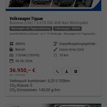
Volkswagen Tiguan
Business (Life) 1.5 eTSI DSG AHK Navi Winterpaket
Neuwagen mit Tageszulassung
Fahrzeugnr.: 48854
unverbindliche Lieferzeit: ca.7- 10 Werktage
Neuwagen mit Tageszulassung
Fahrzeugnr.
48854
Getriebe
Doppelkupplungsgetriebe (DSG)
Kraftstoff
Benzin
Außenfarbe
Urano Grey (Uni)
Leistung
110 kW (150 PS)
Kilometerstand
10 km
30.06.2026
36.950,– €
Kontakt & Angebot anfordern
PDF-Datei, Fahrzeugexposé d
Fahrzeug merken/Expo
incl. 19% MwSt.
Verbrauch kombiniert:
6,20 l/100km
CO
-Klasse:
E
2
CO
-Emissionen:
140,00 g/km
2