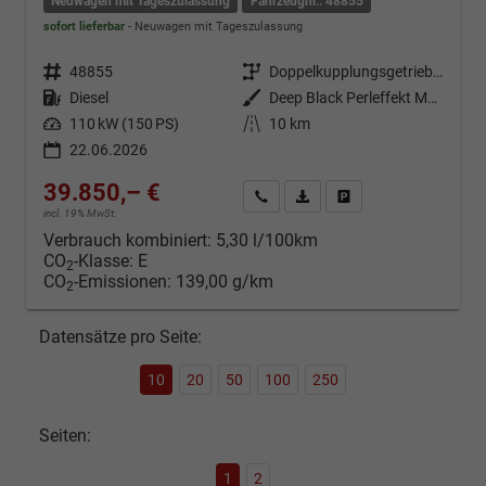
Neuwagen mit Tageszulassung
Fahrzeugnr.: 48855
sofort lieferbar
Neuwagen mit Tageszulassung
Fahrzeugnr.
48855
Getriebe
Doppelkupplungsgetriebe (DSG)
Kraftstoff
Diesel
Außenfarbe
Deep Black Perleffekt Metallic
Leistung
110 kW (150 PS)
Kilometerstand
10 km
22.06.2026
39.850,– €
Kontakt & Angebot anfordern
PDF-Datei, Fahrzeugexposé d
Fahrzeug merken/Expo
incl. 19% MwSt.
Verbrauch kombiniert:
5,30 l/100km
CO
-Klasse:
E
2
CO
-Emissionen:
139,00 g/km
2
Datensätze pro Seite:
10
20
50
100
250
Seiten:
1
2