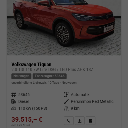
Volkswagen Tiguan
2.0 TDI 110 kW Life DSG / LED Plus AHK 18Z
Neuwagen
Fahrzeugnr.: 53646
unverbindliche Lieferzeit:
10 Tage
Neuwagen
Fahrzeugnr.
53646
Getriebe
Automatik
Kraftstoff
Diesel
Außenfarbe
Persimmon Red Metallic
Leistung
110 kW (150 PS)
Kilometerstand
9 km
39.515,– €
Kontakt & Angebot anfordern
PDF-Datei, Fahrzeugexposé d
Fahrzeug merken/Expo
incl. 19% MwSt.