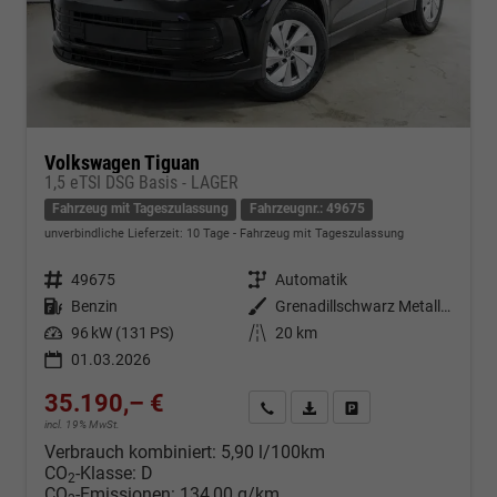
Volkswagen Tiguan
1,5 eTSI DSG Basis - LAGER
Fahrzeug mit Tageszulassung
Fahrzeugnr.: 49675
unverbindliche Lieferzeit:
10 Tage
Fahrzeug mit Tageszulassung
Fahrzeugnr.
49675
Getriebe
Automatik
Kraftstoff
Benzin
Außenfarbe
Grenadillschwarz Metallic (0E)
Leistung
96 kW (131 PS)
Kilometerstand
20 km
01.03.2026
35.190,– €
Kontakt & Angebot anfordern
PDF-Datei, Fahrzeugexposé d
Fahrzeug merken/Expo
incl. 19% MwSt.
Verbrauch kombiniert:
5,90 l/100km
CO
-Klasse:
D
2
CO
-Emissionen:
134,00 g/km