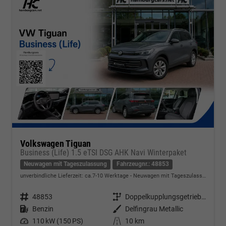
Volkswagen Tiguan
Business (Life) 1.5 eTSI DSG AHK Navi Winterpaket
Neuwagen mit Tageszulassung
Fahrzeugnr.: 48853
unverbindliche Lieferzeit: ca.7-10 Werktage
Neuwagen mit Tageszulassung
Fahrzeugnr.
48853
Getriebe
Doppelkupplungsgetriebe (DSG)
Kraftstoff
Benzin
Außenfarbe
Delfingrau Metallic
Leistung
110 kW (150 PS)
Kilometerstand
10 km