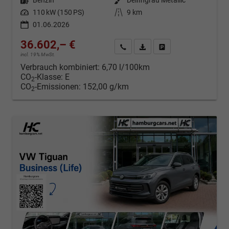
Kraftstoff
Benzin
Außenfarbe
Delfingrau Metallic
Leistung
110 kW (150 PS)
Kilometerstand
9 km
01.06.2026
36.602,– €
Kontakt & Angebot anfordern
PDF-Datei, Fahrzeugexposé d
Fahrzeug merken/Expo
incl. 19% MwSt.
Verbrauch kombiniert:
6,70 l/100km
CO
-Klasse:
E
2
CO
-Emissionen:
152,00 g/km
2