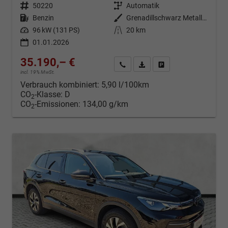
Fahrzeugnr.
50220
Getriebe
Automatik
Kraftstoff
Benzin
Außenfarbe
Grenadillschwarz Metallic (0E)
Leistung
96 kW (131 PS)
Kilometerstand
20 km
01.01.2026
35.190,– €
Kontakt & Angebot anfordern
PDF-Datei, Fahrzeugexposé d
Fahrzeug merken/Expo
incl. 19% MwSt.
Verbrauch kombiniert:
5,90 l/100km
CO
-Klasse:
D
2
CO
-Emissionen:
134,00 g/km
2