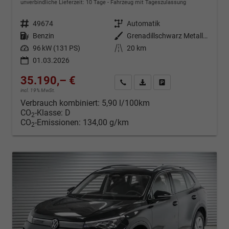
unverbindliche Lieferzeit:
10 Tage
Fahrzeug mit Tageszulassung
Fahrzeugnr.
49674
Getriebe
Automatik
Kraftstoff
Benzin
Außenfarbe
Grenadillschwarz Metallic (0E)
Leistung
96 kW (131 PS)
Kilometerstand
20 km
01.03.2026
35.190,– €
Kontakt & Angebot anfordern
PDF-Datei, Fahrzeugexposé d
Fahrzeug merken/Expo
incl. 19% MwSt.
Verbrauch kombiniert:
5,90 l/100km
CO
-Klasse:
D
2
CO
-Emissionen:
134,00 g/km
2