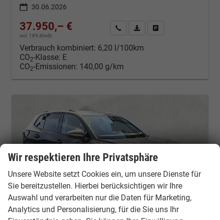
30.06.2026
37.950,– €
Kontakt & Angebot anfordern
PDF-Datei, Fahrzeugexposé d
Fahrzeug merken/Expo
incl. 19% MwSt.
Verbrauch kombiniert:
6,20 l/100km
CO
-Klasse:
E
2
CO
-Emissionen:
140,00 g/km
2
Wir respektieren Ihre Privatsphäre
Unsere Website setzt Cookies ein, um unsere Dienste für
Sie bereitzustellen. Hierbei berücksichtigen wir Ihre
Auswahl und verarbeiten nur die Daten für Marketing,
Analytics und Personalisierung, für die Sie uns Ihr