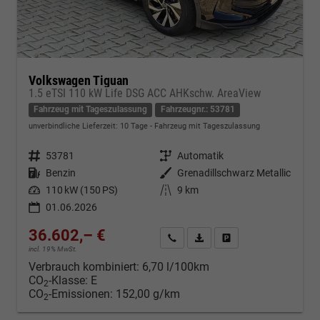
Volkswagen Tiguan
1.5 eTSI 110 kW Life DSG ACC AHKschw. AreaView
Fahrzeug mit Tageszulassung
Fahrzeugnr.: 53781
unverbindliche Lieferzeit:
10 Tage
Fahrzeug mit Tageszulassung
Fahrzeugnr.
53781
Getriebe
Automatik
Kraftstoff
Benzin
Außenfarbe
Grenadillschwarz Metallic
Leistung
110 kW (150 PS)
Kilometerstand
9 km
01.06.2026
36.602,– €
Kontakt & Angebot anfordern
PDF-Datei, Fahrzeugexposé d
Fahrzeug merken/Expo
incl. 19% MwSt.
Verbrauch kombiniert:
6,70 l/100km
CO
-Klasse:
E
2
CO
-Emissionen:
152,00 g/km
2