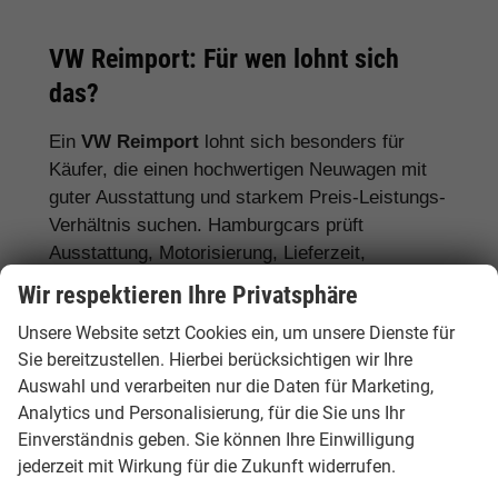
VW Reimport: Für wen lohnt sich
das?
Ein
VW Reimport
lohnt sich besonders für
Käufer, die einen hochwertigen Neuwagen mit
guter Ausstattung und starkem Preis-Leistungs-
Verhältnis suchen. Hamburgcars prüft
Ausstattung, Motorisierung, Lieferzeit,
Garantiebedingungen und Fahrzeugdetails
Wir respektieren Ihre Privatsphäre
transparent vor dem Kauf.
Unsere Website setzt Cookies ein, um unsere Dienste für
Für Stadtfahrer:
VW Polo, VW Golf, VW
Sie bereitzustellen. Hierbei berücksichtigen wir Ihre
Auswahl und verarbeiten nur die Daten für Marketing,
ID.3
Analytics und Personalisierung, für die Sie uns Ihr
Für Familien:
VW Tiguan, VW Passat
Einverständnis geben. Sie können Ihre Einwilligung
Variant, VW Touran, VW Caddy
jederzeit mit Wirkung für die Zukunft widerrufen.