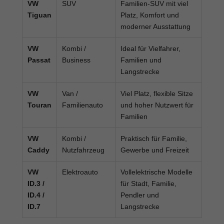
VW
SUV
Familien-SUV mit viel
Tiguan
Platz, Komfort und
moderner Ausstattung
VW
Kombi /
Ideal für Vielfahrer,
Passat
Business
Familien und
Langstrecke
VW
Van /
Viel Platz, flexible Sitze
Touran
Familienauto
und hoher Nutzwert für
Familien
VW
Kombi /
Praktisch für Familie,
Caddy
Nutzfahrzeug
Gewerbe und Freizeit
VW
Elektroauto
Vollelektrische Modelle
ID.3 /
für Stadt, Familie,
ID.4 /
Pendler und
ID.7
Langstrecke