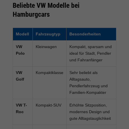
Beliebte VW Modelle bei
Hamburgcars
Modell
Fahrzeugtyp
Besonderheiten
VW
Kleinwagen
Kompakt, sparsam und
Polo
ideal für Stadt, Pendler
und Fahranfänger
VW
Kompaktklasse
Sehr beliebt als
Golf
Alltagsauto,
Pendlerfahrzeug und
Familien-Kompakter
VW T-
Kompakt-SUV
Erhöhte Sitzposition,
Roc
modernes Design und
gute Alltagstauglichkeit