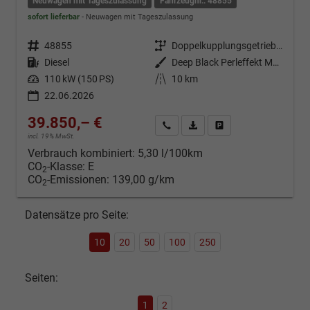
Neuwagen mit Tageszulassung
Fahrzeugnr.: 48855
sofort lieferbar
Neuwagen mit Tageszulassung
Fahrzeugnr.
48855
Getriebe
Doppelkupplungsgetriebe (DSG)
Kraftstoff
Diesel
Außenfarbe
Deep Black Perleffekt Metallic
Leistung
110 kW (150 PS)
Kilometerstand
10 km
22.06.2026
39.850,– €
Kontakt & Angebot anfordern
PDF-Datei, Fahrzeugexposé d
Fahrzeug merken/Expo
incl. 19% MwSt.
Verbrauch kombiniert:
5,30 l/100km
CO
-Klasse:
E
2
CO
-Emissionen:
139,00 g/km
2
Datensätze pro Seite:
10
20
50
100
250
Seiten:
1
2