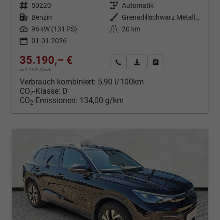
Fahrzeugnr.
50220
Getriebe
Automatik
Kraftstoff
Benzin
Außenfarbe
Grenadillschwarz Metallic (0E)
Leistung
96 kW (131 PS)
Kilometerstand
20 km
01.01.2026
35.190,– €
Kontakt & Angebot anfordern
PDF-Datei, Fahrzeugexposé d
Fahrzeug merken/Expo
incl. 19% MwSt.
Verbrauch kombiniert:
5,90 l/100km
CO
-Klasse:
D
2
CO
-Emissionen:
134,00 g/km
2