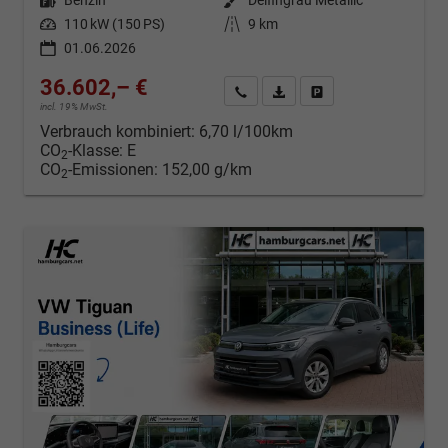
Kraftstoff
Benzin
Außenfarbe
Delfingrau Metallic
Leistung
110 kW (150 PS)
Kilometerstand
9 km
01.06.2026
36.602,– €
Kontakt & Angebot anfordern
PDF-Datei, Fahrzeugexposé d
Fahrzeug merken/Expo
incl. 19% MwSt.
Verbrauch kombiniert:
6,70 l/100km
CO
-Klasse:
E
2
CO
-Emissionen:
152,00 g/km
2