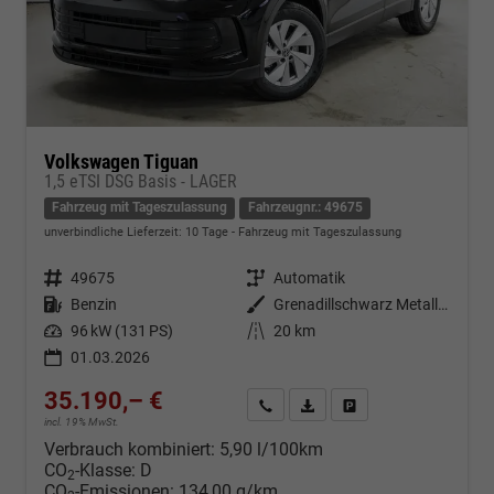
Volkswagen Tiguan
1,5 eTSI DSG Basis - LAGER
Fahrzeug mit Tageszulassung
Fahrzeugnr.: 49675
unverbindliche Lieferzeit:
10 Tage
Fahrzeug mit Tageszulassung
Fahrzeugnr.
49675
Getriebe
Automatik
Kraftstoff
Benzin
Außenfarbe
Grenadillschwarz Metallic (0E)
Leistung
96 kW (131 PS)
Kilometerstand
20 km
01.03.2026
35.190,– €
Kontakt & Angebot anfordern
PDF-Datei, Fahrzeugexposé d
Fahrzeug merken/Expo
incl. 19% MwSt.
Verbrauch kombiniert:
5,90 l/100km
CO
-Klasse:
D
2
CO
-Emissionen:
134,00 g/km