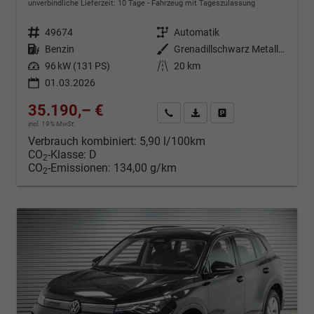
unverbindliche Lieferzeit:
10 Tage
Fahrzeug mit Tageszulassung
Fahrzeugnr.
49674
Getriebe
Automatik
Kraftstoff
Benzin
Außenfarbe
Grenadillschwarz Metallic (0E)
Leistung
96 kW (131 PS)
Kilometerstand
20 km
01.03.2026
35.190,– €
Kontakt & Angebot anfordern
PDF-Datei, Fahrzeugexposé d
Fahrzeug merken/Expo
incl. 19% MwSt.
Verbrauch kombiniert:
5,90 l/100km
CO
-Klasse:
D
2
CO
-Emissionen:
134,00 g/km
2