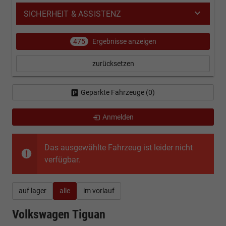
SICHERHEIT & ASSISTENZ
475
Ergebnisse anzeigen
zurücksetzen
Geparkte Fahrzeuge (
0
)
Anmelden
Das ausgewählte Fahrzeug ist leider nicht
verfügbar.
auf lager
alle
im vorlauf
Volkswagen Tiguan