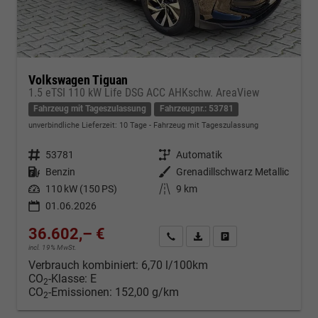
Volkswagen Tiguan
1.5 eTSI 110 kW Life DSG ACC AHKschw. AreaView
Fahrzeug mit Tageszulassung
Fahrzeugnr.: 53781
unverbindliche Lieferzeit:
10 Tage
Fahrzeug mit Tageszulassung
Fahrzeugnr.
53781
Getriebe
Automatik
Kraftstoff
Benzin
Außenfarbe
Grenadillschwarz Metallic
Leistung
110 kW (150 PS)
Kilometerstand
9 km
01.06.2026
36.602,– €
Kontakt & Angebot anfordern
PDF-Datei, Fahrzeugexposé d
Fahrzeug merken/Expo
incl. 19% MwSt.
Verbrauch kombiniert:
6,70 l/100km
CO
-Klasse:
E
2
CO
-Emissionen:
152,00 g/km
2