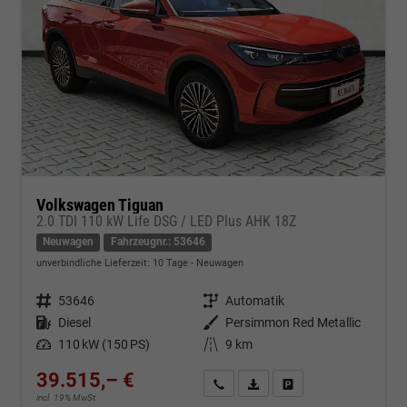
Volkswagen Tiguan
2.0 TDI 110 kW Life DSG / LED Plus AHK 18Z
Neuwagen
Fahrzeugnr.: 53646
unverbindliche Lieferzeit:
10 Tage
Neuwagen
Fahrzeugnr.
53646
Getriebe
Automatik
Kraftstoff
Diesel
Außenfarbe
Persimmon Red Metallic
Leistung
110 kW (150 PS)
Kilometerstand
9 km
39.515,– €
Kontakt & Angebot anfordern
PDF-Datei, Fahrzeugexposé d
Fahrzeug merken/Expo
incl. 19% MwSt.