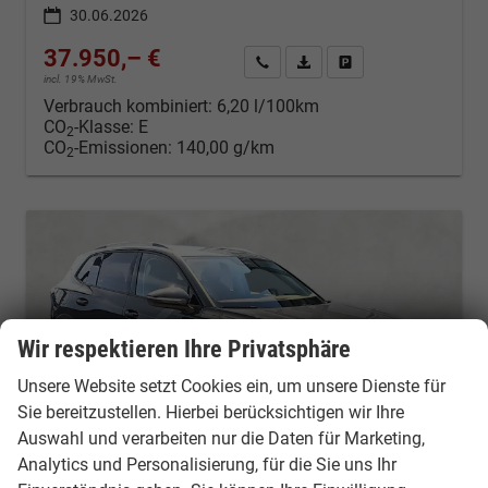
30.06.2026
37.950,– €
Kontakt & Angebot anfordern
PDF-Datei, Fahrzeugexposé d
Fahrzeug merken/Expo
incl. 19% MwSt.
Verbrauch kombiniert:
6,20 l/100km
CO
-Klasse:
E
2
CO
-Emissionen:
140,00 g/km
2
Wir respektieren Ihre Privatsphäre
Unsere Website setzt Cookies ein, um unsere Dienste für
Sie bereitzustellen. Hierbei berücksichtigen wir Ihre
Auswahl und verarbeiten nur die Daten für Marketing,
Analytics und Personalisierung, für die Sie uns Ihr