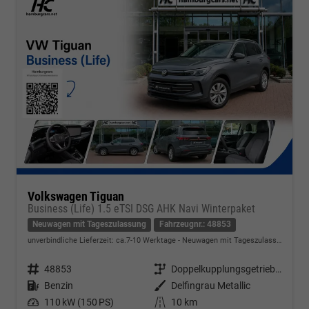
Volkswagen Tiguan
Business (Life) 1.5 eTSI DSG AHK Navi Winterpaket
Neuwagen mit Tageszulassung
Fahrzeugnr.: 48853
unverbindliche Lieferzeit: ca.7-10 Werktage
Neuwagen mit Tageszulassung
Fahrzeugnr.
48853
Getriebe
Doppelkupplungsgetriebe (DSG)
Kraftstoff
Benzin
Außenfarbe
Delfingrau Metallic
Leistung
110 kW (150 PS)
Kilometerstand
10 km