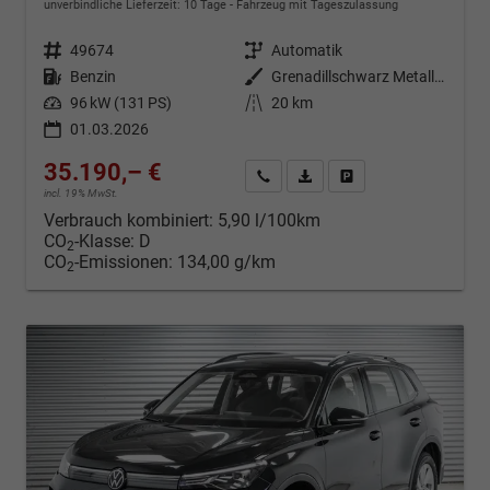
unverbindliche Lieferzeit:
10 Tage
Fahrzeug mit Tageszulassung
Fahrzeugnr.
49674
Getriebe
Automatik
Kraftstoff
Benzin
Außenfarbe
Grenadillschwarz Metallic (0E)
Leistung
96 kW (131 PS)
Kilometerstand
20 km
01.03.2026
35.190,– €
Kontakt & Angebot anfordern
PDF-Datei, Fahrzeugexposé d
Fahrzeug merken/Expo
incl. 19% MwSt.
Verbrauch kombiniert:
5,90 l/100km
CO
-Klasse:
D
2
CO
-Emissionen:
134,00 g/km
2