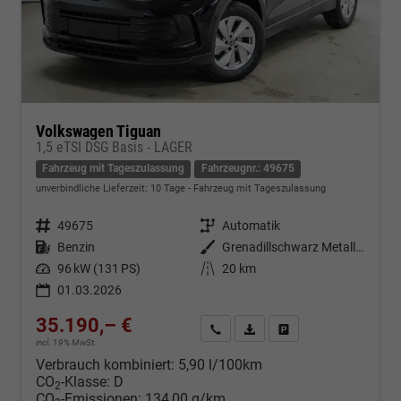
Volkswagen Tiguan
1,5 eTSI DSG Basis - LAGER
Fahrzeug mit Tageszulassung
Fahrzeugnr.: 49675
unverbindliche Lieferzeit:
10 Tage
Fahrzeug mit Tageszulassung
Fahrzeugnr.
49675
Getriebe
Automatik
Kraftstoff
Benzin
Außenfarbe
Grenadillschwarz Metallic (0E)
Leistung
96 kW (131 PS)
Kilometerstand
20 km
01.03.2026
35.190,– €
Kontakt & Angebot anfordern
PDF-Datei, Fahrzeugexposé d
Fahrzeug merken/Expo
incl. 19% MwSt.
Verbrauch kombiniert:
5,90 l/100km
CO
-Klasse:
D
2
CO
-Emissionen:
134,00 g/km