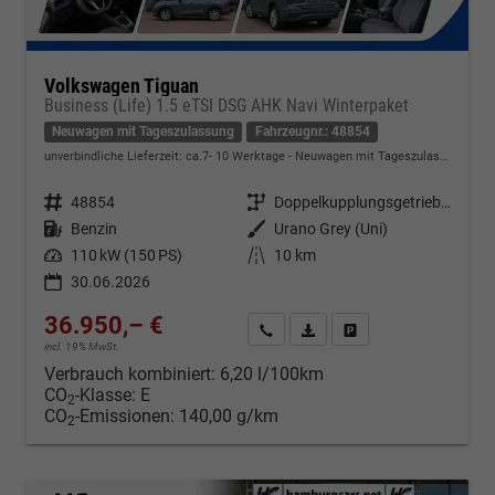
Volkswagen Tiguan
Business (Life) 1.5 eTSI DSG AHK Navi Winterpaket
Neuwagen mit Tageszulassung
Fahrzeugnr.: 48854
unverbindliche Lieferzeit: ca.7- 10 Werktage
Neuwagen mit Tageszulassung
Fahrzeugnr.
48854
Getriebe
Doppelkupplungsgetriebe (DSG)
Kraftstoff
Benzin
Außenfarbe
Urano Grey (Uni)
Leistung
110 kW (150 PS)
Kilometerstand
10 km
30.06.2026
36.950,– €
Kontakt & Angebot anfordern
PDF-Datei, Fahrzeugexposé d
Fahrzeug merken/Expo
incl. 19% MwSt.
Verbrauch kombiniert:
6,20 l/100km
CO
-Klasse:
E
2
CO
-Emissionen:
140,00 g/km
2