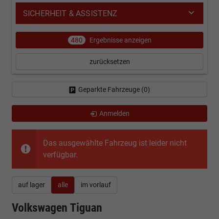
SICHERHEIT & ASSISTENZ
480
Ergebnisse anzeigen
zurücksetzen
Geparkte Fahrzeuge (
0
)
Anmelden
Das ausgewählte Fahrzeug ist leider nicht
verfügbar.
auf lager
alle
im vorlauf
Volkswagen Tiguan