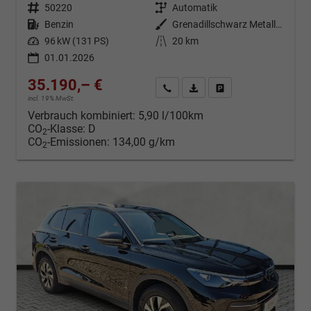
Fahrzeugnr.
50220
Getriebe
Automatik
Kraftstoff
Benzin
Außenfarbe
Grenadillschwarz Metallic (0E)
Leistung
96 kW (131 PS)
Kilometerstand
20 km
01.01.2026
35.190,– €
Kontakt & Angebot anfordern
PDF-Datei, Fahrzeugexposé d
Fahrzeug merken/Expo
incl. 19% MwSt.
Verbrauch kombiniert:
5,90 l/100km
CO
-Klasse:
D
2
CO
-Emissionen:
134,00 g/km
2