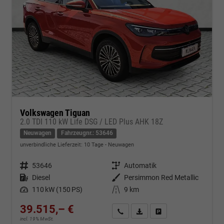
Volkswagen Tiguan
2.0 TDI 110 kW Life DSG / LED Plus AHK 18Z
Neuwagen
Fahrzeugnr.: 53646
unverbindliche Lieferzeit:
10 Tage
Neuwagen
Fahrzeugnr.
53646
Getriebe
Automatik
Kraftstoff
Diesel
Außenfarbe
Persimmon Red Metallic
Leistung
110 kW (150 PS)
Kilometerstand
9 km
39.515,– €
Kontakt & Angebot anfordern
PDF-Datei, Fahrzeugexposé d
Fahrzeug merken/Expo
incl. 19% MwSt.