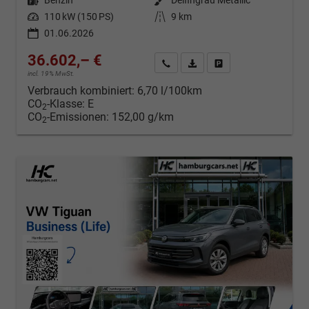
Kraftstoff
Benzin
Außenfarbe
Delfingrau Metallic
Leistung
110 kW (150 PS)
Kilometerstand
9 km
01.06.2026
36.602,– €
Kontakt & Angebot anfordern
PDF-Datei, Fahrzeugexposé d
Fahrzeug merken/Expo
incl. 19% MwSt.
Verbrauch kombiniert:
6,70 l/100km
CO
-Klasse:
E
2
CO
-Emissionen:
152,00 g/km
2