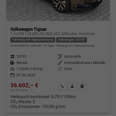
Volkswagen Tiguan
1.5 eTSI 110 kW Life DSG ACC AHKschw. AreaView
Fahrzeug mit Tageszulassung
Fahrzeugnr.: 53781
unverbindliche Lieferzeit:
10 Tage
Fahrzeug mit Tageszulassung
Fahrzeugnr.
53781
Getriebe
Automatik
Kraftstoff
Benzin
Außenfarbe
Grenadillschwarz Metallic
Leistung
110 kW (150 PS)
Kilometerstand
9 km
01.06.2026
36.602,– €
Kontakt & Angebot anfordern
PDF-Datei, Fahrzeugexposé d
Fahrzeug merken/Expo
incl. 19% MwSt.
Verbrauch kombiniert:
6,70 l/100km
CO
-Klasse:
E
2
CO
-Emissionen:
152,00 g/km
2