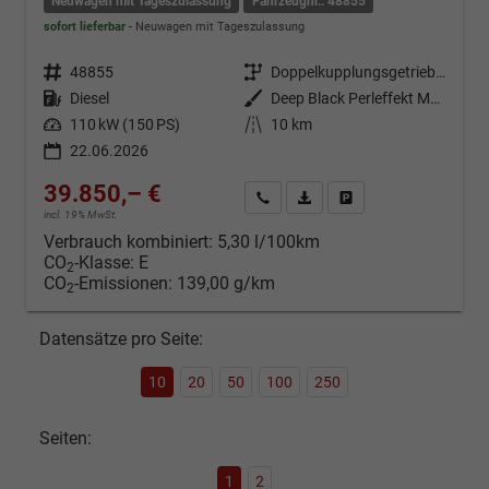
Neuwagen mit Tageszulassung
Fahrzeugnr.: 48855
sofort lieferbar
Neuwagen mit Tageszulassung
Fahrzeugnr.
48855
Getriebe
Doppelkupplungsgetriebe (DSG)
Kraftstoff
Diesel
Außenfarbe
Deep Black Perleffekt Metallic
Leistung
110 kW (150 PS)
Kilometerstand
10 km
22.06.2026
39.850,– €
Kontakt & Angebot anfordern
PDF-Datei, Fahrzeugexposé d
Fahrzeug merken/Expo
incl. 19% MwSt.
Verbrauch kombiniert:
5,30 l/100km
CO
-Klasse:
E
2
CO
-Emissionen:
139,00 g/km
2
Datensätze pro Seite:
10
20
50
100
250
Seiten:
1
2