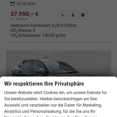
30.06.2026
37.950,– €
Kontakt & Angebot anfordern
PDF-Datei, Fahrzeugexposé d
Fahrzeug merken/Expo
incl. 19% MwSt.
Verbrauch kombiniert:
6,20 l/100km
CO
-Klasse:
E
2
CO
-Emissionen:
140,00 g/km
2
Wir respektieren Ihre Privatsphäre
Unsere Website setzt Cookies ein, um unsere Dienste für
Sie bereitzustellen. Hierbei berücksichtigen wir Ihre
Auswahl und verarbeiten nur die Daten für Marketing,
Analytics und Personalisierung, für die Sie uns Ihr