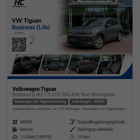
Volkswagen Tiguan
Business (Life) 1.5 eTSI DSG AHK Navi Winterpaket
Neuwagen mit Tageszulassung
Fahrzeugnr.: 48853
unverbindliche Lieferzeit: ca.7-10 Werktage
Neuwagen mit Tageszulassung
Fahrzeugnr.
48853
Getriebe
Doppelkupplungsgetriebe (DSG)
Kraftstoff
Benzin
Außenfarbe
Delfingrau Metallic
Leistung
110 kW (150 PS)
Kilometerstand
10 km