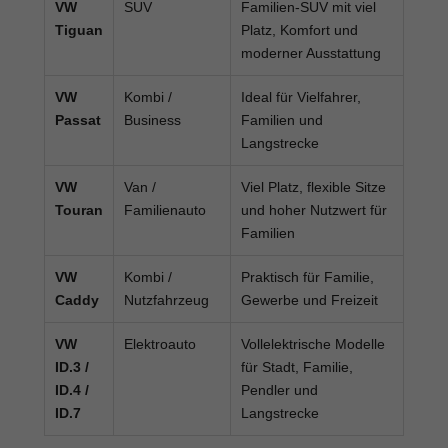
VW
SUV
Familien-SUV mit viel
Tiguan
Platz, Komfort und
moderner Ausstattung
VW
Kombi /
Ideal für Vielfahrer,
Passat
Business
Familien und
Langstrecke
VW
Van /
Viel Platz, flexible Sitze
Touran
Familienauto
und hoher Nutzwert für
Familien
VW
Kombi /
Praktisch für Familie,
Caddy
Nutzfahrzeug
Gewerbe und Freizeit
VW
Elektroauto
Vollelektrische Modelle
ID.3 /
für Stadt, Familie,
ID.4 /
Pendler und
ID.7
Langstrecke