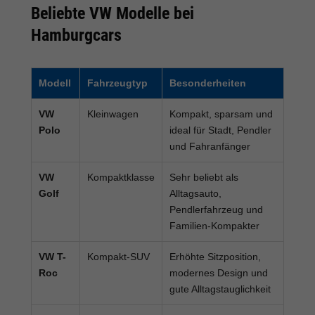
Beliebte VW Modelle bei
Hamburgcars
Modell
Fahrzeugtyp
Besonderheiten
VW
Kleinwagen
Kompakt, sparsam und
Polo
ideal für Stadt, Pendler
und Fahranfänger
VW
Kompaktklasse
Sehr beliebt als
Golf
Alltagsauto,
Pendlerfahrzeug und
Familien-Kompakter
VW T-
Kompakt-SUV
Erhöhte Sitzposition,
Roc
modernes Design und
gute Alltagstauglichkeit