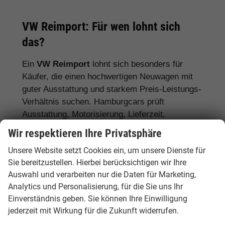
VW Reimport: Für wen lohnt sich
das?
Ein
VW Reimport
lohnt sich besonders für
Käufer, die einen hochwertigen Neuwagen mit
guter Ausstattung und starkem Preis-Leistungs-
Verhältnis suchen. Hamburgcars prüft
Ausstattung, Motorisierung, Lieferzeit,
Garantiebedingungen und Fahrzeugdetails
Wir respektieren Ihre Privatsphäre
transparent vor dem Kauf.
Unsere Website setzt Cookies ein, um unsere Dienste für
Für Stadtfahrer:
VW Polo, VW Golf, VW
Sie bereitzustellen. Hierbei berücksichtigen wir Ihre
Auswahl und verarbeiten nur die Daten für Marketing,
ID.3
Analytics und Personalisierung, für die Sie uns Ihr
Für Familien:
VW Tiguan, VW Passat
Einverständnis geben. Sie können Ihre Einwilligung
Variant, VW Touran, VW Caddy
jederzeit mit Wirkung für die Zukunft widerrufen.