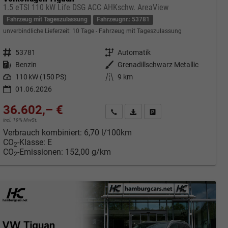
1.5 eTSI 110 kW Life DSG ACC AHKschw. AreaView
Fahrzeug mit Tageszulassung
Fahrzeugnr.: 53781
unverbindliche Lieferzeit:
10 Tage
Fahrzeug mit Tageszulassung
Fahrzeugnr.
53781
Getriebe
Automatik
Kraftstoff
Benzin
Außenfarbe
Grenadillschwarz Metallic
Leistung
110 kW (150 PS)
Kilometerstand
9 km
01.06.2026
36.602,– €
cken
Kontakt & Angebot anfordern
PDF-Datei, Fahrzeugexposé druc
Fahrzeug merken/Expose 
incl. 19% MwSt.
Verbrauch kombiniert:
6,70 l/100km
CO
-Klasse:
E
2
CO
-Emissionen:
152,00 g/km
2