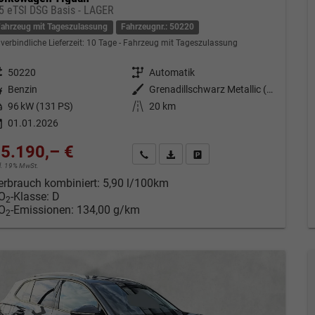
,5 eTSI DSG Basis - LAGER
Fahrzeug mit Tageszulassung
Fahrzeugnr.: 50220
verbindliche Lieferzeit:
10 Tage
Fahrzeug mit Tageszulassung
eugnr.
50220
Getriebe
Automatik
tstoff
Benzin
Außenfarbe
Grenadillschwarz Metallic (0E)
tung
96 kW (131 PS)
Kilometerstand
20 km
01.01.2026
5.190,– €
Kontakt & Angebot anfordern
PDF-Datei, Fahrzeugexposé drucken
Fahrzeug merken/Expose dru
cl. 19% MwSt.
erbrauch kombiniert:
5,90 l/100km
O
-Klasse:
D
2
O
-Emissionen:
134,00 g/km
2