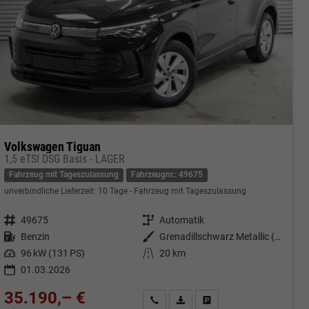
Volkswagen Tiguan
1,5 eTSI DSG Basis - LAGER
Fahrzeug mit Tageszulassung
Fahrzeugnr.: 49675
unverbindliche Lieferzeit:
10 Tage
Fahrzeug mit Tageszulassung
Fahrzeugnr.
49675
Getriebe
Automatik
Kraftstoff
Benzin
Außenfarbe
Grenadillschwarz Metallic (0E)
Leistung
96 kW (131 PS)
Kilometerstand
20 km
01.03.2026
35.190,– €
cken
Kontakt & Angebot anfordern
PDF-Datei, Fahrzeugexposé druc
Fahrzeug merken/Expose 