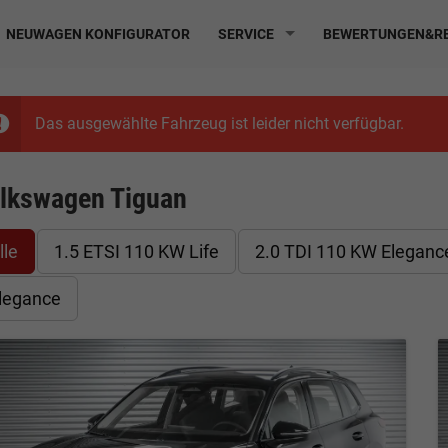
NEUWAGEN KONFIGURATOR
SERVICE
BEWERTUNGEN&RE
Das ausgewählte Fahrzeug ist leider nicht verfügbar.
lkswagen Tiguan
lle
1.5 ETSI 110 KW Life
2.0 TDI 110 KW Eleganc
legance