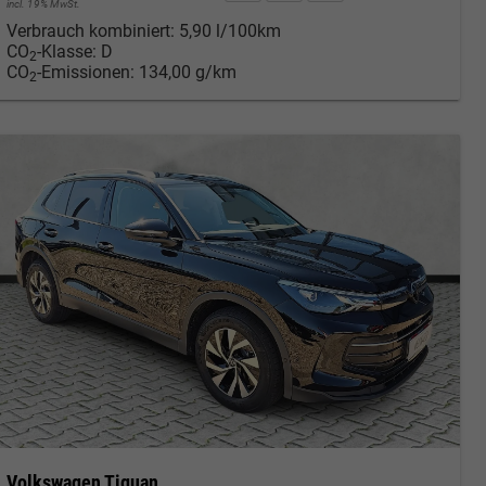
incl. 19% MwSt.
Verbrauch kombiniert:
5,90 l/100km
CO
-Klasse:
D
2
CO
-Emissionen:
134,00 g/km
2
Volkswagen Tiguan