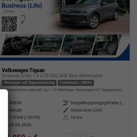
Volkswagen Tiguan
Business (Life) 1.5 eTSI DSG AHK Navi Winterpaket
Neuwagen mit Tageszulassung
Fahrzeugnr.: 48854
unverbindliche Lieferzeit: ca.7- 10 Werktage
Neuwagen mit Tageszulassung
Fahrzeugnr.
48854
Getriebe
Doppelkupplungsgetriebe (DSG)
Kraftstoff
Benzin
Außenfarbe
Urano Grey (Uni)
Leistung
110 kW (150 PS)
Kilometerstand
10 km
30.06.2026