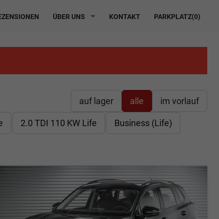
ZENSIONEN
ÜBER UNS
KONTAKT
PARKPLATZ(
0
)
auf lager
alle
im vorlauf
e
2.0 TDI 110 KW Life
Business (Life)