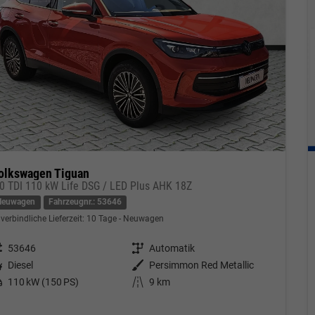
olkswagen Tiguan
.0 TDI 110 kW Life DSG / LED Plus AHK 18Z
Neuwagen
Fahrzeugnr.: 53646
verbindliche Lieferzeit:
10 Tage
Neuwagen
eugnr.
53646
Getriebe
Automatik
tstoff
Diesel
Außenfarbe
Persimmon Red Metallic
tung
110 kW (150 PS)
Kilometerstand
9 km