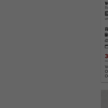
V
B
un
Fahrz
Kraf
Leis
3
in
V
C
C