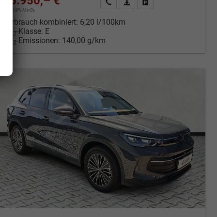
36.950,– €
cken
Kontakt & Angebot anfordern
PDF-Datei, Fahrzeugexposé druc
Fahrzeug merken/Expose 
incl. 19% MwSt.
Verbrauch kombiniert:
6,20 l/100km
CO
-Klasse:
E
2
CO
-Emissionen:
140,00 g/km
2