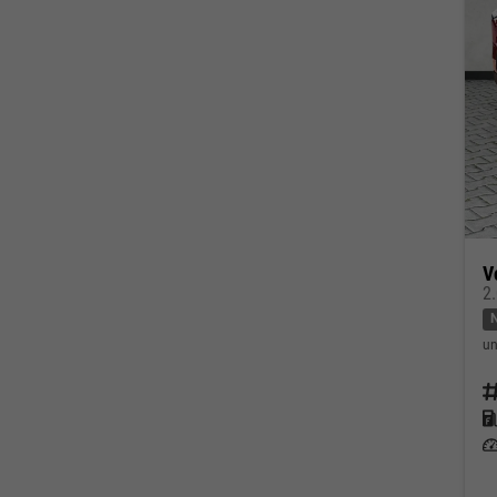
V
2
un
Fahrz
Kraf
Leis