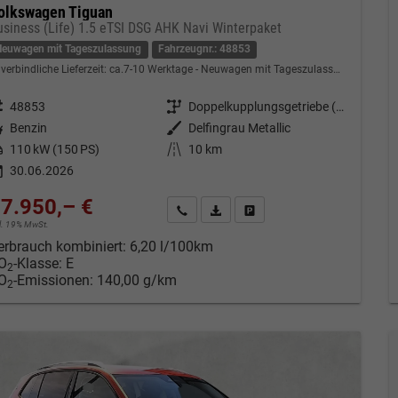
olkswagen Tiguan
usiness (Life) 1.5 eTSI DSG AHK Navi Winterpaket
Neuwagen mit Tageszulassung
Fahrzeugnr.: 48853
verbindliche Lieferzeit: ca.7-10 Werktage
Neuwagen mit Tageszulassung
eugnr.
48853
Getriebe
Doppelkupplungsgetriebe (DSG)
tstoff
Benzin
Außenfarbe
Delfingrau Metallic
tung
110 kW (150 PS)
Kilometerstand
10 km
30.06.2026
7.950,– €
Kontakt & Angebot anfordern
PDF-Datei, Fahrzeugexposé drucken
Fahrzeug merken/Expose dru
cl. 19% MwSt.
erbrauch kombiniert:
6,20 l/100km
O
-Klasse:
E
2
O
-Emissionen:
140,00 g/km
2