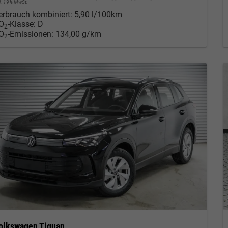
cl. 19% MwSt.
erbrauch kombiniert:
5,90 l/100km
O
-Klasse:
D
2
O
-Emissionen:
134,00 g/km
2
olkswagen Tiguan