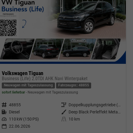
Volkswagen Tiguan
Business (Life) 2.0TDI AHK Navi Winterpaket
Neuwagen mit Tageszulassung
Fahrzeugnr.: 48855
sofort lieferbar
Neuwagen mit Tageszulassung
Fahrzeugnr.
48855
Getriebe
Doppelkupplungsgetriebe (DSG)
Kraftstoff
Diesel
Außenfarbe
Deep Black Perleffekt Metallic
Leistung
110 kW (150 PS)
Kilometerstand
10 km
22.06.2026