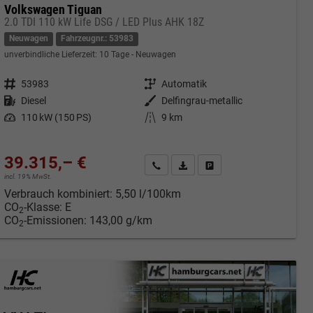
Volkswagen Tiguan
2.0 TDI 110 kW Life DSG / LED Plus AHK 18Z
Neuwagen
Fahrzeugnr.: 53983
unverbindliche Lieferzeit:
10 Tage
Neuwagen
Fahrzeugnr.
53983
Getriebe
Automatik
Kraftstoff
Diesel
Außenfarbe
Delfingrau-metallic
Leistung
110 kW (150 PS)
Kilometerstand
9 km
39.315,– €
cken
Kontakt & Angebot anfordern
PDF-Datei, Fahrzeugexposé druc
Fahrzeug merken/Expose 
incl. 19% MwSt.
Verbrauch kombiniert:
5,50 l/100km
CO
-Klasse:
E
2
CO
-Emissionen:
143,00 g/km
2