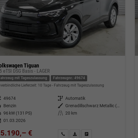
olkswagen Tiguan
,5 eTSI DSG Basis - LAGER
Fahrzeug mit Tageszulassung
Fahrzeugnr.: 49674
verbindliche Lieferzeit:
10 Tage
Fahrzeug mit Tageszulassung
eugnr.
49674
Getriebe
Automatik
tstoff
Benzin
Außenfarbe
Grenadillschwarz Metallic (0E)
tung
96 kW (131 PS)
Kilometerstand
20 km
01.03.2026
5.190,– €
Kontakt & Angebot anfordern
PDF-Datei, Fahrzeugexposé drucken
Fahrzeug merken/Expose dru