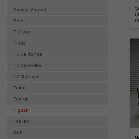
in
V
Passat Variant
C
C
Polo
T-Cross
T-Roc
T7 California
T7 Caravelle
T7 Multivan
Taigo
Tayron
Tiguan
Touran
Golf
V