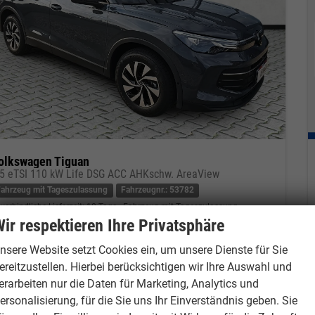
olkswagen Tiguan
.5 eTSI 110 kW Life DSG ACC AHKschw. AreaView
Fahrzeug mit Tageszulassung
Fahrzeugnr.: 53782
verbindliche Lieferzeit:
10 Tage
Fahrzeug mit Tageszulassung
ir respektieren Ihre Privatsphäre
eugnr.
53782
Getriebe
Automatik
nsere Website setzt Cookies ein, um unsere Dienste für Sie
tstoff
Benzin
Außenfarbe
Delfingrau Metallic
ereitzustellen. Hierbei berücksichtigen wir Ihre Auswahl und
tung
110 kW (150 PS)
Kilometerstand
9 km
erarbeiten nur die Daten für Marketing, Analytics und
01.06.2026
ersonalisierung, für die Sie uns Ihr Einverständnis geben. Sie