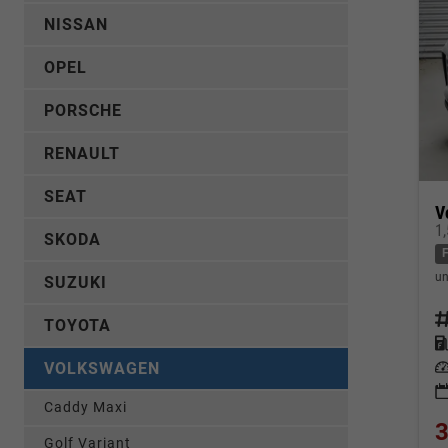
NISSAN
OPEL
PORSCHE
RENAULT
SEAT
V
1
SKODA
un
SUZUKI
Fahrz
TOYOTA
Kraf
Leis
VOLKSWAGEN
Caddy Maxi
3
Golf Variant