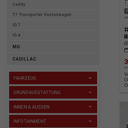
1
Caddy
T7 Transporter Kastenwagen
un
ID.7
Fahrz
ID.4
Kraf
Leis
MG
CADILLAC
3
in
V
FAHRZEUG
C
C
GRUNDAUSSTATTUNG
INNEN & AUSSEN
INFOTAINMENT