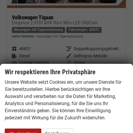
Volkswagen Tiguan
Elegance 2.0TDI AHK Navi Mtrx-LED 360Cam
Neuwagen mit Tageszulassung
Fahrzeugnr.: 48857
sofort lieferbar
Neuwagen mit Tageszulassung
Fahrzeugnr.
48857
Getriebe
Doppelkupplungsgetriebe (DSG)
Kraftstoff
Diesel
Außenfarbe
Delfingrau Metallic
Leistung
110 kW (150 PS)
Kilometerstand
10 km
22.06.2026
Wir respektieren Ihre Privatsphäre
42.600,– €
Unsere Website setzt Cookies ein, um unsere Dienste für
Kontakt & Angebot anfordern
PDF-Datei, Fahrzeugexposé d
Fahrzeug merken/Expo
incl. 19% MwSt.
Sie bereitzustellen. Hierbei berücksichtigen wir Ihre
Verbrauch kombiniert:
5,30 l/100km
Auswahl und verarbeiten nur die Daten für Marketing,
CO
-Klasse:
E
2
Analytics und Personalisierung, für die Sie uns Ihr
CO
-Emissionen:
139,00 g/km
2
Einverständnis geben. Sie können Ihre Einwilligung
jederzeit mit Wirkung für die Zukunft widerrufen.
VW Tiguan Reifenlabel