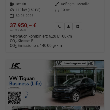
Kraftstoff
Benzin
Außenfarbe
Delfingrau Metallic
Leistung
110 kW (150 PS)
Kilometerstand
10 km
30.06.2026
37.950,– €
Kontakt & Angebot anfordern
PDF-Datei, Fahrzeugexposé d
Fahrzeug merken/Expo
incl. 19% MwSt.
Verbrauch kombiniert:
6,20 l/100km
CO
-Klasse:
E
2
CO
-Emissionen:
140,00 g/km
2