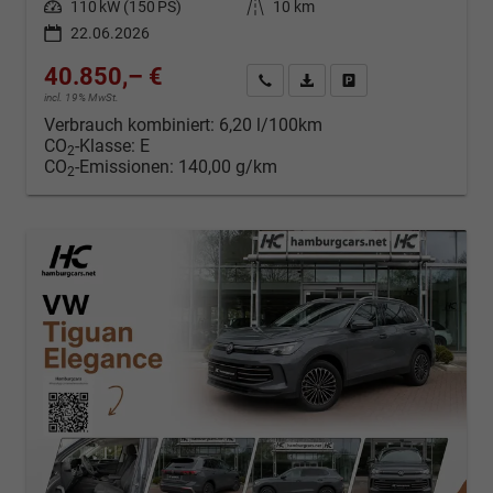
Leistung
110 kW (150 PS)
Kilometerstand
10 km
22.06.2026
40.850,– €
Kontakt & Angebot anfordern
PDF-Datei, Fahrzeugexposé d
Fahrzeug merken/Expo
incl. 19% MwSt.
Verbrauch kombiniert:
6,20 l/100km
CO
-Klasse:
E
2
CO
-Emissionen:
140,00 g/km
2