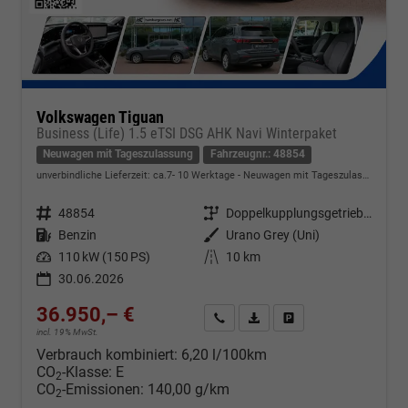
Volkswagen Tiguan
Business (Life) 1.5 eTSI DSG AHK Navi Winterpaket
Neuwagen mit Tageszulassung
Fahrzeugnr.: 48854
unverbindliche Lieferzeit: ca.7- 10 Werktage
Neuwagen mit Tageszulassung
Fahrzeugnr.
48854
Getriebe
Doppelkupplungsgetriebe (DSG)
Kraftstoff
Benzin
Außenfarbe
Urano Grey (Uni)
Leistung
110 kW (150 PS)
Kilometerstand
10 km
30.06.2026
36.950,– €
Kontakt & Angebot anfordern
PDF-Datei, Fahrzeugexposé d
Fahrzeug merken/Expo
incl. 19% MwSt.
Verbrauch kombiniert:
6,20 l/100km
CO
-Klasse:
E
2
CO
-Emissionen:
140,00 g/km
2