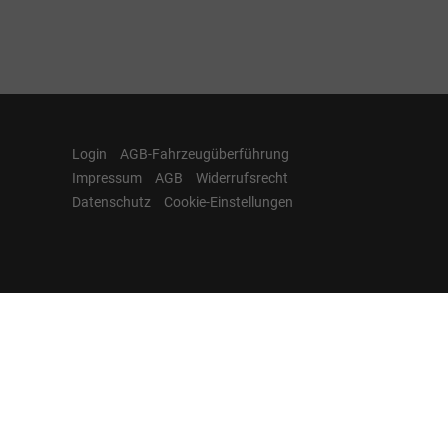
Login
AGB-Fahrzeugüberführung
Impressum
AGB
Widerrufsrecht
Datenschutz
Cookie-Einstellungen
Hamburgcars auf
Facebook, Instagram,
YouTube & WhatsApp