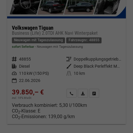
Volkswagen Tiguan
Business (Life) 2.0TDI AHK Navi Winterpaket
Neuwagen mit Tageszulassung
Fahrzeugnr.: 48855
sofort lieferbar
Neuwagen mit Tageszulassung
Fahrzeugnr.
48855
Getriebe
Doppelkupplungsgetriebe (DSG)
Kraftstoff
Diesel
Außenfarbe
Deep Black Perleffekt Metallic
Leistung
110 kW (150 PS)
Kilometerstand
10 km
22.06.2026
39.850,– €
Kontakt & Angebot anfordern
PDF-Datei, Fahrzeugexposé d
Fahrzeug merken/Expo
incl. 19% MwSt.
Verbrauch kombiniert:
5,30 l/100km
CO
-Klasse:
E
2
CO
-Emissionen:
139,00 g/km
2