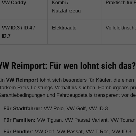
VW Caddy
Kombi /
Praktisch für 
Nutzfahrzeug
VW ID.3 / ID.4 /
Elektroauto
Vollelektrisch
ID.7
VW Reimport: Für wen lohnt sich das?
Ein
VW Reimport
lohnt sich besonders für Käufer, die eine
tarkem Preis-Leistungs-Verhältnis suchen. Hamburgcars prüft
arantiebedingungen und Fahrzeugdetails transparent vor d
Für Stadtfahrer:
VW Polo, VW Golf, VW ID.3
Für Familien:
VW Tiguan, VW Passat Variant, VW Toura
Für Pendler:
VW Golf, VW Passat, VW T-Roc, VW ID.3