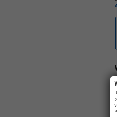
W
U
b
v
P