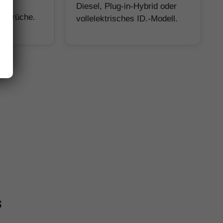
Diesel, Plug-in-Hybrid oder
Ansprüche.
vollelektrisches ID.-Modell.
s