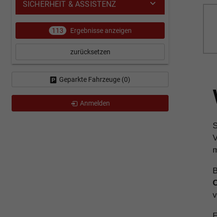
SICHERHEIT & ASSISTENZ
113
Ergebnisse anzeigen
zurücksetzen
Geparkte Fahrzeuge (
0
)
Anmelden
S
V
m
B
C
v
E