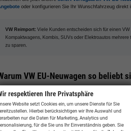
Angebote
oder konfigurieren Sie Ihr Wunschfahrzeug direkt
VW Reimport:
Viele Kunden entscheiden sich für einen V
Kompaktwagens, Kombis, SUVs oder Elektroautos mehrere 
zu sparen.
Warum VW EU-Neuwagen so beliebt s
ir respektieren Ihre Privatsphäre
Hohe Preisvorteile
Große Modellvie
nsere Website setzt Cookies ein, um unsere Dienste für Sie
ereitzustellen. Hierbei berücksichtigen wir Ihre Auswahl und
Je nach Modell, Ausstattung
Volkswagen bietet
erarbeiten nur die Daten für Marketing, Analytics und
und Verfügbarkeit sind bei VW
über Golf, Tiguan 
ersonalisierung, für die Sie uns Ihr Einverständnis geben. Sie
Reimporten deutliche Rabatte
bis zur ID.-Elektr