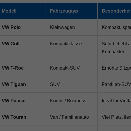
Modell
Fahrzeugtyp
Besonderhei
VW Polo
Kleinwagen
Kompakt, spar
VW Golf
Kompaktklasse
Sehr beliebt 
Kompakter
VW T-Roc
Kompakt-SUV
Erhöhte Sitzp
VW Tiguan
SUV
Familien-SUV 
VW Passat
Kombi / Business
Ideal für Viel
VW Touran
Van / Familienauto
Viel Platz, fl