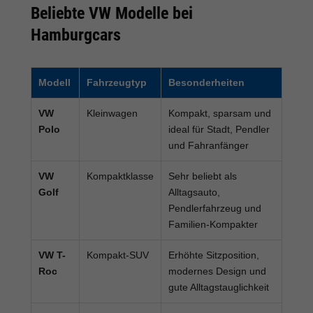
Beliebte VW Modelle bei
Hamburgcars
Modell
Fahrzeugtyp
Besonderheiten
VW
Kleinwagen
Kompakt, sparsam und
Polo
ideal für Stadt, Pendler
und Fahranfänger
VW
Kompaktklasse
Sehr beliebt als
Golf
Alltagsauto,
Pendlerfahrzeug und
Familien-Kompakter
VW T-
Kompakt-SUV
Erhöhte Sitzposition,
Roc
modernes Design und
gute Alltagstauglichkeit