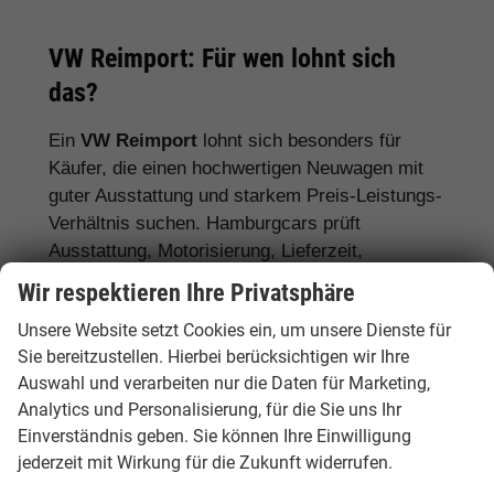
VW Reimport: Für wen lohnt sich
das?
Ein
VW Reimport
lohnt sich besonders für
Käufer, die einen hochwertigen Neuwagen mit
guter Ausstattung und starkem Preis-Leistungs-
Verhältnis suchen. Hamburgcars prüft
Ausstattung, Motorisierung, Lieferzeit,
Garantiebedingungen und Fahrzeugdetails
Wir respektieren Ihre Privatsphäre
transparent vor dem Kauf.
Unsere Website setzt Cookies ein, um unsere Dienste für
Für Stadtfahrer:
VW Polo, VW Golf, VW
Sie bereitzustellen. Hierbei berücksichtigen wir Ihre
Auswahl und verarbeiten nur die Daten für Marketing,
ID.3
Analytics und Personalisierung, für die Sie uns Ihr
Für Familien:
VW Tiguan, VW Passat
Einverständnis geben. Sie können Ihre Einwilligung
Variant, VW Touran, VW Caddy
jederzeit mit Wirkung für die Zukunft widerrufen.