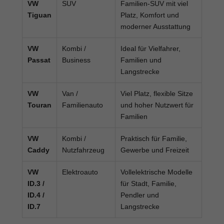
VW
SUV
Familien-SUV mit viel
Tiguan
Platz, Komfort und
moderner Ausstattung
VW
Kombi /
Ideal für Vielfahrer,
Passat
Business
Familien und
Langstrecke
VW
Van /
Viel Platz, flexible Sitze
Touran
Familienauto
und hoher Nutzwert für
Familien
VW
Kombi /
Praktisch für Familie,
Caddy
Nutzfahrzeug
Gewerbe und Freizeit
VW
Elektroauto
Vollelektrische Modelle
ID.3 /
für Stadt, Familie,
ID.4 /
Pendler und
ID.7
Langstrecke