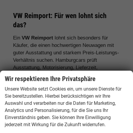
VW Reimport: Für wen lohnt sich
das?
Ein
VW Reimport
lohnt sich besonders für
Käufer, die einen hochwertigen Neuwagen mit
guter Ausstattung und starkem Preis-Leistungs-
Verhältnis suchen. Hamburgcars prüft
Ausstattung, Motorisierung, Lieferzeit,
Garantiebedingungen und Fahrzeugdetails
Wir respektieren Ihre Privatsphäre
transparent vor dem Kauf.
Unsere Website setzt Cookies ein, um unsere Dienste für
Für Stadtfahrer:
VW Polo, VW Golf, VW
Sie bereitzustellen. Hierbei berücksichtigen wir Ihre
Auswahl und verarbeiten nur die Daten für Marketing,
ID.3
Analytics und Personalisierung, für die Sie uns Ihr
Für Familien:
VW Tiguan, VW Passat
Einverständnis geben. Sie können Ihre Einwilligung
Variant, VW Touran, VW Caddy
jederzeit mit Wirkung für die Zukunft widerrufen.