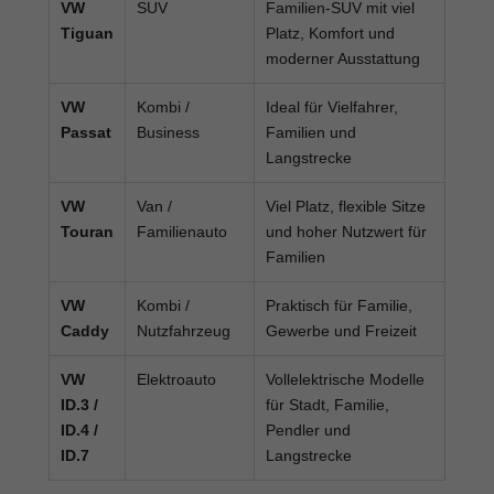
VW
SUV
Familien-SUV mit viel
Tiguan
Platz, Komfort und
moderner Ausstattung
VW
Kombi /
Ideal für Vielfahrer,
Passat
Business
Familien und
Langstrecke
VW
Van /
Viel Platz, flexible Sitze
Touran
Familienauto
und hoher Nutzwert für
Familien
VW
Kombi /
Praktisch für Familie,
Caddy
Nutzfahrzeug
Gewerbe und Freizeit
VW
Elektroauto
Vollelektrische Modelle
ID.3 /
für Stadt, Familie,
ID.4 /
Pendler und
ID.7
Langstrecke