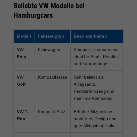
Beliebte VW Modelle bei
Hamburgcars
Modell
Fahrzeugtyp
Besonderheiten
VW
Kleinwagen
Kompakt, sparsam und
Polo
ideal für Stadt, Pendler
und Fahranfänger
VW
Kompaktklasse
Sehr beliebt als
Golf
Alltagsauto,
Pendlerfahrzeug und
Familien-Kompakter
VW T-
Kompakt-SUV
Erhöhte Sitzposition,
Roc
modernes Design und
gute Alltagstauglichkeit