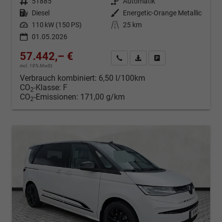
Fahrzeugnr.
51885
Getriebe
Automatik
Kraftstoff
Diesel
Außenfarbe
Energetic-Orange Metallic
Leistung
110 kW (150 PS)
Kilometerstand
25 km
01.05.2026
57.442,– €
Kontakt & Angebot anfordern
PDF-Datei, Fahrzeugexposé d
Fahrzeug merken/Expo
incl. 19% MwSt.
Verbrauch kombiniert:
6,50 l/100km
CO
-Klasse:
F
2
CO
-Emissionen:
171,00 g/km
2