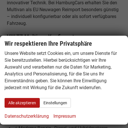
innovativer Technik. Bei HamburgCars erhalten Sie den
Multivan als EU Neuwagen Reimport besonders günstig
– individuell konfigurierbar oder als sofort verfügbares
Fahrzeug.
VW T7 Multivan Konfigurator –
Wir respektieren Ihre Privatsphäre
Neubestellung ab Werk
Unsere Website setzt Cookies ein, um unsere Dienste für
Nutzen Sie unseren VW Multivan Konfigurator und
Sie bereitzustellen. Hierbei berücksichtigen wir Ihre
stellen Sie Ihr Wunschfahrzeug individuell zusammen.
Auswahl und verarbeiten nur die Daten für Marketing,
Wählen Sie Motor, Ausstattung, Sitzkonfiguration und
Analytics und Personalisierung, für die Sie uns Ihr
Optionen nach Ihren Vorstellungen und bestellen Sie
Einverständnis geben. Sie können Ihre Einwilligung
Ihren Multivan direkt ab Werk zu attraktiven Konditionen.
jederzeit mit Wirkung für die Zukunft widerrufen.
Ihre Vorteile beim VW T7 Multivan Reimport
Alle akzeptieren
Einstellungen
✓ Bis zu 30% günstiger als deutsche Listenpreise
✓ Volle Herstellergarantie in Europa
Datenschutzerklärung
Impressum
✓ Flexibler Van mit bis zu 7 Sitzplätzen