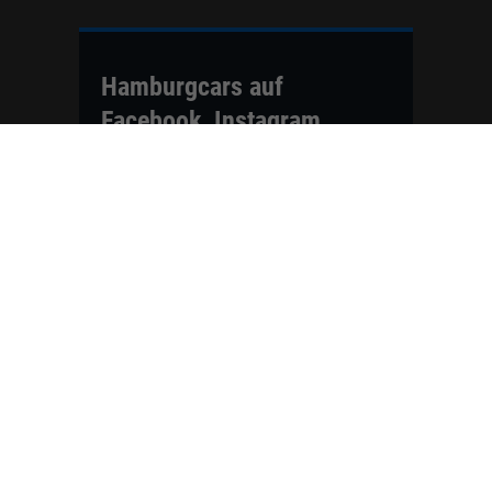
Hamburgcars auf
Facebook, Instagram,
YouTube & WhatsApp
Folgen Sie Hamburgcars auf Social
Media und entdecken Sie aktuelle EU-
Neuwagen, Reimport Fahrzeuge,
Lagerfahrzeuge, Werkbestellungen,
Elektroautos, Hybridfahrzeuge,
Fahrzeugvorstellungen,
Kundenfahrzeuge, Bewertungen und
neue Angebote rund um VW, Skoda,
Toyota, Nissan, Renault, Dacia,
CUPRA und viele weitere Marken.