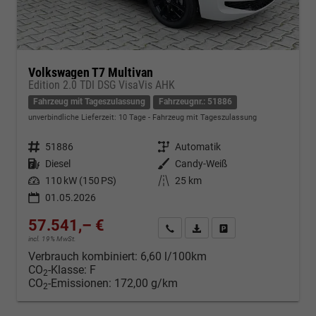
Volkswagen T7 Multivan
Edition 2.0 TDI DSG VisaVis AHK
Fahrzeug mit Tageszulassung
Fahrzeugnr.: 51886
unverbindliche Lieferzeit:
10 Tage
Fahrzeug mit Tageszulassung
Fahrzeugnr.
51886
Getriebe
Automatik
Kraftstoff
Diesel
Außenfarbe
Candy-Weiß
Leistung
110 kW (150 PS)
Kilometerstand
25 km
01.05.2026
57.541,– €
Kontakt & Angebot anfordern
PDF-Datei, Fahrzeugexposé d
Fahrzeug merken/Expo
incl. 19% MwSt.
Verbrauch kombiniert:
6,60 l/100km
CO
-Klasse:
F
2
CO
-Emissionen:
172,00 g/km
2