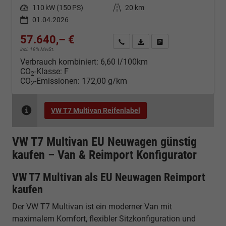
Leistung
110 kW (150 PS)
Kilometerstand
20 km
01.04.2026
57.640,– €
Kontakt & Angebot anfordern
PDF-Datei, Fahrzeugexposé d
Fahrzeug merken/Expo
incl. 19% MwSt.
Verbrauch kombiniert:
6,60 l/100km
CO
-Klasse:
F
2
CO
-Emissionen:
172,00 g/km
2
VW T7 Multivan Reifenlabel
VW T7 Multivan EU Neuwagen günstig
kaufen – Van & Reimport Konfigurator
VW T7 Multivan als EU Neuwagen Reimport
kaufen
Der VW T7 Multivan ist ein moderner Van mit
maximalem Komfort, flexibler Sitzkonfiguration und