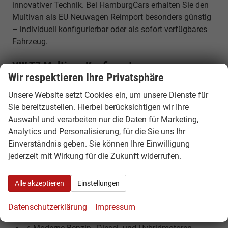
innovativer Technik. Bei HamburgCars erhalten Sie den
Multivan als EU Neuwagen Reimport besonders günstig
– individuell konfigurierbar oder als sofort verfügbares
Fahrzeug.
VW T7 Multivan Konfigurator –
Wir respektieren Ihre Privatsphäre
Neubestellung ab Werk
Unsere Website setzt Cookies ein, um unsere Dienste für
Nutzen Sie unseren VW Multivan Konfigurator und
Sie bereitzustellen. Hierbei berücksichtigen wir Ihre
stellen Sie Ihr Wunschfahrzeug individuell zusammen.
Auswahl und verarbeiten nur die Daten für Marketing,
Wählen Sie Motor, Ausstattung, Sitzkonfiguration und
Analytics und Personalisierung, für die Sie uns Ihr
Optionen nach Ihren Vorstellungen und bestellen Sie
Einverständnis geben. Sie können Ihre Einwilligung
Ihren Multivan direkt ab Werk zu attraktiven Konditionen.
jederzeit mit Wirkung für die Zukunft widerrufen.
Ihre Vorteile beim VW T7 Multivan Reimport
Alle akzeptieren
Einstellungen
✓ Bis zu 30% günstiger als deutsche Listenpreise
✓ Volle Herstellergarantie in Europa
Datenschutzerklärung
Impressum
✓ Flexibler Van mit bis zu 7 Sitzplätzen