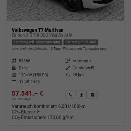
Volkswagen T7 Multivan
Edition 2.0 TDI DSG VisaVis AHK
Fahrzeug mit Tageszulassung
Fahrzeugnr.: 51886
unverbindliche Lieferzeit:
10 Tage
Fahrzeug mit Tageszulassung
Fahrzeugnr.
51886
Getriebe
Automatik
Kraftstoff
Diesel
Außenfarbe
Candy-Weiß
Leistung
110 kW (150 PS)
Kilometerstand
25 km
01.05.2026
57.541,– €
Kontakt & Angebot anfordern
PDF-Datei, Fahrzeugexposé d
Fahrzeug merken/Expo
incl. 19% MwSt.
Verbrauch kombiniert:
6,60 l/100km
CO
-Klasse:
F
2
CO
-Emissionen:
172,00 g/km
2