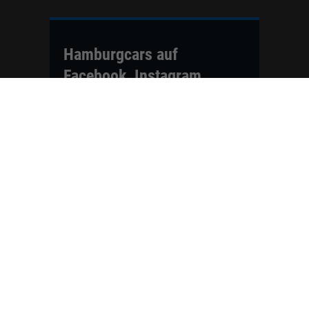
Hamburgcars auf
Facebook, Instagram,
YouTube & WhatsApp
Folgen Sie Hamburgcars auf Social
Media und entdecken Sie aktuelle EU-
Neuwagen, Reimport Fahrzeuge,
Lagerfahrzeuge, Werkbestellungen,
Elektroautos, Hybridfahrzeuge,
Fahrzeugvorstellungen,
Kundenfahrzeuge, Bewertungen und
neue Angebote rund um VW, Skoda,
Toyota, Nissan, Renault, Dacia,
CUPRA und viele weitere Marken.