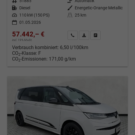
Fahrzeugnr.
51885
Getriebe
Automatik
Kraftstoff
Diesel
Außenfarbe
Energetic-Orange Metallic
Leistung
110 kW (150 PS)
Kilometerstand
25 km
01.05.2026
57.442,– €
Kontakt & Angebot anfordern
PDF-Datei, Fahrzeugexposé d
Fahrzeug merken/Expo
incl. 19% MwSt.
Verbrauch kombiniert:
6,50 l/100km
CO
-Klasse:
F
2
CO
-Emissionen:
171,00 g/km
2