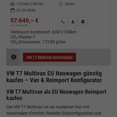
Leistung
110 kW (150 PS)
Kilometerstand
20 km
01.04.2026
57.640,– €
Kontakt & Angebot anfordern
PDF-Datei, Fahrzeugexposé d
Fahrzeug merken/Expo
incl. 19% MwSt.
Verbrauch kombiniert:
6,60 l/100km
CO
-Klasse:
F
2
CO
-Emissionen:
172,00 g/km
2
VW T7 Multivan Reifenlabel
VW T7 Multivan EU Neuwagen günstig
kaufen – Van & Reimport Konfigurator
VW T7 Multivan als EU Neuwagen Reimport
kaufen
Der VW T7 Multivan ist ein moderner Van mit
maximalem Komfort, flexibler Sitzkonfiguration und