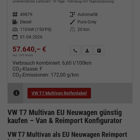
unverbindliche Lieferzeit:
10 Tage
Fahrzeug mit Tageszulassung
Fahrzeugnr.
49879
Getriebe
Automatik
Kraftstoff
Diesel
Außenfarbe
Pure Grey
Leistung
110 kW (150 PS)
Kilometerstand
20 km
01.04.2026
57.640,– €
Kontakt & Angebot anfordern
PDF-Datei, Fahrzeugexposé d
Fahrzeug merken/Expo
incl. 19% MwSt.
Verbrauch kombiniert:
6,60 l/100km
CO
-Klasse:
F
2
CO
-Emissionen:
172,00 g/km
2
VW T7 Multivan Reifenlabel
VW T7 Multivan EU Neuwagen günstig
kaufen – Van & Reimport Konfigurator
VW T7 Multivan als EU Neuwagen Reimport