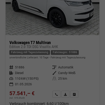
Volkswagen T7 Multivan
Edition 2.0 TDI DSG VisaVis AHK
Fahrzeug mit Tageszulassung
Fahrzeugnr.: 51886
unverbindliche Lieferzeit:
10 Tage
Fahrzeug mit Tageszulassung
Fahrzeugnr.
51886
Getriebe
Automatik
Kraftstoff
Diesel
Außenfarbe
Candy-Weiß
Leistung
110 kW (150 PS)
Kilometerstand
25 km
01.05.2026
57.541,– €
Kontakt & Angebot anfordern
PDF-Datei, Fahrzeugexposé d
Fahrzeug merken/Expo
incl. 19% MwSt.
Verbrauch kombiniert:
6,60 l/100km