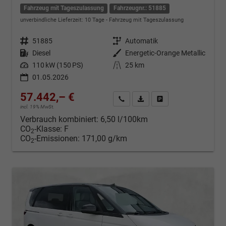
Fahrzeug mit Tageszulassung
Fahrzeugnr.: 51885
unverbindliche Lieferzeit:
10 Tage
Fahrzeug mit Tageszulassung
Fahrzeugnr.
51885
Getriebe
Automatik
Kraftstoff
Diesel
Außenfarbe
Energetic-Orange Metallic
Leistung
110 kW (150 PS)
Kilometerstand
25 km
01.05.2026
57.442,– €
Kontakt & Angebot anfordern
PDF-Datei, Fahrzeugexposé d
Fahrzeug merken/Expo
incl. 19% MwSt.
Verbrauch kombiniert:
6,50 l/100km
CO
-Klasse:
F
2
CO
-Emissionen:
171,00 g/km
2