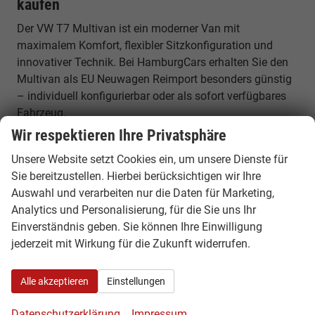
kaufen
Der VW T7 Multivan ist ein moderner Van mit
maximalem Komfort, flexibler Sitzkonfiguration und
innovativer Technik. Bei HamburgCars erhalten Sie den
Multivan als EU Neuwagen Reimport besonders günstig
– individuell konfigurierbar oder als sofort verfügbares
Fahrzeug.
Wir respektieren Ihre Privatsphäre
VW T7 Multivan Konfigurator –
Unsere Website setzt Cookies ein, um unsere Dienste für
Neubestellung ab Werk
Sie bereitzustellen. Hierbei berücksichtigen wir Ihre
Nutzen Sie unseren VW Multivan Konfigurator und
Auswahl und verarbeiten nur die Daten für Marketing,
stellen Sie Ihr Wunschfahrzeug individuell zusammen.
Analytics und Personalisierung, für die Sie uns Ihr
Wählen Sie Motor, Ausstattung, Sitzkonfiguration und
Einverständnis geben. Sie können Ihre Einwilligung
Optionen nach Ihren Vorstellungen und bestellen Sie
jederzeit mit Wirkung für die Zukunft widerrufen.
Ihren Multivan direkt ab Werk zu attraktiven Konditionen.
Alle akzeptieren
Einstellungen
Ihre Vorteile beim VW T7 Multivan Reimport
Datenschutzerklärung
Impressum
✓ Bis zu 30% günstiger als deutsche Listenpreise