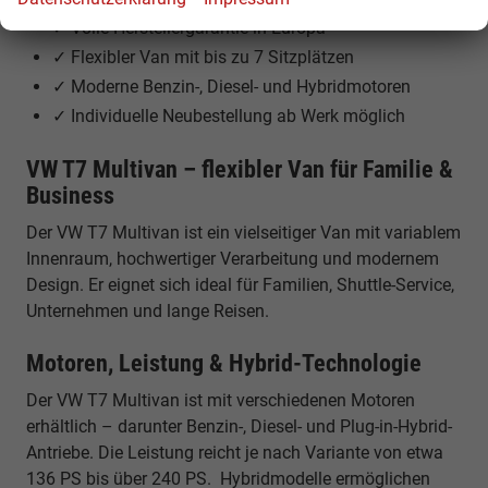
✓ Volle Herstellergarantie in Europa
✓ Flexibler Van mit bis zu 7 Sitzplätzen
✓ Moderne Benzin-, Diesel- und Hybridmotoren
✓ Individuelle Neubestellung ab Werk möglich
VW T7 Multivan – flexibler Van für Familie &
Business
Der VW T7 Multivan ist ein vielseitiger Van mit variablem
Innenraum, hochwertiger Verarbeitung und modernem
Design. Er eignet sich ideal für Familien, Shuttle-Service,
Unternehmen und lange Reisen.
Motoren, Leistung & Hybrid-Technologie
Der VW T7 Multivan ist mit verschiedenen Motoren
erhältlich – darunter Benzin-, Diesel- und Plug-in-Hybrid-
Antriebe. Die Leistung reicht je nach Variante von etwa
136 PS bis über 240 PS. Hybridmodelle ermöglichen