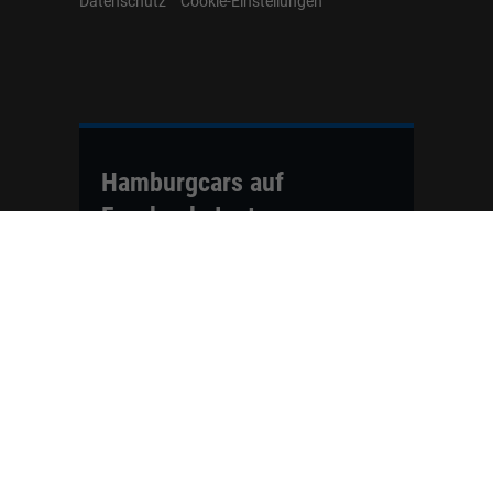
Datenschutz
Cookie-Einstellungen
Hamburgcars auf
Facebook, Instagram,
YouTube & WhatsApp
Folgen Sie Hamburgcars auf Social
Media und entdecken Sie aktuelle EU-
Neuwagen, Reimport Fahrzeuge,
Lagerfahrzeuge, Werkbestellungen,
Elektroautos, Hybridfahrzeuge,
Fahrzeugvorstellungen,
Kundenfahrzeuge, Bewertungen und