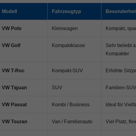
Modell
Fahrzeugtyp
Besonderhei
VW Polo
Kleinwagen
Kompakt, spar
VW Golf
Kompaktklasse
Sehr beliebt 
Kompakter
VW T-Roc
Kompakt-SUV
Erhöhte Sitzp
VW Tiguan
SUV
Familien-SUV 
VW Passat
Kombi / Business
Ideal für Viel
VW Touran
Van / Familienauto
Viel Platz, fl