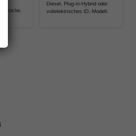
Diesel, Plug-in-Hybrid oder
Ansprüche.
vollelektrisches ID.-Modell.
s