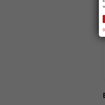
k
w
D