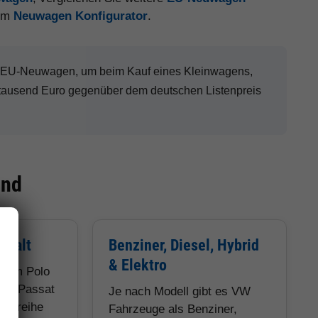
 im
Neuwagen Konfigurator
.
W EU-Neuwagen, um beim Kauf eines Kleinwagens,
tausend Euro gegenüber dem deutschen Listenpreis
ind
lfalt
Benziner, Diesel, Hybrid
& Elektro
 vom Polo
und Passat
Je nach Modell gibt es VW
obaureihe
Fahrzeuge als Benziner,