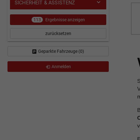
SICHERHEIT & ASSISTENZ
113
Ergebnisse anzeigen
zurücksetzen
Geparkte Fahrzeuge (
0
)
Anmelden
S
V
m
B
C
v
E