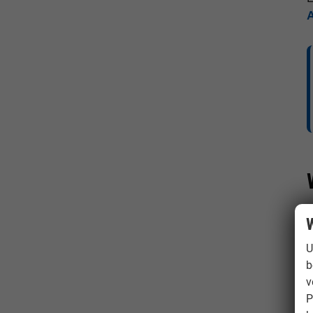
W
U
b
v
P