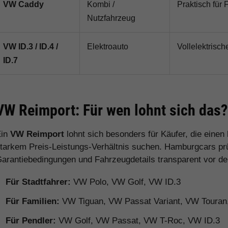
VW Caddy
Kombi /
Praktisch für 
Nutzfahrzeug
VW ID.3 / ID.4 /
Elektroauto
Vollelektrisch
ID.7
VW Reimport: Für wen lohnt sich das?
Ein
VW Reimport
lohnt sich besonders für Käufer, die eine
tarkem Preis-Leistungs-Verhältnis suchen. Hamburgcars prüft
arantiebedingungen und Fahrzeugdetails transparent vor d
Für Stadtfahrer:
VW Polo, VW Golf, VW ID.3
Für Familien:
VW Tiguan, VW Passat Variant, VW Toura
Für Pendler:
VW Golf, VW Passat, VW T-Roc, VW ID.3