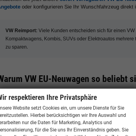
Angebote
oder konfigurieren Sie Ihr Wunschfahrzeug direkt
VW Reimport:
Viele Kunden entscheiden sich für einen V
Kompaktwagens, Kombis, SUVs oder Elektroautos mehrere 
zu sparen.
Warum VW EU-Neuwagen so beliebt s
ir respektieren Ihre Privatsphäre
Hohe Preisvorteile
Große Modellvie
nsere Website setzt Cookies ein, um unsere Dienste für Sie
ereitzustellen. Hierbei berücksichtigen wir Ihre Auswahl und
Je nach Modell, Ausstattung
Volkswagen bietet
erarbeiten nur die Daten für Marketing, Analytics und
und Verfügbarkeit sind bei VW
über Golf, Tiguan 
ersonalisierung, für die Sie uns Ihr Einverständnis geben. Sie
Reimporten deutliche Rabatte
bis zur ID.-Elektr