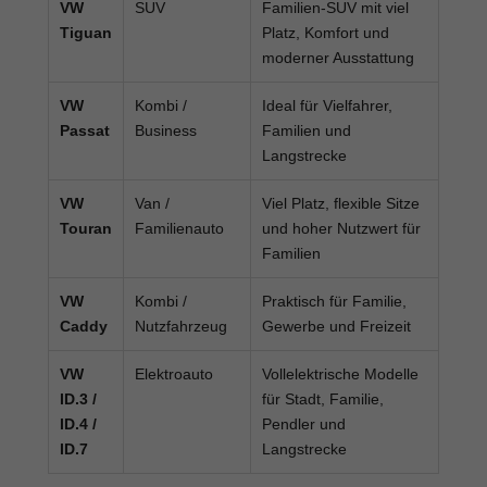
VW
SUV
Familien-SUV mit viel
Tiguan
Platz, Komfort und
moderner Ausstattung
VW
Kombi /
Ideal für Vielfahrer,
Passat
Business
Familien und
Langstrecke
VW
Van /
Viel Platz, flexible Sitze
Touran
Familienauto
und hoher Nutzwert für
Familien
VW
Kombi /
Praktisch für Familie,
Caddy
Nutzfahrzeug
Gewerbe und Freizeit
VW
Elektroauto
Vollelektrische Modelle
ID.3 /
für Stadt, Familie,
ID.4 /
Pendler und
ID.7
Langstrecke