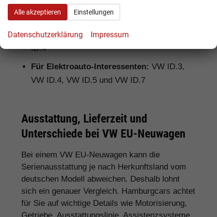
Für Pendler:
VW Golf, VW Passat, VW T-
Alle akzeptieren
Einstellungen
Roc, VW ID.3
Datenschutzerklärung
Impressum
Für SUV-Fans:
VW T-Roc, VW Tiguan, VW
ID.4
Für Elektroauto-Interessenten:
VW ID.3,
VW ID.4, VW ID.5 und VW ID.7
Ausstattung, Lieferzeit und
Unterschiede bei VW EU-Neuwagen
Bei einem VW EU-Neuwagen kann die
Serienausstattung je nach Herkunftsland vom
deutschen Modell abweichen. Deshalb lohnt
sich ein genauer Vergleich. Hamburgcars achtet
für Sie auf wichtige Details wie Motorisierung,
Getriebe, Ausstattungslinie, Assistenzsysteme,