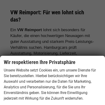
VW Reimport: Für wen lohnt sich
das?
Ein
VW Reimport
lohnt sich besonders für
Käufer, die einen hochwertigen Neuwagen mit
guter Ausstattung und starkem Preis-Leistungs-
Verhältnis suchen. Hamburgcars prüft
Ausstattung, Motorisierung, Lieferzeit,
Garantiebedingungen und Fahrzeugdetails
Wir respektieren Ihre Privatsphäre
transparent vor dem Kauf.
Unsere Website setzt Cookies ein, um unsere Dienste für
Für Stadtfahrer:
VW Polo, VW Golf, VW
Sie bereitzustellen. Hierbei berücksichtigen wir Ihre
Auswahl und verarbeiten nur die Daten für Marketing,
ID.3
Analytics und Personalisierung, für die Sie uns Ihr
Für Familien:
VW Tiguan, VW Passat
Einverständnis geben. Sie können Ihre Einwilligung
Variant, VW Touran, VW Caddy
jederzeit mit Wirkung für die Zukunft widerrufen.