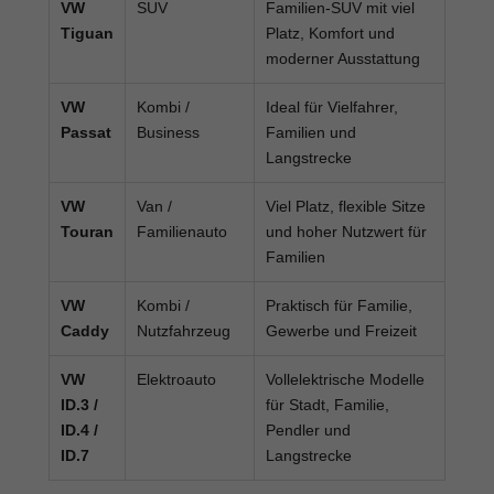
VW
SUV
Familien-SUV mit viel
Tiguan
Platz, Komfort und
moderner Ausstattung
VW
Kombi /
Ideal für Vielfahrer,
Passat
Business
Familien und
Langstrecke
VW
Van /
Viel Platz, flexible Sitze
Touran
Familienauto
und hoher Nutzwert für
Familien
VW
Kombi /
Praktisch für Familie,
Caddy
Nutzfahrzeug
Gewerbe und Freizeit
VW
Elektroauto
Vollelektrische Modelle
ID.3 /
für Stadt, Familie,
ID.4 /
Pendler und
ID.7
Langstrecke