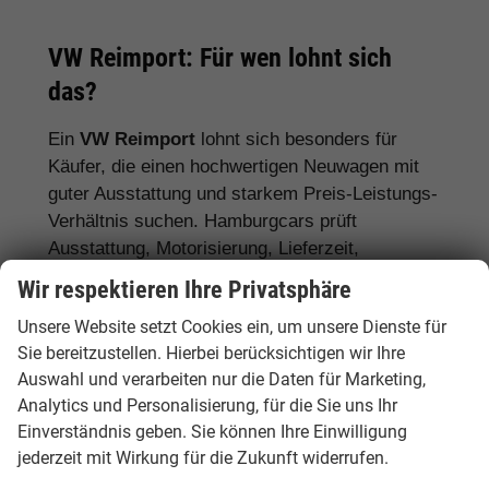
VW Reimport: Für wen lohnt sich
das?
Ein
VW Reimport
lohnt sich besonders für
Käufer, die einen hochwertigen Neuwagen mit
guter Ausstattung und starkem Preis-Leistungs-
Verhältnis suchen. Hamburgcars prüft
Ausstattung, Motorisierung, Lieferzeit,
Garantiebedingungen und Fahrzeugdetails
Wir respektieren Ihre Privatsphäre
transparent vor dem Kauf.
Unsere Website setzt Cookies ein, um unsere Dienste für
Für Stadtfahrer:
VW Polo, VW Golf, VW
Sie bereitzustellen. Hierbei berücksichtigen wir Ihre
Auswahl und verarbeiten nur die Daten für Marketing,
ID.3
Analytics und Personalisierung, für die Sie uns Ihr
Für Familien:
VW Tiguan, VW Passat
Einverständnis geben. Sie können Ihre Einwilligung
Variant, VW Touran, VW Caddy
jederzeit mit Wirkung für die Zukunft widerrufen.