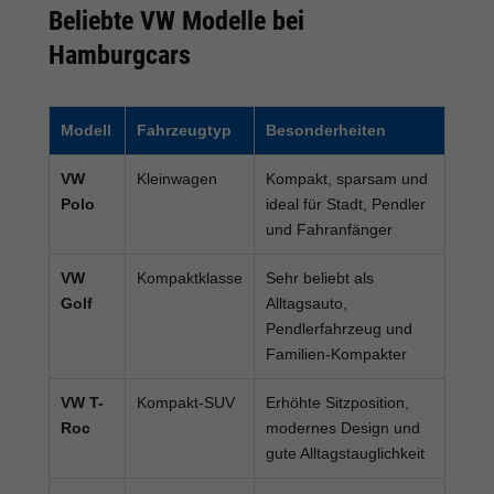
Beliebte VW Modelle bei
Hamburgcars
Modell
Fahrzeugtyp
Besonderheiten
VW
Kleinwagen
Kompakt, sparsam und
Polo
ideal für Stadt, Pendler
und Fahranfänger
VW
Kompaktklasse
Sehr beliebt als
Golf
Alltagsauto,
Pendlerfahrzeug und
Familien-Kompakter
VW T-
Kompakt-SUV
Erhöhte Sitzposition,
Roc
modernes Design und
gute Alltagstauglichkeit