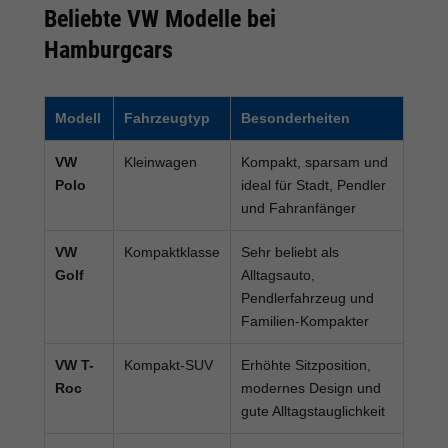
Beliebte VW Modelle bei
Hamburgcars
Modell
Fahrzeugtyp
Besonderheiten
VW
Kleinwagen
Kompakt, sparsam und
Polo
ideal für Stadt, Pendler
und Fahranfänger
VW
Kompaktklasse
Sehr beliebt als
Golf
Alltagsauto,
Pendlerfahrzeug und
Familien-Kompakter
VW T-
Kompakt-SUV
Erhöhte Sitzposition,
Roc
modernes Design und
gute Alltagstauglichkeit