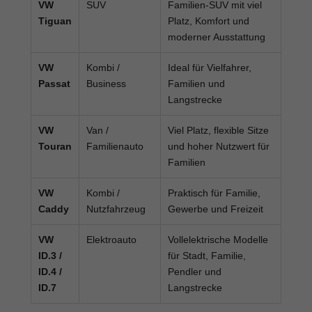
VW
SUV
Familien-SUV mit viel
Tiguan
Platz, Komfort und
moderner Ausstattung
VW
Kombi /
Ideal für Vielfahrer,
Passat
Business
Familien und
Langstrecke
VW
Van /
Viel Platz, flexible Sitze
Touran
Familienauto
und hoher Nutzwert für
Familien
VW
Kombi /
Praktisch für Familie,
Caddy
Nutzfahrzeug
Gewerbe und Freizeit
VW
Elektroauto
Vollelektrische Modelle
ID.3 /
für Stadt, Familie,
ID.4 /
Pendler und
ID.7
Langstrecke