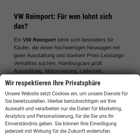
VW Reimport: Für wen lohnt sich
das?
Ein
VW Reimport
lohnt sich besonders für
Käufer, die einen hochwertigen Neuwagen mit
guter Ausstattung und starkem Preis-Leistungs-
Verhältnis suchen. Hamburgcars prüft
Ausstattung, Motorisierung, Lieferzeit,
Garantiebedingungen und Fahrzeugdetails
Wir respektieren Ihre Privatsphäre
transparent vor dem Kauf.
Unsere Website setzt Cookies ein, um unsere Dienste für
Für Stadtfahrer:
VW Polo, VW Golf, VW
Sie bereitzustellen. Hierbei berücksichtigen wir Ihre
Auswahl und verarbeiten nur die Daten für Marketing,
ID.3
Analytics und Personalisierung, für die Sie uns Ihr
Für Familien:
VW Tiguan, VW Passat
Einverständnis geben. Sie können Ihre Einwilligung
Variant, VW Touran, VW Caddy
jederzeit mit Wirkung für die Zukunft widerrufen.