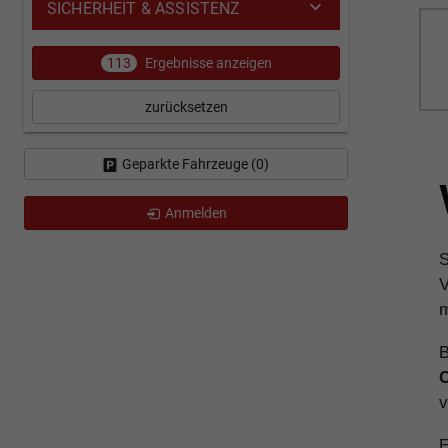
SICHERHEIT & ASSISTENZ
113
Ergebnisse anzeigen
zurücksetzen
Geparkte Fahrzeuge (
0
)
Anmelden
S
V
m
B
C
v
E