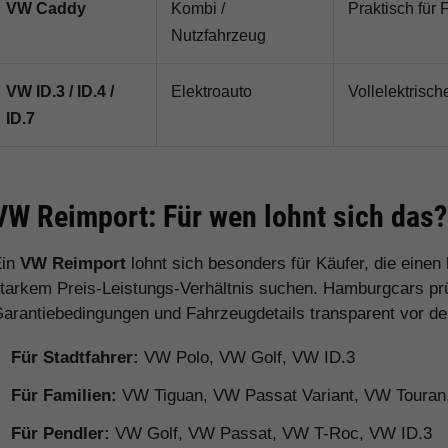
VW Caddy
Kombi /
Praktisch für 
Nutzfahrzeug
VW ID.3 / ID.4 /
Elektroauto
Vollelektrisch
ID.7
VW Reimport: Für wen lohnt sich das?
Ein
VW Reimport
lohnt sich besonders für Käufer, die eine
tarkem Preis-Leistungs-Verhältnis suchen. Hamburgcars prüft
arantiebedingungen und Fahrzeugdetails transparent vor d
Für Stadtfahrer:
VW Polo, VW Golf, VW ID.3
Für Familien:
VW Tiguan, VW Passat Variant, VW Toura
Für Pendler:
VW Golf, VW Passat, VW T-Roc, VW ID.3