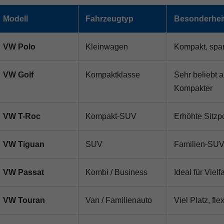
Modell
Fahrzeugtyp
Besonderhei
VW Polo
Kleinwagen
Kompakt, spar
VW Golf
Kompaktklasse
Sehr beliebt 
Kompakter
VW T-Roc
Kompakt-SUV
Erhöhte Sitzp
VW Tiguan
SUV
Familien-SUV 
VW Passat
Kombi / Business
Ideal für Viel
VW Touran
Van / Familienauto
Viel Platz, fl