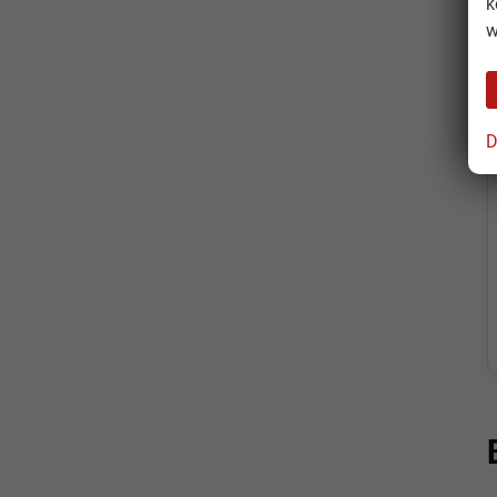
k
w
D