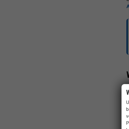
W
U
b
v
P