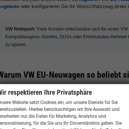
Angebote
oder konfigurieren Sie Ihr Wunschfahrzeug direkt
VW Reimport:
Viele Kunden entscheiden sich für einen V
Kompaktwagens, Kombis, SUVs oder Elektroautos mehrere 
zu sparen.
Warum VW EU-Neuwagen so beliebt s
ir respektieren Ihre Privatsphäre
Hohe Preisvorteile
Große Modellvie
nsere Website setzt Cookies ein, um unsere Dienste für Sie
ereitzustellen. Hierbei berücksichtigen wir Ihre Auswahl und
Je nach Modell, Ausstattung
Volkswagen bietet
erarbeiten nur die Daten für Marketing, Analytics und
und Verfügbarkeit sind bei VW
über Golf, Tiguan 
ersonalisierung, für die Sie uns Ihr Einverständnis geben. Sie
Reimporten deutliche Rabatte
bis zur ID.-Elektr