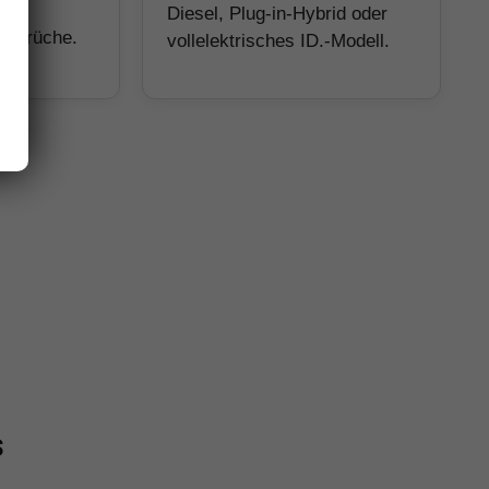
Diesel, Plug-in-Hybrid oder
Ansprüche.
vollelektrisches ID.-Modell.
s