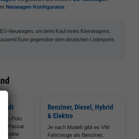
 im
Neuwagen Konfigurator
.
W EU-Neuwagen, um beim Kauf eines Kleinwagens,
tausend Euro gegenüber dem deutschen Listenpreis
ind
lfalt
Benziner, Diesel, Hybrid
& Elektro
 vom Polo
und Passat
Je nach Modell gibt es VW
obaureihe
Fahrzeuge als Benziner,