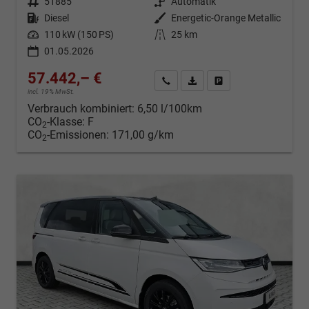
Fahrzeugnr.
51885
Getriebe
Automatik
Kraftstoff
Diesel
Außenfarbe
Energetic-Orange Metallic
Leistung
110 kW (150 PS)
Kilometerstand
25 km
01.05.2026
57.442,– €
Kontakt & Angebot anfordern
PDF-Datei, Fahrzeugexposé d
Fahrzeug merken/Expo
incl. 19% MwSt.
Verbrauch kombiniert:
6,50 l/100km
CO
-Klasse:
F
2
CO
-Emissionen:
171,00 g/km
2