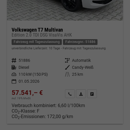
Volkswagen T7 Multivan
Edition 2.0 TDI DSG VisaVis AHK
Fahrzeug mit Tageszulassung
Fahrzeugnr.: 51886
unverbindliche Lieferzeit:
10 Tage
Fahrzeug mit Tageszulassung
Fahrzeugnr.
51886
Getriebe
Automatik
Kraftstoff
Diesel
Außenfarbe
Candy-Weiß
Leistung
110 kW (150 PS)
Kilometerstand
25 km
01.05.2026
57.541,– €
Kontakt & Angebot anfordern
PDF-Datei, Fahrzeugexposé d
Fahrzeug merken/Expo
incl. 19% MwSt.
Verbrauch kombiniert:
6,60 l/100km
CO
-Klasse:
F
2
CO
-Emissionen:
172,00 g/km
2