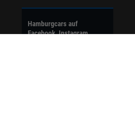
Hamburgcars auf
Facebook, Instagram,
YouTube & WhatsApp
Folgen Sie Hamburgcars auf Social
Media und entdecken Sie aktuelle EU-
Neuwagen, Reimport Fahrzeuge,
Lagerfahrzeuge, Werkbestellungen,
Elektroautos, Hybridfahrzeuge,
Fahrzeugvorstellungen,
Kundenfahrzeuge, Bewertungen und
neue Angebote rund um VW, Skoda,
Toyota, Nissan, Renault, Dacia,
CUPRA und viele weitere Marken.