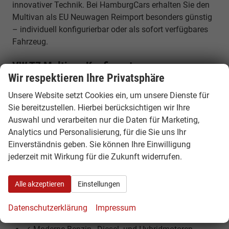
innovativer Technik. Bei HamburgCars erhalten Sie den
Multivan als EU Neuwagen Reimport besonders günstig
– individuell konfigurierbar oder als sofort verfügbares
Fahrzeug.
VW T7 Multivan Konfigurator –
Wir respektieren Ihre Privatsphäre
Neubestellung ab Werk
Unsere Website setzt Cookies ein, um unsere Dienste für
Nutzen Sie unseren VW Multivan Konfigurator und
Sie bereitzustellen. Hierbei berücksichtigen wir Ihre
stellen Sie Ihr Wunschfahrzeug individuell zusammen.
Auswahl und verarbeiten nur die Daten für Marketing,
Wählen Sie Motor, Ausstattung, Sitzkonfiguration und
Analytics und Personalisierung, für die Sie uns Ihr
Optionen nach Ihren Vorstellungen und bestellen Sie
Einverständnis geben. Sie können Ihre Einwilligung
Ihren Multivan direkt ab Werk zu attraktiven Konditionen.
jederzeit mit Wirkung für die Zukunft widerrufen.
Ihre Vorteile beim VW T7 Multivan Reimport
Alle akzeptieren
Einstellungen
✓ Bis zu 30% günstiger als deutsche Listenpreise
✓ Volle Herstellergarantie in Europa
Datenschutzerklärung
Impressum
✓ Flexibler Van mit bis zu 7 Sitzplätzen