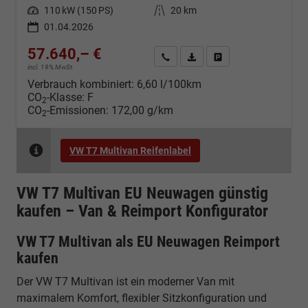
Leistung
110 kW (150 PS)
Kilometerstand
20 km
01.04.2026
57.640,– €
Kontakt & Angebot anfordern
PDF-Datei, Fahrzeugexposé d
Fahrzeug merken/Expo
incl. 19% MwSt.
Verbrauch kombiniert:
6,60 l/100km
CO
-Klasse:
F
2
CO
-Emissionen:
172,00 g/km
2
VW T7 Multivan Reifenlabel
VW T7 Multivan EU Neuwagen günstig
kaufen – Van & Reimport Konfigurator
VW T7 Multivan als EU Neuwagen Reimport
kaufen
Der VW T7 Multivan ist ein moderner Van mit
maximalem Komfort, flexibler Sitzkonfiguration und