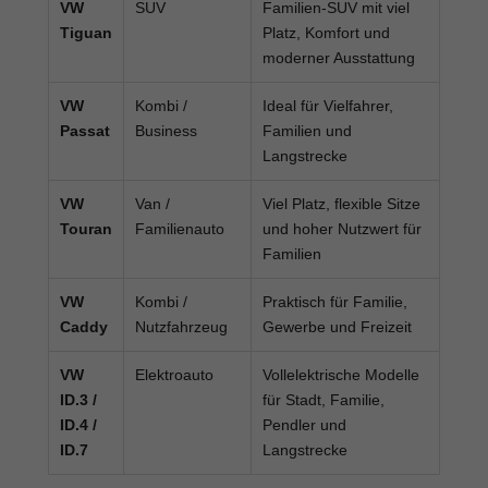
VW
SUV
Familien-SUV mit viel
Tiguan
Platz, Komfort und
moderner Ausstattung
VW
Kombi /
Ideal für Vielfahrer,
Passat
Business
Familien und
Langstrecke
VW
Van /
Viel Platz, flexible Sitze
Touran
Familienauto
und hoher Nutzwert für
Familien
VW
Kombi /
Praktisch für Familie,
Caddy
Nutzfahrzeug
Gewerbe und Freizeit
VW
Elektroauto
Vollelektrische Modelle
ID.3 /
für Stadt, Familie,
ID.4 /
Pendler und
ID.7
Langstrecke