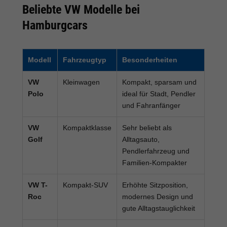
Beliebte VW Modelle bei
Hamburgcars
Modell
Fahrzeugtyp
Besonderheiten
VW
Kleinwagen
Kompakt, sparsam und
Polo
ideal für Stadt, Pendler
und Fahranfänger
VW
Kompaktklasse
Sehr beliebt als
Golf
Alltagsauto,
Pendlerfahrzeug und
Familien-Kompakter
VW T-
Kompakt-SUV
Erhöhte Sitzposition,
Roc
modernes Design und
gute Alltagstauglichkeit