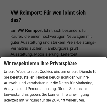
VW Reimport: Für wen lohnt sich
das?
Ein
VW Reimport
lohnt sich besonders für
Käufer, die einen hochwertigen Neuwagen mit
guter Ausstattung und starkem Preis-Leistungs-
Verhältnis suchen. Hamburgcars prüft
Ausstattung, Motorisierung, Lieferzeit,
Garantiebedingungen und Fahrzeugdetails
Wir respektieren Ihre Privatsphäre
transparent vor dem Kauf.
Unsere Website setzt Cookies ein, um unsere Dienste für
Für Stadtfahrer:
VW Polo, VW Golf, VW
Sie bereitzustellen. Hierbei berücksichtigen wir Ihre
Auswahl und verarbeiten nur die Daten für Marketing,
ID.3
Analytics und Personalisierung, für die Sie uns Ihr
Für Familien:
VW Tiguan, VW Passat
Einverständnis geben. Sie können Ihre Einwilligung
Variant, VW Touran, VW Caddy
jederzeit mit Wirkung für die Zukunft widerrufen.