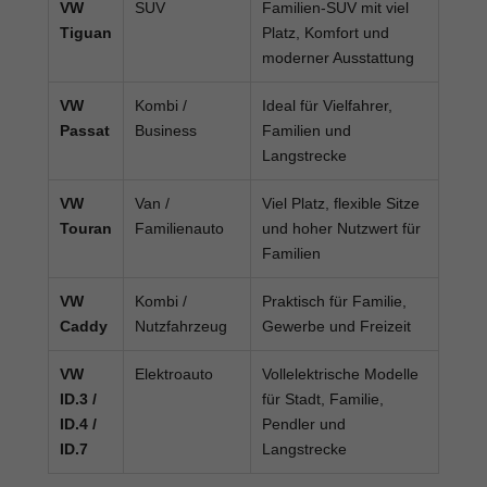
VW
SUV
Familien-SUV mit viel
Tiguan
Platz, Komfort und
moderner Ausstattung
VW
Kombi /
Ideal für Vielfahrer,
Passat
Business
Familien und
Langstrecke
VW
Van /
Viel Platz, flexible Sitze
Touran
Familienauto
und hoher Nutzwert für
Familien
VW
Kombi /
Praktisch für Familie,
Caddy
Nutzfahrzeug
Gewerbe und Freizeit
VW
Elektroauto
Vollelektrische Modelle
ID.3 /
für Stadt, Familie,
ID.4 /
Pendler und
ID.7
Langstrecke