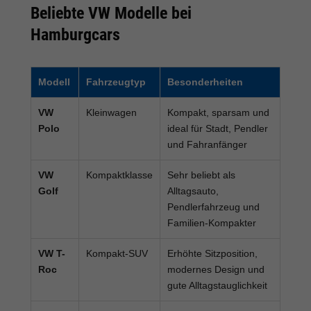
Beliebte VW Modelle bei
Hamburgcars
Modell
Fahrzeugtyp
Besonderheiten
VW
Kleinwagen
Kompakt, sparsam und
Polo
ideal für Stadt, Pendler
und Fahranfänger
VW
Kompaktklasse
Sehr beliebt als
Golf
Alltagsauto,
Pendlerfahrzeug und
Familien-Kompakter
VW T-
Kompakt-SUV
Erhöhte Sitzposition,
Roc
modernes Design und
gute Alltagstauglichkeit