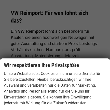
VW Reimport: Für wen lohnt sich
das?
Ein
VW Reimport
lohnt sich besonders für
Käufer, die einen hochwertigen Neuwagen mit
guter Ausstattung und starkem Preis-Leistungs-
Verhältnis suchen. Hamburgcars prüft
Ausstattung, Motorisierung, Lieferzeit,
Garantiebedingungen und Fahrzeugdetails
Wir respektieren Ihre Privatsphäre
transparent vor dem Kauf.
Unsere Website setzt Cookies ein, um unsere Dienste für
Für Stadtfahrer:
VW Polo, VW Golf, VW
Sie bereitzustellen. Hierbei berücksichtigen wir Ihre
Auswahl und verarbeiten nur die Daten für Marketing,
ID.3
Analytics und Personalisierung, für die Sie uns Ihr
Für Familien:
VW Tiguan, VW Passat
Einverständnis geben. Sie können Ihre Einwilligung
Variant, VW Touran, VW Caddy
jederzeit mit Wirkung für die Zukunft widerrufen.