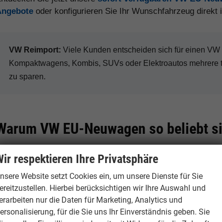
Angebote
oder konfigurieren Sie Ihr Wunschfahrzeug direkt
VW Reimport:
Viele Kunden entscheiden sich für einen V
Kompaktwagens, Kombis, SUVs oder Elektroautos mehrere 
zu sparen.
Warum VW EU-Neuwagen so beliebt s
ir respektieren Ihre Privatsphäre
Hohe Preisvorteile
Große Modellvie
nsere Website setzt Cookies ein, um unsere Dienste für Sie
ereitzustellen. Hierbei berücksichtigen wir Ihre Auswahl und
Je nach Modell, Ausstattung
Volkswagen bietet
erarbeiten nur die Daten für Marketing, Analytics und
und Verfügbarkeit sind bei VW
über Golf, Tiguan 
ersonalisierung, für die Sie uns Ihr Einverständnis geben. Sie
Reimporten deutliche Rabatte
bis zur ID.-Elektr