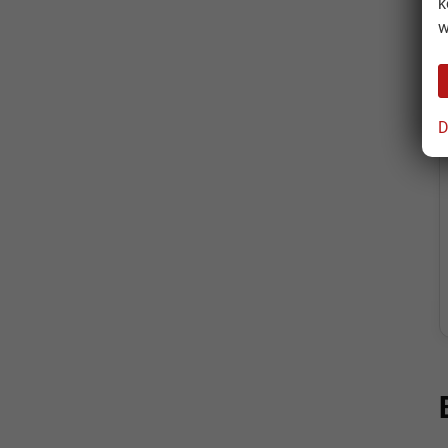
k
w
D