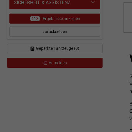
SICHERHEIT & ASSISTENZ
113
Ergebnisse anzeigen
zurücksetzen
Geparkte Fahrzeuge (
0
)
Anmelden
S
V
m
B
C
v
E