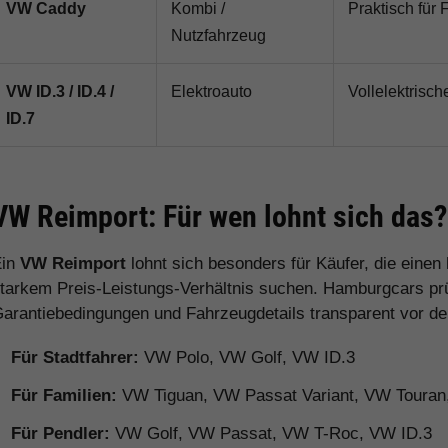
VW Caddy
Kombi /
Praktisch für 
Nutzfahrzeug
VW ID.3 / ID.4 /
Elektroauto
Vollelektrisch
ID.7
VW Reimport: Für wen lohnt sich das?
Ein
VW Reimport
lohnt sich besonders für Käufer, die eine
tarkem Preis-Leistungs-Verhältnis suchen. Hamburgcars prüft
arantiebedingungen und Fahrzeugdetails transparent vor d
Für Stadtfahrer:
VW Polo, VW Golf, VW ID.3
Für Familien:
VW Tiguan, VW Passat Variant, VW Toura
Für Pendler:
VW Golf, VW Passat, VW T-Roc, VW ID.3