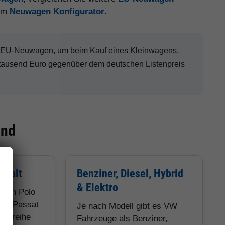
 im
Neuwagen Konfigurator
.
W EU-Neuwagen, um beim Kauf eines Kleinwagens,
tausend Euro gegenüber dem deutschen Listenpreis
ind
lfalt
Benziner, Diesel, Hybrid
& Elektro
 vom Polo
und Passat
Je nach Modell gibt es VW
obaureihe
Fahrzeuge als Benziner,