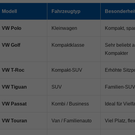
Modell
Fahrzeugtyp
Besonderhei
VW Polo
Kleinwagen
Kompakt, spar
VW Golf
Kompaktklasse
Sehr beliebt 
Kompakter
VW T-Roc
Kompakt-SUV
Erhöhte Sitzp
VW Tiguan
SUV
Familien-SUV 
VW Passat
Kombi / Business
Ideal für Viel
VW Touran
Van / Familienauto
Viel Platz, fl