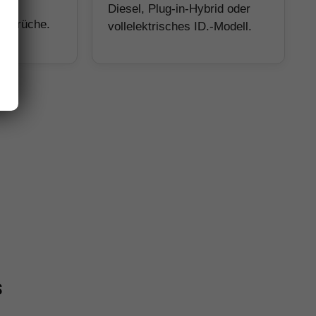
Diesel, Plug-in-Hybrid oder
Ansprüche.
vollelektrisches ID.-Modell.
s