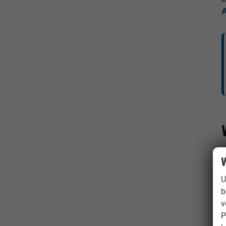
W
U
b
v
P