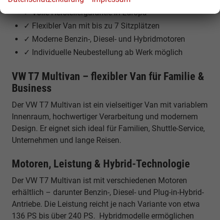
✓ Volle Herstellergarantie in Europa
✓ Flexibler Van mit bis zu 7 Sitzplätzen
✓ Moderne Benzin-, Diesel- und Hybridmotoren
✓ Individuelle Neubestellung ab Werk möglich
VW T7 Multivan – flexibler Van für Familie &
Business
Der VW T7 Multivan ist ein vielseitiger Van mit variablem
Innenraum, hochwertiger Verarbeitung und modernem
Design. Er eignet sich ideal für Familien, Shuttle-Service,
Unternehmen und lange Reisen.
Motoren, Leistung & Hybrid-Technologie
Der VW T7 Multivan ist mit verschiedenen Motoren
erhältlich – darunter Benzin-, Diesel- und Plug-in-Hybrid-
Antriebe. Die Leistung reicht je nach Variante von etwa
136 PS bis über 240 PS. Hybridmodelle ermöglichen