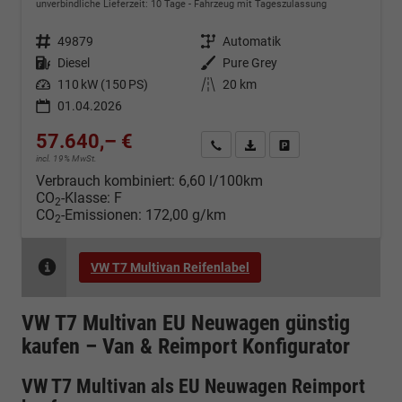
unverbindliche Lieferzeit:
10 Tage
Fahrzeug mit Tageszulassung
Fahrzeugnr.
49879
Getriebe
Automatik
Kraftstoff
Diesel
Außenfarbe
Pure Grey
Leistung
110 kW (150 PS)
Kilometerstand
20 km
01.04.2026
57.640,– €
Kontakt & Angebot anfordern
PDF-Datei, Fahrzeugexposé d
Fahrzeug merken/Expo
incl. 19% MwSt.
Verbrauch kombiniert:
6,60 l/100km
CO
-Klasse:
F
2
CO
-Emissionen:
172,00 g/km
2
VW T7 Multivan Reifenlabel
VW T7 Multivan EU Neuwagen günstig
kaufen – Van & Reimport Konfigurator
VW T7 Multivan als EU Neuwagen Reimport