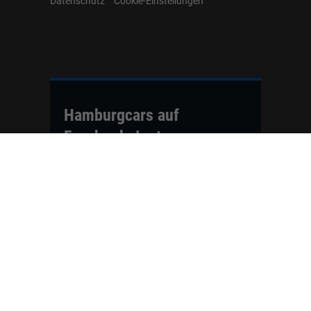
Datenschutz
Cookie-Einstellungen
Hamburgcars auf
Facebook, Instagram,
YouTube & WhatsApp
Folgen Sie Hamburgcars auf Social
Media und entdecken Sie aktuelle EU-
Neuwagen, Reimport Fahrzeuge,
Lagerfahrzeuge, Werkbestellungen,
Elektroautos, Hybridfahrzeuge,
Fahrzeugvorstellungen,
Kundenfahrzeuge, Bewertungen und