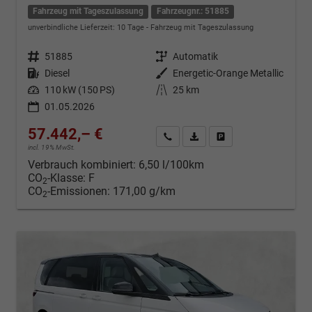
Fahrzeug mit Tageszulassung
Fahrzeugnr.: 51885
unverbindliche Lieferzeit:
10 Tage
Fahrzeug mit Tageszulassung
Fahrzeugnr.
51885
Getriebe
Automatik
Kraftstoff
Diesel
Außenfarbe
Energetic-Orange Metallic
Leistung
110 kW (150 PS)
Kilometerstand
25 km
01.05.2026
57.442,– €
Kontakt & Angebot anfordern
PDF-Datei, Fahrzeugexposé d
Fahrzeug merken/Expo
incl. 19% MwSt.
Verbrauch kombiniert:
6,50 l/100km
CO
-Klasse:
F
2
CO
-Emissionen:
171,00 g/km
2