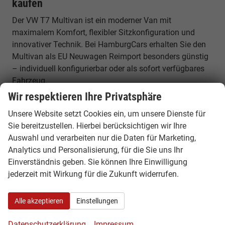
kaufen
Der VW T7 Multivan ist ein moderner Van mit
maximalem Komfort, flexibler Sitzkonfiguration und
innovativer Technik. Bei HamburgCars erhalten Sie den
Multivan als EU Neuwagen Reimport besonders günstig
– individuell konfigurierbar oder als sofort verfügbares
Fahrzeug.
Wir respektieren Ihre Privatsphäre
VW T7 Multivan Konfigurator –
Unsere Website setzt Cookies ein, um unsere Dienste für
Neubestellung ab Werk
Sie bereitzustellen. Hierbei berücksichtigen wir Ihre
Nutzen Sie unseren VW Multivan Konfigurator und
Auswahl und verarbeiten nur die Daten für Marketing,
stellen Sie Ihr Wunschfahrzeug individuell zusammen.
Analytics und Personalisierung, für die Sie uns Ihr
Wählen Sie Motor, Ausstattung, Sitzkonfiguration und
Einverständnis geben. Sie können Ihre Einwilligung
Optionen nach Ihren Vorstellungen und bestellen Sie
jederzeit mit Wirkung für die Zukunft widerrufen.
Ihren Multivan direkt ab Werk zu attraktiven Konditionen.
Alle akzeptieren
Einstellungen
Ihre Vorteile beim VW T7 Multivan Reimport
Datenschutzerklärung
Impressum
✓ Bis zu 30% günstiger als deutsche Listenpreise