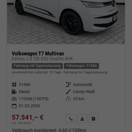
Volkswagen T7 Multivan
Edition 2.0 TDI DSG VisaVis AHK
Fahrzeug mit Tageszulassung
Fahrzeugnr.: 51886
unverbindliche Lieferzeit:
10 Tage
Fahrzeug mit Tageszulassung
Fahrzeugnr.
51886
Getriebe
Automatik
Kraftstoff
Diesel
Außenfarbe
Candy-Weiß
Leistung
110 kW (150 PS)
Kilometerstand
25 km
01.05.2026
57.541,– €
Kontakt & Angebot anfordern
PDF-Datei, Fahrzeugexposé d
Fahrzeug merken/Expo
incl. 19% MwSt.
Verbrauch kombiniert:
6,60 l/100km