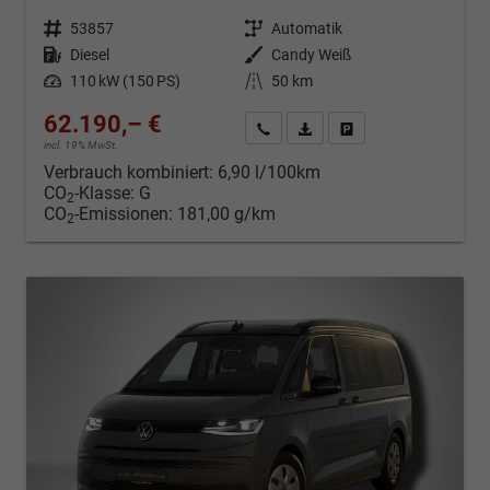
Fahrzeugnr.
53857
Getriebe
Automatik
Kraftstoff
Diesel
Außenfarbe
Candy Weiß
Leistung
110 kW (150 PS)
Kilometerstand
50 km
62.190,– €
Kontakt & Angebot anfordern
PDF-Datei, Fahrzeugexposé d
Fahrzeug merken/Expo
incl. 19% MwSt.
Verbrauch kombiniert:
6,90 l/100km
CO
-Klasse:
G
2
CO
-Emissionen:
181,00 g/km
2