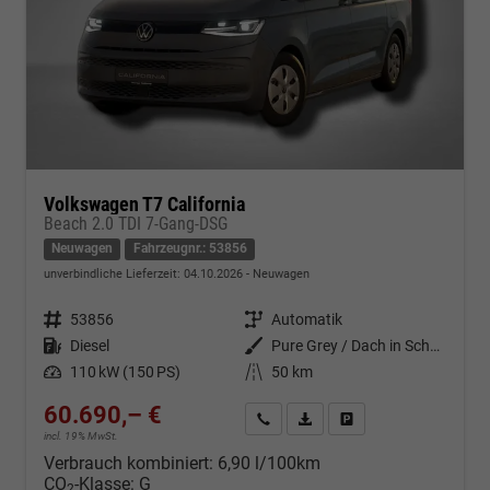
Volkswagen T7 California
Beach 2.0 TDI 7-Gang-DSG
Neuwagen
Fahrzeugnr.: 53856
unverbindliche Lieferzeit:
04.10.2026
Neuwagen
Fahrzeugnr.
53856
Getriebe
Automatik
Kraftstoff
Diesel
Außenfarbe
Pure Grey / Dach in Schwarz
Leistung
110 kW (150 PS)
Kilometerstand
50 km
60.690,– €
Kontakt & Angebot anfordern
PDF-Datei, Fahrzeugexposé d
Fahrzeug merken/Expo
incl. 19% MwSt.
Verbrauch kombiniert:
6,90 l/100km
CO
-Klasse:
G
2