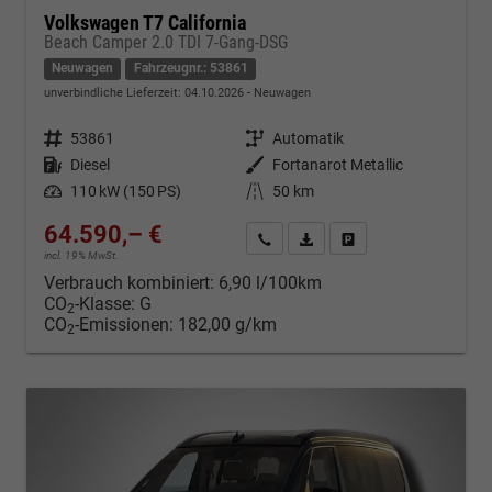
Volkswagen T7 California
Beach Camper 2.0 TDI 7-Gang-DSG
Neuwagen
Fahrzeugnr.: 53861
unverbindliche Lieferzeit:
04.10.2026
Neuwagen
Fahrzeugnr.
53861
Getriebe
Automatik
Kraftstoff
Diesel
Außenfarbe
Fortanarot Metallic
Leistung
110 kW (150 PS)
Kilometerstand
50 km
64.590,– €
Kontakt & Angebot anfordern
PDF-Datei, Fahrzeugexposé d
Fahrzeug merken/Expo
incl. 19% MwSt.
Verbrauch kombiniert:
6,90 l/100km
CO
-Klasse:
G
2
CO
-Emissionen:
182,00 g/km
2