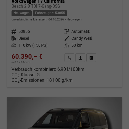
Volkswagen T7 California
Beach 2.0 TDI 7-Gang-DSG
Neuwagen
Fahrzeugnr.: 53855
unverbindliche Lieferzeit:
04.10.2026
Neuwagen
Fahrzeugnr.
53855
Getriebe
Automatik
Kraftstoff
Diesel
Außenfarbe
Candy Weiß
Leistung
110 kW (150 PS)
Kilometerstand
50 km
60.390,– €
Kontakt & Angebot anfordern
PDF-Datei, Fahrzeugexposé d
Fahrzeug merken/Expo
incl. 19% MwSt.
Verbrauch kombiniert:
6,90 l/100km
CO
-Klasse:
G
2
CO
-Emissionen:
181,00 g/km
2