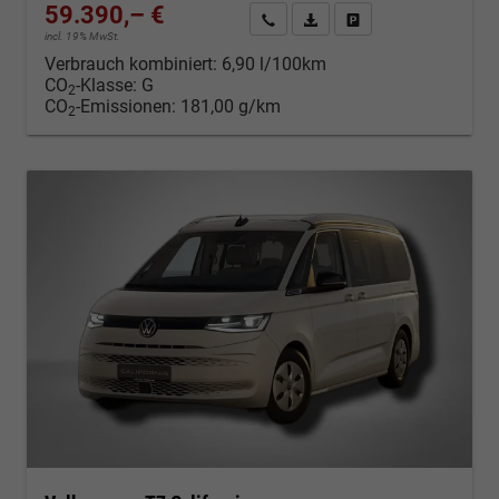
59.390,– €
Kontakt & Angebot anfordern
PDF-Datei, Fahrzeugexposé d
Fahrzeug merken/Expo
incl. 19% MwSt.
Verbrauch kombiniert:
6,90 l/100km
CO
-Klasse:
G
2
CO
-Emissionen:
181,00 g/km
2