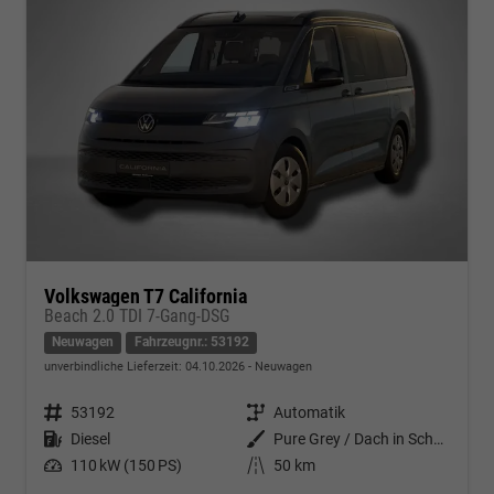
Volkswagen T7 California
Beach 2.0 TDI 7-Gang-DSG
Neuwagen
Fahrzeugnr.: 53192
unverbindliche Lieferzeit:
04.10.2026
Neuwagen
Fahrzeugnr.
53192
Getriebe
Automatik
Kraftstoff
Diesel
Außenfarbe
Pure Grey / Dach in Schwarz
Leistung
110 kW (150 PS)
Kilometerstand
50 km