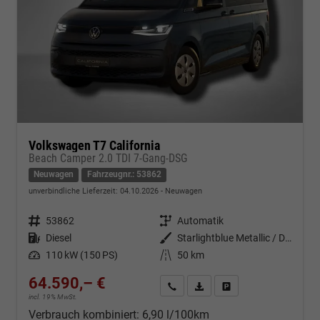
Volkswagen T7 California
Beach Camper 2.0 TDI 7-Gang-DSG
Neuwagen
Fahrzeugnr.: 53862
unverbindliche Lieferzeit:
04.10.2026
Neuwagen
Fahrzeugnr.
53862
Getriebe
Automatik
Kraftstoff
Diesel
Außenfarbe
Starlightblue Metallic / Dach in Schwarz
Leistung
110 kW (150 PS)
Kilometerstand
50 km
64.590,– €
Kontakt & Angebot anfordern
PDF-Datei, Fahrzeugexposé d
Fahrzeug merken/Expo
incl. 19% MwSt.
Verbrauch kombiniert:
6,90 l/100km