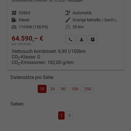
unverbindliche Lieferzeit:
04.10.2026
Neuwagen
Fahrzeugnr.
53863
Getriebe
Automatik
Kraftstoff
Diesel
Außenfarbe
Orange Metallic / Dach in Schwarz
Leistung
110 kW (150 PS)
Kilometerstand
50 km
64.590,– €
Kontakt & Angebot anfordern
PDF-Datei, Fahrzeugexposé d
Fahrzeug merken/Expo
incl. 19% MwSt.
Verbrauch kombiniert:
6,90 l/100km
CO
-Klasse:
G
2
CO
-Emissionen:
182,00 g/km
2
Datensätze pro Seite:
10
20
50
100
250
Seiten:
1
2