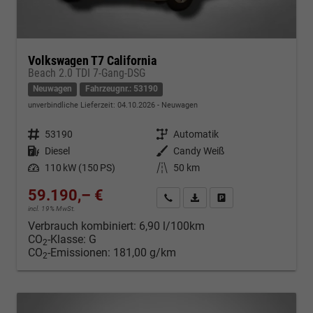
Volkswagen T7 California
Beach 2.0 TDI 7-Gang-DSG
Neuwagen
Fahrzeugnr.: 53190
unverbindliche Lieferzeit:
04.10.2026
Neuwagen
Fahrzeugnr.
53190
Getriebe
Automatik
Kraftstoff
Diesel
Außenfarbe
Candy Weiß
Leistung
110 kW (150 PS)
Kilometerstand
50 km
59.190,– €
Kontakt & Angebot anfordern
PDF-Datei, Fahrzeugexposé d
Fahrzeug merken/Expo
incl. 19% MwSt.
Verbrauch kombiniert:
6,90 l/100km
CO
-Klasse:
G
2
CO
-Emissionen:
181,00 g/km
2