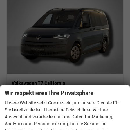
Volkswagen T7 California
Beach Camper 2.0 TDI 7-Gang-DSG
Wir respektieren Ihre Privatsphäre
Neuwagen
Fahrzeugnr.: 53860
unverbindliche Lieferzeit:
04.10.2026
Neuwagen
Unsere Website setzt Cookies ein, um unsere Dienste für
Sie bereitzustellen. Hierbei berücksichtigen wir Ihre
Fahrzeugnr.
53860
Getriebe
Automatik
Auswahl und verarbeiten nur die Daten für Marketing,
Kraftstoff
Diesel
Außenfarbe
Pure Grey / Dach in Schwarz
Analytics und Personalisierung, für die Sie uns Ihr
Leistung
110 kW (150 PS)
Kilometerstand
50 km