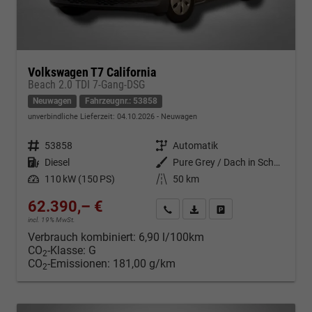
Volkswagen T7 California
Beach 2.0 TDI 7-Gang-DSG
Neuwagen
Fahrzeugnr.: 53858
unverbindliche Lieferzeit:
04.10.2026
Neuwagen
Fahrzeugnr.
53858
Getriebe
Automatik
Kraftstoff
Diesel
Außenfarbe
Pure Grey / Dach in Schwarz
Leistung
110 kW (150 PS)
Kilometerstand
50 km
62.390,– €
Kontakt & Angebot anfordern
PDF-Datei, Fahrzeugexposé d
Fahrzeug merken/Expo
incl. 19% MwSt.
Verbrauch kombiniert:
6,90 l/100km
CO
-Klasse:
G
2
CO
-Emissionen:
181,00 g/km
2