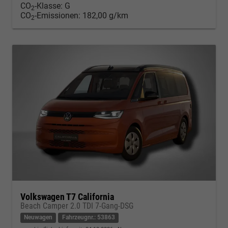
CO
-Klasse:
G
2
CO
-Emissionen:
182,00 g/km
2
Volkswagen T7 California
Beach Camper 2.0 TDI 7-Gang-DSG
Neuwagen
Fahrzeugnr.: 53863