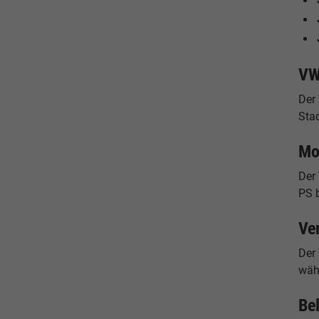
VW
Der 
Stad
Mo
Der 
PS b
Ve
Der 
wäh
Be