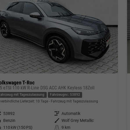
olkswagen T-Roc
.5 eTSI 110 kW R-Line DSG ACC AHK Keyless 18Zoll
Fahrzeug mit Tageszulassung
Fahrzeugnr.: 53892
verbindliche Lieferzeit:
10 Tage
Fahrzeug mit Tageszulassung
eugnr.
53892
Getriebe
Automatik
tstoff
Benzin
Außenfarbe
Wolf Grey Metallic
tung
110 kW (150 PS)
Kilometerstand
9 km