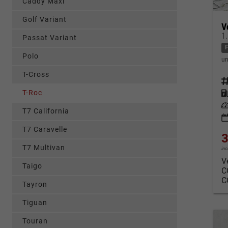
Caddy Maxi
Golf Variant
V
1
Passat Variant
Polo
un
T-Cross
Fahrz
T-Roc
Kraf
Leis
T7 California
T7 Caravelle
3
T7 Multivan
in
V
Taigo
C
C
Tayron
Tiguan
Touran