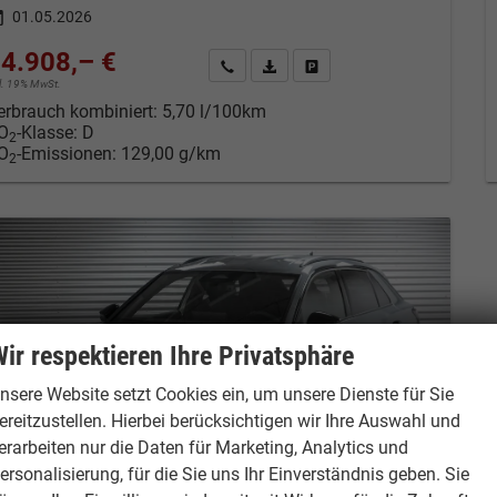
01.05.2026
4.908,– €
Kontakt & Angebot anfordern
PDF-Datei, Fahrzeugexposé drucken
Fahrzeug merken/Expose dru
cl. 19% MwSt.
erbrauch kombiniert:
5,70 l/100km
O
-Klasse:
D
2
O
-Emissionen:
129,00 g/km
2
ir respektieren Ihre Privatsphäre
nsere Website setzt Cookies ein, um unsere Dienste für Sie
ereitzustellen. Hierbei berücksichtigen wir Ihre Auswahl und
erarbeiten nur die Daten für Marketing, Analytics und
ersonalisierung, für die Sie uns Ihr Einverständnis geben. Sie