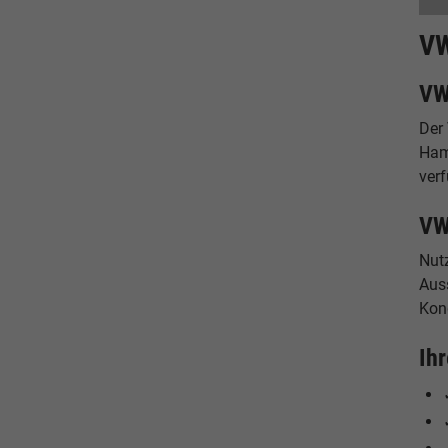
VW
VW
Der
Ham
ver
VW
Nut
Auss
Kon
Ih