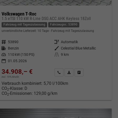
Volkswagen T-Roc
1.5 eTSI 110 kW R-Line DSG ACC AHK Keyless 18Zoll
Fahrzeug mit Tageszulassung
Fahrzeugnr.: 53890
unverbindliche Lieferzeit:
10 Tage
Fahrzeug mit Tageszulassung
Fahrzeugnr.
53890
Getriebe
Automatik
Kraftstoff
Benzin
Außenfarbe
Celestial Blue Metallic
Leistung
110 kW (150 PS)
Kilometerstand
9 km
01.05.2026
34.908,– €
cken
Kontakt & Angebot anfordern
PDF-Datei, Fahrzeugexposé druc
Fahrzeug merken/Expose 
incl. 19% MwSt.
Verbrauch kombiniert:
5,70 l/100km
CO
-Klasse:
D
2
CO
-Emissionen:
129,00 g/km
2