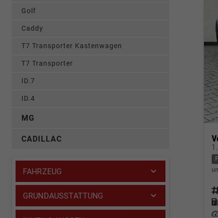
Golf
Caddy
T7 Transporter Kastenwagen
T7 Transporter
ID.7
ID.4
MG
V
CADILLAC
1
un
FAHRZEUG
Fahrz
GRUNDAUSSTATTUNG
Kraf
Leis