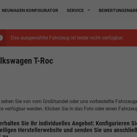
NEUWAGEN KONFIGURATOR
SERVICE
BEWERTUNGEN&RE
Das ausgewählte Fahrzeug ist leider nicht verfügbar.
lkswagen T-Roc
 sehen Sie von vom Großhandel oder uns vorbestellte Fahrzeuge, 
ze verfügbar werden. Klicken Sie in das Foto oder einen Fahrze
erhalten Sie Ihr individuelles Angebot: Konfigurieren S
eiligen
Herstellerwebsite
und senden Sie uns anschließ
F
zu.