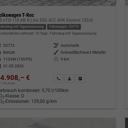
olkswagen T-Roc
.5 eTSI 110 kW R-Line DSG ACC AHK Keyless 18Zoll
Fahrzeug mit Tageszulassung
Fahrzeugnr.: 53773
verbindliche Lieferzeit:
10 Tage
Fahrzeug mit Tageszulassung
eugnr.
53773
Getriebe
Automatik
tstoff
Benzin
Außenfarbe
Grenadillschwarz Metallic
tung
110 kW (150 PS)
Kilometerstand
9 km
01.05.2026
4.908,– €
Kontakt & Angebot anfordern
PDF-Datei, Fahrzeugexposé drucken
Fahrzeug merken/Expose dru
cl. 19% MwSt.
erbrauch kombiniert:
5,70 l/100km
O
-Klasse:
D
2
O
-Emissionen:
129,00 g/km
2