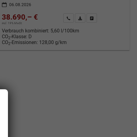
06.08.2026
38.690,– €
cken
Kontakt & Angebot anfordern
PDF-Datei, Fahrzeugexposé druc
Fahrzeug merken/Expose 
incl. 19% MwSt.
Verbrauch kombiniert:
5,60 l/100km
CO
-Klasse:
D
2
CO
-Emissionen:
128,00 g/km
2