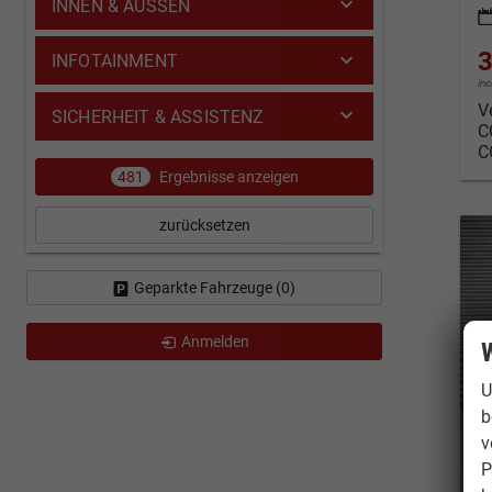
INNEN & AUSSEN
3
INFOTAINMENT
in
V
SICHERHEIT & ASSISTENZ
C
C
481
Ergebnisse anzeigen
zurücksetzen
Geparkte Fahrzeuge (
0
)
Anmelden
W
U
b
v
P