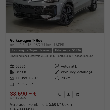
Volkswagen T-Roc
neuer 1,5 eTSI DSG R-Line - LAGER
Fahrzeug mit Tageszulassung
Fahrzeugnr.: 53896
unverbindliche Lieferzeit:
30.08.2026
Fahrzeug mit Tageszulassung
Fahrzeugnr.
53896
Getriebe
Automatik
Kraftstoff
Benzin
Außenfarbe
Wolf Grey Metallic (A6)
Leistung
110 kW (150 PS)
Kilometerstand
20 km
06.08.2026
38.690,– €
Kontakt & Angebot anfordern
PDF-Datei, Fahrzeugexposé d
Fahrzeug merken/Expo
incl. 19% MwSt.
Verbrauch kombiniert:
5,60 l/100km
CO
-Klasse:
D