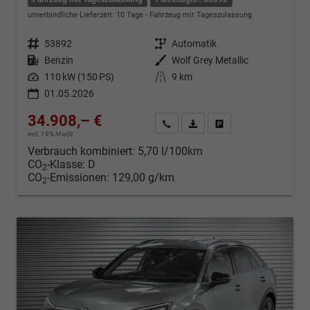
unverbindliche Lieferzeit:
10 Tage
Fahrzeug mit Tageszulassung
Fahrzeugnr.
53892
Getriebe
Automatik
Kraftstoff
Benzin
Außenfarbe
Wolf Grey Metallic
Leistung
110 kW (150 PS)
Kilometerstand
9 km
01.05.2026
34.908,– €
Kontakt & Angebot anfordern
PDF-Datei, Fahrzeugexposé d
Fahrzeug merken/Expo
incl. 19% MwSt.
Verbrauch kombiniert:
5,70 l/100km
CO
-Klasse:
D
2
CO
-Emissionen:
129,00 g/km
2