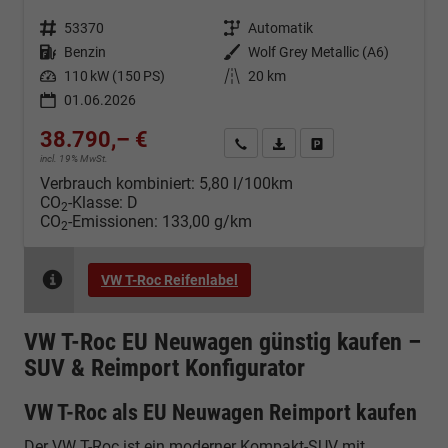
Fahrzeugnr.
53370
Getriebe
Automatik
Kraftstoff
Benzin
Außenfarbe
Wolf Grey Metallic (A6)
Leistung
110 kW (150 PS)
Kilometerstand
20 km
01.06.2026
38.790,– €
Kontakt & Angebot anfordern
PDF-Datei, Fahrzeugexposé d
Fahrzeug merken/Expo
incl. 19% MwSt.
Verbrauch kombiniert:
5,80 l/100km
CO
-Klasse:
D
2
CO
-Emissionen:
133,00 g/km
2
VW T-Roc Reifenlabel
VW T-Roc EU Neuwagen günstig kaufen –
SUV & Reimport Konfigurator
VW T-Roc als EU Neuwagen Reimport kaufen
Der VW T-Roc ist ein moderner Kompakt-SUV mit