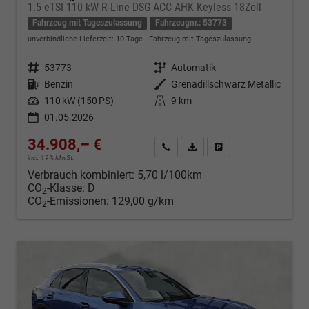
1.5 eTSI 110 kW R-Line DSG ACC AHK Keyless 18Zoll
Fahrzeug mit Tageszulassung
Fahrzeugnr.: 53773
unverbindliche Lieferzeit:
10 Tage
Fahrzeug mit Tageszulassung
Fahrzeugnr.
53773
Getriebe
Automatik
Kraftstoff
Benzin
Außenfarbe
Grenadillschwarz Metallic
Leistung
110 kW (150 PS)
Kilometerstand
9 km
01.05.2026
34.908,– €
Kontakt & Angebot anfordern
PDF-Datei, Fahrzeugexposé d
Fahrzeug merken/Expo
incl. 19% MwSt.
Verbrauch kombiniert:
5,70 l/100km
CO
-Klasse:
D
2
CO
-Emissionen:
129,00 g/km
2