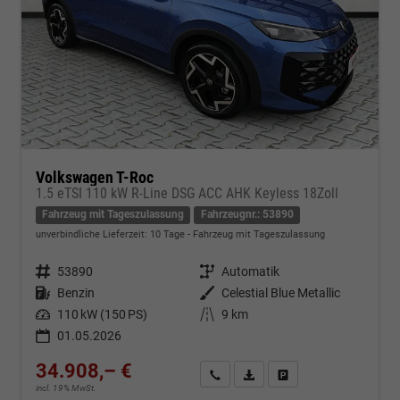
Volkswagen T-Roc
1.5 eTSI 110 kW R-Line DSG ACC AHK Keyless 18Zoll
Fahrzeug mit Tageszulassung
Fahrzeugnr.: 53890
unverbindliche Lieferzeit:
10 Tage
Fahrzeug mit Tageszulassung
Fahrzeugnr.
53890
Getriebe
Automatik
Kraftstoff
Benzin
Außenfarbe
Celestial Blue Metallic
Leistung
110 kW (150 PS)
Kilometerstand
9 km
01.05.2026
34.908,– €
Kontakt & Angebot anfordern
PDF-Datei, Fahrzeugexposé d
Fahrzeug merken/Expo
incl. 19% MwSt.