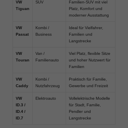
VW
SUV
Familien-SUV mit viel
Tiguan
Platz, Komfort und
moderner Ausstattung
VW
Kombi /
Ideal für Vielfahrer,
Passat
Business
Familien und
Langstrecke
VW
Van /
Viel Platz, flexible Sitze
Touran
Familienauto
und hoher Nutzwert für
Familien
VW
Kombi /
Praktisch für Familie,
Caddy
Nutzfahrzeug
Gewerbe und Freizeit
VW
Elektroauto
Vollelektrische Modelle
ID.3 /
für Stadt, Familie,
ID.4 /
Pendler und
ID.7
Langstrecke