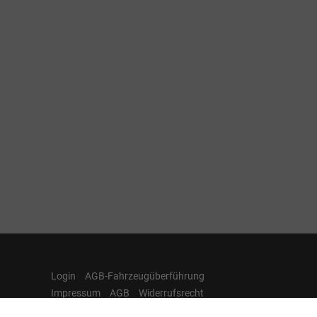
Login
AGB-Fahrzeugüberführung
Impressum
AGB
Widerrufsrecht
Datenschutz
Cookie-Einstellungen