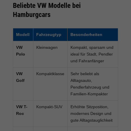
Beliebte VW Modelle bei
Hamburgcars
Modell
Fahrzeugtyp
Besonderheiten
VW
Kleinwagen
Kompakt, sparsam und
Polo
ideal für Stadt, Pendler
und Fahranfänger
VW
Kompaktklasse
Sehr beliebt als
Golf
Alltagsauto,
Pendlerfahrzeug und
Familien-Kompakter
VW T-
Kompakt-SUV
Erhöhte Sitzposition,
Roc
modernes Design und
gute Alltagstauglichkeit