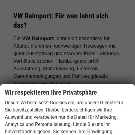
VW Reimport: Für wen lohnt sich
das?
Ein
VW Reimport
lohnt sich besonders für
Käufer, die einen hochwertigen Neuwagen mit
guter Ausstattung und starkem Preis-Leistungs-
Verhältnis suchen. Hamburgcars prüft
Ausstattung, Motorisierung, Lieferzeit,
Garantiebedingungen und Fahrzeugdetails
transparent vor dem Kauf.
Wir respektieren Ihre Privatsphäre
Für Stadtfahrer:
VW Polo, VW Golf, VW
Unsere Website setzt Cookies ein, um unsere Dienste für
ID.3
Sie bereitzustellen. Hierbei berücksichtigen wir Ihre
Für Familien:
VW Tiguan, VW Passat
Auswahl und verarbeiten nur die Daten für Marketing,
Analytics und Personalisierung, für die Sie uns Ihr
Variant, VW Touran, VW Caddy
Einverständnis geben. Sie können Ihre Einwilligung