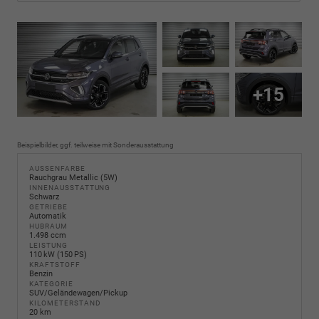
+15
Beispielbilder, ggf. teilweise mit Sonderausstattung
AUSSENFARBE
Rauchgrau Metallic (5W)
INNENAUSSTATTUNG
Schwarz
GETRIEBE
Automatik
HUBRAUM
1.498 ccm
LEISTUNG
110 kW (150 PS)
KRAFTSTOFF
Benzin
KATEGORIE
SUV/Geländewagen/Pickup
KILOMETERSTAND
20 km