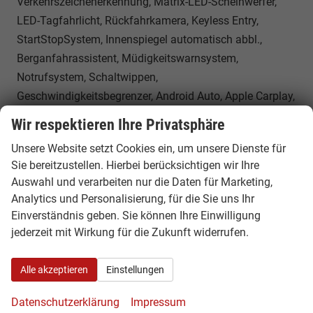
Verkehrszeichenerkennung, Matrix-LED-Scheinwerfer,
LED-Tagfahrlicht, Rückfahrkamera, Keyless Entry,
StartStopSystem, Innenspiegel automatisch abbl.,
Berganfahrassistent, Müdigkeitswarnsystem,
Notrufsystem, Schaltwippen,
Geschwindigkeitsbegrenzer, Android Auto, Apple Carplay,
Freisprecheinrichtung, Induktionsladestation, USB Typ-C,
Wir respektieren Ihre Privatsphäre
Radio Ready2Discover, Radio DAB, Bluetooth,
Unsere Website setzt Cookies ein, um unsere Dienste für
Bordcomputer, App-Connect, Travelassist, LED-
Sie bereitzustellen. Hierbei berücksichtigen wir Ihre
Rückleuchten,
Auswahl und verarbeiten nur die Daten für Marketing,
Sonstiges
Analytics und Personalisierung, für die Sie uns Ihr
Einverständnis geben. Sie können Ihre Einwilligung
Anzahl Sitzplätze
5
jederzeit mit Wirkung für die Zukunft widerrufen.
Erstzulassung
01.07.2026
Kilometerstand
20
Alle akzeptieren
Einstellungen
Leergewicht
1391 kg
Datenschutzerklärung
Impressum