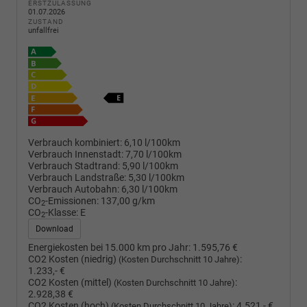
ERSTZULASSUNG
01.07.2026
ZUSTAND
unfallfrei
Verbrauch kombiniert:
6,10 l/100km
Verbrauch Innenstadt:
7,70 l/100km
Verbrauch Stadtrand:
5,90 l/100km
Verbrauch Landstraße:
5,30 l/100km
Verbrauch Autobahn:
6,30 l/100km
CO
-Emissionen:
137,00 g/km
2
CO
-Klasse:
E
2
Download
Energiekosten bei 15.000 km pro Jahr:
1.595,76 €
CO2 Kosten (niedrig)
:
(Kosten Durchschnitt 10 Jahre)
1.233,- €
CO2 Kosten (mittel)
:
(Kosten Durchschnitt 10 Jahre)
2.928,38 €
CO2 Kosten (hoch)
:
4.521,- €
(Kosten Durchschnitt 10 Jahre)