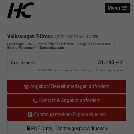
Menü
Volkswagen T-Cross
1,5 TSI DSG R-Line - LAGER
Fahrzeugnr.
:
53595
, unverbindliche Lieferzeit:
10 Tage
, Landesversion: EU -
Europa,
Fahrzeug mit Tageszulassung
31.190,– €
Gesamtpreis
incl. 19% MwSt., den Kosten für Überführung und Zulassungspapieren
Angebot/ Bestellunterlagen anfordern
Kontakt & Angebot anfordern
Fahrzeug merken/Expose drucken
PDF-Datei, Fahrzeugexposé drucken