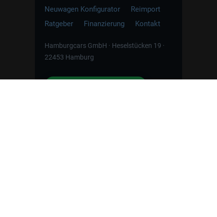
Neuwagen Konfigurator
Reimport
Ratgeber
Finanzierung
Kontakt
Hamburgcars GmbH · Heselstücken 19 ·
22453 Hamburg
WhatsApp Kontakt
📲
Jetzt direkt schreiben
Weitere Informationen zum offiziellen Kraftstoffverbrauch
und zu den offiziellen spezifischen CO
-Emissionen und
2
gegebenenfalls zum Stromverbrauch neuer PKW können
dem 'Leitfaden über den offiziellen Kraftstoffverbrauch, die
offiziellen spezifischen CO
-Emissionen und den offiziellen
2
Stromverbrauch neuer PKW' entnommen werden, der an
allen Verkaufsstellen und bei der 'Deutschen Automobil