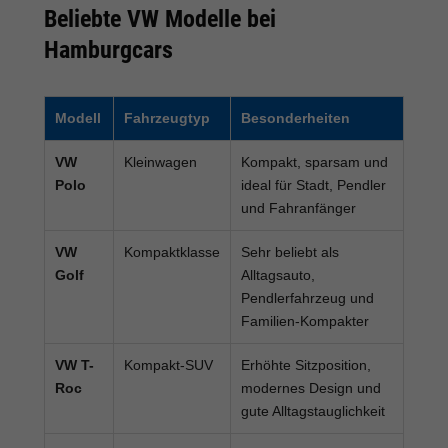
Beliebte VW Modelle bei
Hamburgcars
Modell
Fahrzeugtyp
Besonderheiten
VW
Kleinwagen
Kompakt, sparsam und
Polo
ideal für Stadt, Pendler
und Fahranfänger
VW
Kompaktklasse
Sehr beliebt als
Golf
Alltagsauto,
Pendlerfahrzeug und
Familien-Kompakter
VW T-
Kompakt-SUV
Erhöhte Sitzposition,
Roc
modernes Design und
gute Alltagstauglichkeit