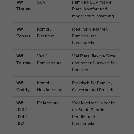
VW
SUV
Familien-SUV mit viel
Tiguan
Platz, Komfort und
moderner Ausstattung
VW
Kombi /
Ideal für Vielfahrer,
Passat
Business
Familien und
Langstrecke
VW
Van /
Viel Platz, flexible Sitze
Touran
Familienauto
und hoher Nutzwert für
Familien
VW
Kombi /
Praktisch für Familie,
Caddy
Nutzfahrzeug
Gewerbe und Freizeit
VW
Elektroauto
Vollelektrische Modelle
ID.3 /
für Stadt, Familie,
ID.4 /
Pendler und
ID.7
Langstrecke