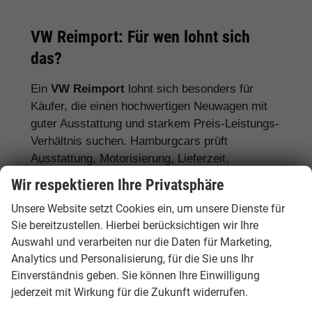
VW Reimport: Für wen lohnt sich
das?
Ein
VW Reimport
lohnt sich besonders für
Käufer, die einen hochwertigen Neuwagen mit
guter Ausstattung und starkem Preis-Leistungs-
Verhältnis suchen. Hamburgcars prüft
Ausstattung, Motorisierung, Lieferzeit,
Garantiebedingungen und Fahrzeugdetails
Wir respektieren Ihre Privatsphäre
transparent vor dem Kauf.
Unsere Website setzt Cookies ein, um unsere Dienste für
Für Stadtfahrer:
VW Polo, VW Golf, VW
Sie bereitzustellen. Hierbei berücksichtigen wir Ihre
Auswahl und verarbeiten nur die Daten für Marketing,
ID.3
Analytics und Personalisierung, für die Sie uns Ihr
Für Familien:
VW Tiguan, VW Passat
Einverständnis geben. Sie können Ihre Einwilligung
Variant, VW Touran, VW Caddy
jederzeit mit Wirkung für die Zukunft widerrufen.