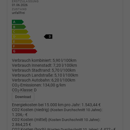
ERSTZULASSUNG
01.06.2026
ZUSTAND
unfallfrei
Verbrauch kombiniert:
5,90 l/100km
Verbrauch Innenstadt:
7,20 l/100km
Verbrauch Stadtrand:
5,70 l/100km
Verbrauch Landstraße:
5,10 l/100km
Verbrauch Autobahn:
6,20 l/100km
CO
-Emissionen:
134,00 g/km
2
CO
-Klasse:
D
2
Download
Energiekosten bei 15.000 km pro Jahr:
1.543,44 €
CO2 Kosten (niedrig)
:
(Kosten Durchschnitt 10 Jahre)
1.206,- €
CO2 Kosten (mittel)
:
(Kosten Durchschnitt 10 Jahre)
2.864,25 €
CO2 Kosten (hoch)
:
4.422,- €
(Kosten Durchschnitt 10 Jahre)