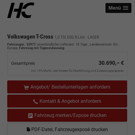
Menü
Volkswagen T-Cross
1,0 TSI DSG R-Line - LAGER
Fahrzeugnr.
:
52977
, unverbindliche Lieferzeit:
10 Tage
, Landesversion: EU -
Europa,
Fahrzeug mit Tageszulassung
30.690,– €
Gesamtpreis
incl. 19% MwSt., den Kosten für Überführung und Zulassungspapieren
Angebot/ Bestellunterlagen anfordern
Kontakt & Angebot anfordern
Fahrzeug merken/Expose drucken
PDF-Datei, Fahrzeugexposé drucken