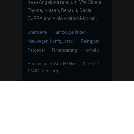
neue Angebote rund um VW, Skoda,
Toyota, Nissan, Renault, Dacia,
CUPRA und viele weitere Marken.
Startseite
Fahrzeuge finden
Neuwagen Konfigurator
Reimport
Ratgeber
Finanzierung
Kontakt
Hamburgcars GmbH · Heselstücken 19 ·
22453 Hamburg
WhatsApp Kontakt
📲
Jetzt direkt schreiben