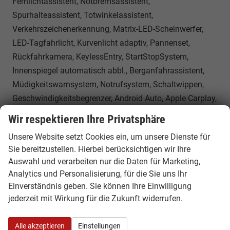
Fernlichtassistent, Notbremsassistent,
Spurhalteassistent, Totwinkelassistent,
Verkehrszeichenerkennung, Matrix-LED-Scheinwerfer,
LED-Tagfahrlicht, Kurvenlicht adaptiv, Pannenset,
Rückfahrkamera, KeylessEntry, StartStopSystem,
Innenspiegel automatisch abbl., Berganfahrassistent,
Müdigkeitswarnsystem, Notrufsystem, Schaltwippen,
Geschwindigkeitsbegrenzer, Android Auto, Apple Carplay,
Freisprecheinrichtung, Induktionsladestation,
Wir respektieren Ihre Privatsphäre
Touchscreen, USB, Radio DAB, Bluetooth, Bordcomputer,
Unsere Website setzt Cookies ein, um unsere Dienste für
Navigationssystem Discover Media, Travel Assist,
Sie bereitzustellen. Hierbei berücksichtigen wir Ihre
Stauassistent, 4 Jahre bis max. 80.000km
Auswahl und verarbeiten nur die Daten für Marketing,
Herstellergarantie, App-Connect Wireless, LED-
Analytics und Personalisierung, für die Sie uns Ihr
Rückleuchten,
Einverständnis geben. Sie können Ihre Einwilligung
Sonstiges
jederzeit mit Wirkung für die Zukunft widerrufen.
Anzahl Sitzplätze
5
Alle akzeptieren
Einstellungen
Erstzulassung
01.06.2026