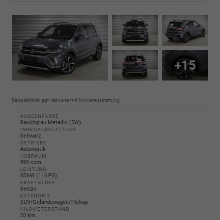
+15
Beispielbilder, ggf. teilweise mit Sonderausstattung
AUSSENFARBE
Rauchgrau Metallic (5W)
INNENAUSSTATTUNG
Schwarz
GETRIEBE
Automatik
HUBRAUM
999 ccm
LEISTUNG
85 kW (116 PS)
KRAFTSTOFF
Benzin
KATEGORIE
SUV/Geländewagen/Pickup
KILOMETERSTAND
20 km