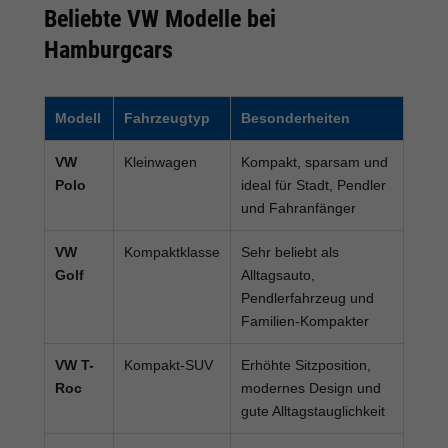
Beliebte VW Modelle bei
Hamburgcars
Modell
Fahrzeugtyp
Besonderheiten
VW
Kleinwagen
Kompakt, sparsam und
Polo
ideal für Stadt, Pendler
und Fahranfänger
VW
Kompaktklasse
Sehr beliebt als
Golf
Alltagsauto,
Pendlerfahrzeug und
Familien-Kompakter
VW T-
Kompakt-SUV
Erhöhte Sitzposition,
Roc
modernes Design und
gute Alltagstauglichkeit