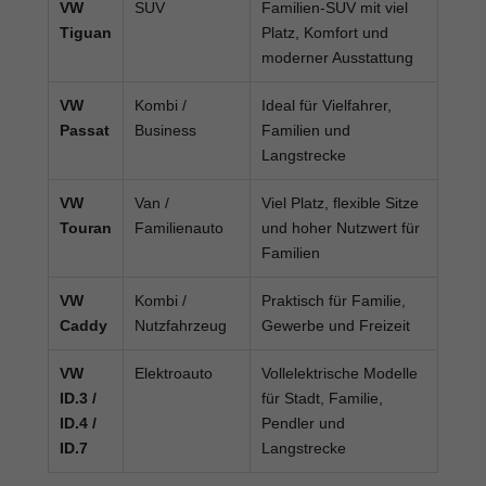
VW
SUV
Familien-SUV mit viel
Tiguan
Platz, Komfort und
moderner Ausstattung
VW
Kombi /
Ideal für Vielfahrer,
Passat
Business
Familien und
Langstrecke
VW
Van /
Viel Platz, flexible Sitze
Touran
Familienauto
und hoher Nutzwert für
Familien
VW
Kombi /
Praktisch für Familie,
Caddy
Nutzfahrzeug
Gewerbe und Freizeit
VW
Elektroauto
Vollelektrische Modelle
ID.3 /
für Stadt, Familie,
ID.4 /
Pendler und
ID.7
Langstrecke