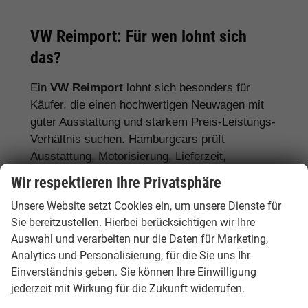
VW Reimport: Für wen lohnt sich
das?
Ein
VW Reimport
lohnt sich besonders für
Käufer, die einen hochwertigen Neuwagen mit
guter Ausstattung und starkem Preis-Leistungs-
Verhältnis suchen. Hamburgcars prüft
Ausstattung, Motorisierung, Lieferzeit,
Garantiebedingungen und Fahrzeugdetails
Wir respektieren Ihre Privatsphäre
transparent vor dem Kauf.
Unsere Website setzt Cookies ein, um unsere Dienste für
Für Stadtfahrer:
VW Polo, VW Golf, VW
Sie bereitzustellen. Hierbei berücksichtigen wir Ihre
Auswahl und verarbeiten nur die Daten für Marketing,
ID.3
Analytics und Personalisierung, für die Sie uns Ihr
Für Familien:
VW Tiguan, VW Passat
Einverständnis geben. Sie können Ihre Einwilligung
Variant, VW Touran, VW Caddy
jederzeit mit Wirkung für die Zukunft widerrufen.