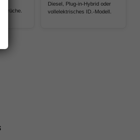
Diesel, Plug-in-Hybrid oder
Ansprüche.
vollelektrisches ID.-Modell.
s