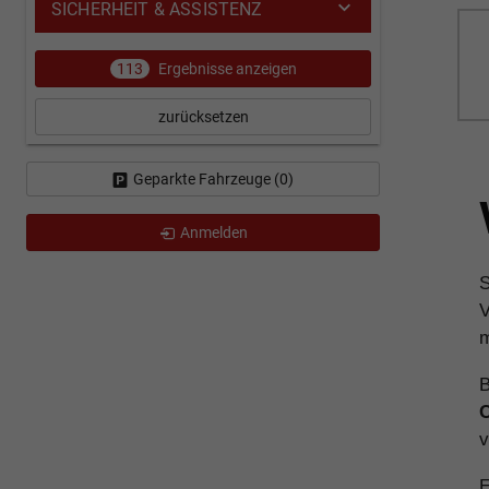
SICHERHEIT & ASSISTENZ
113
Ergebnisse anzeigen
zurücksetzen
Geparkte Fahrzeuge (
0
)
Anmelden
S
V
m
B
C
v
E