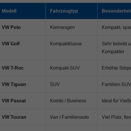
Modell
Fahrzeugtyp
Besonderhei
VW Polo
Kleinwagen
Kompakt, spar
VW Golf
Kompaktklasse
Sehr beliebt 
Kompakter
VW T-Roc
Kompakt-SUV
Erhöhte Sitzp
VW Tiguan
SUV
Familien-SUV 
VW Passat
Kombi / Business
Ideal für Viel
VW Touran
Van / Familienauto
Viel Platz, fl