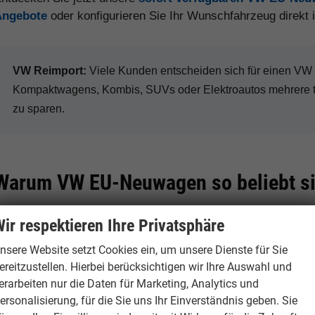
Angebote
oder konfigurieren Sie Ihr Wunschfahrzeug direkt
VW Reimport:
Viele Kunden entscheiden sich für einen V
Kompaktwagens, Kombis, SUVs oder Elektroautos mehrere 
zu sparen.
Warum VW EU-Neuwagen so beliebt s
ir respektieren Ihre Privatsphäre
Hohe Preisvorteile
Große Modellvie
nsere Website setzt Cookies ein, um unsere Dienste für Sie
ereitzustellen. Hierbei berücksichtigen wir Ihre Auswahl und
Je nach Modell, Ausstattung
Volkswagen bietet
erarbeiten nur die Daten für Marketing, Analytics und
und Verfügbarkeit sind bei VW
über Golf, Tiguan 
ersonalisierung, für die Sie uns Ihr Einverständnis geben. Sie
Reimporten deutliche Rabatte
bis zur ID.-Elektr