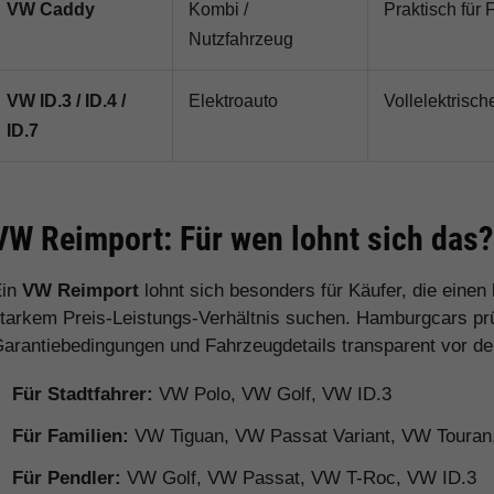
VW Caddy
Kombi /
Praktisch für 
Nutzfahrzeug
VW ID.3 / ID.4 /
Elektroauto
Vollelektrisch
ID.7
VW Reimport: Für wen lohnt sich das?
Ein
VW Reimport
lohnt sich besonders für Käufer, die eine
tarkem Preis-Leistungs-Verhältnis suchen. Hamburgcars prüft
arantiebedingungen und Fahrzeugdetails transparent vor d
Für Stadtfahrer:
VW Polo, VW Golf, VW ID.3
Für Familien:
VW Tiguan, VW Passat Variant, VW Toura
Für Pendler:
VW Golf, VW Passat, VW T-Roc, VW ID.3