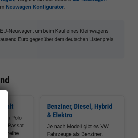
 im
Neuwagen Konfigurator
.
W EU-Neuwagen, um beim Kauf eines Kleinwagens,
tausend Euro gegenüber dem deutschen Listenpreis
ind
lfalt
Benziner, Diesel, Hybrid
& Elektro
 vom Polo
und Passat
Je nach Modell gibt es VW
obaureihe
Fahrzeuge als Benziner,