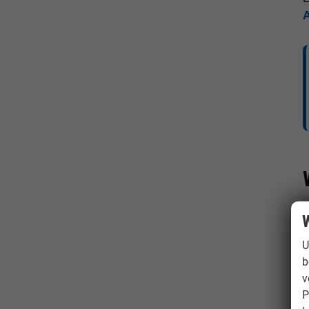
W
U
b
v
P