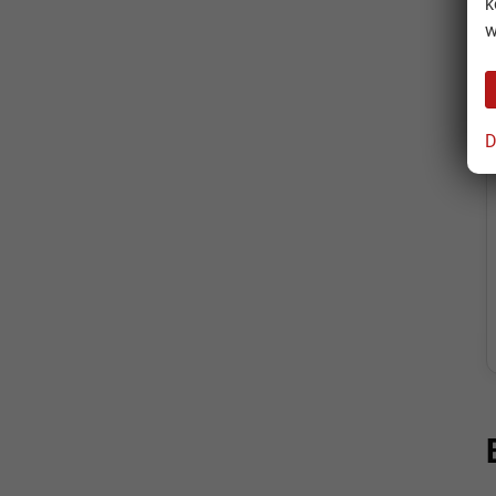
k
w
D