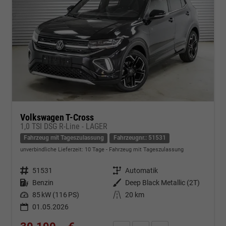
Volkswagen T-Cross
1,0 TSI DSG R-Line - LAGER
Fahrzeug mit Tageszulassung
Fahrzeugnr.: 51531
unverbindliche Lieferzeit:
10 Tage
Fahrzeug mit Tageszulassung
Fahrzeugnr.
51531
Getriebe
Automatik
Kraftstoff
Benzin
Außenfarbe
Deep Black Metallic (2T)
Leistung
85 kW (116 PS)
Kilometerstand
20 km
01.05.2026