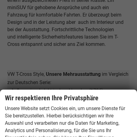
einem ausgezeichneten Preis in seiner Klasse. Ein
miniSUV für gehobene Ansprüche und auch ein
Fahrzeug für komfortable Fahrten. Er überzeugt beim
Design und in der Leistung aber auch im Interieur und
bei der Ausstattung. Fortschrittliche Technologien
und
intelligente Sicherheitsfeatures lassen Sie im T-
Cross entspannt und sicher ans Ziel kommen.
VW T-Cross Style,
Unsere Mehrausstattung
im Vergleich
zur Deutschen Serie:
» Außenspiegel elektrisch anklappbar (170€)
Wir respektieren Ihre Privatsphäre
» Adaptiver Tempomat (255€)
» APP-Connect (225€)
Unsere Website setzt Cookies ein, um unsere Dienste für
» Mediasystem "Composition Media" 8 ",6 Lautsprecher
Sie bereitzustellen. Hierbei berücksichtigen wir Ihre
Auswahl und verarbeiten nur die Daten für Marketing,
(440€)
Analytics und Personalisierung, für die Sie uns Ihr
» Vordersitze, Lordosenstütze (120€)