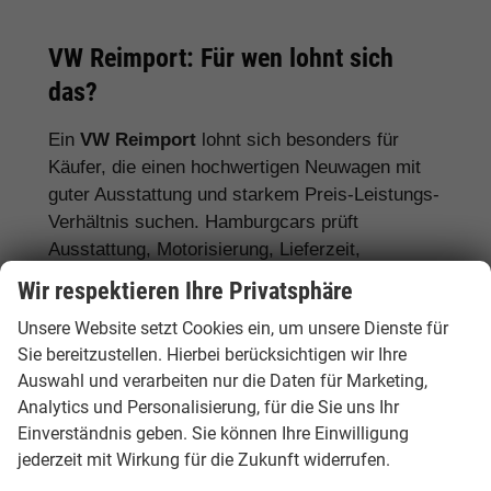
VW Reimport: Für wen lohnt sich
das?
Ein
VW Reimport
lohnt sich besonders für
Käufer, die einen hochwertigen Neuwagen mit
guter Ausstattung und starkem Preis-Leistungs-
Verhältnis suchen. Hamburgcars prüft
Ausstattung, Motorisierung, Lieferzeit,
Garantiebedingungen und Fahrzeugdetails
Wir respektieren Ihre Privatsphäre
transparent vor dem Kauf.
Unsere Website setzt Cookies ein, um unsere Dienste für
Für Stadtfahrer:
VW Polo, VW Golf, VW
Sie bereitzustellen. Hierbei berücksichtigen wir Ihre
Auswahl und verarbeiten nur die Daten für Marketing,
ID.3
Analytics und Personalisierung, für die Sie uns Ihr
Für Familien:
VW Tiguan, VW Passat
Einverständnis geben. Sie können Ihre Einwilligung
Variant, VW Touran, VW Caddy
jederzeit mit Wirkung für die Zukunft widerrufen.