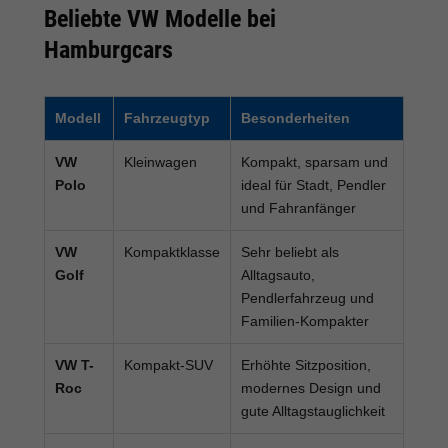
Beliebte VW Modelle bei
Hamburgcars
Modell
Fahrzeugtyp
Besonderheiten
VW
Kleinwagen
Kompakt, sparsam und
Polo
ideal für Stadt, Pendler
und Fahranfänger
VW
Kompaktklasse
Sehr beliebt als
Golf
Alltagsauto,
Pendlerfahrzeug und
Familien-Kompakter
VW T-
Kompakt-SUV
Erhöhte Sitzposition,
Roc
modernes Design und
gute Alltagstauglichkeit