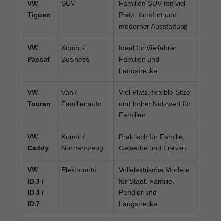
VW
SUV
Familien-SUV mit viel
Tiguan
Platz, Komfort und
moderner Ausstattung
VW
Kombi /
Ideal für Vielfahrer,
Passat
Business
Familien und
Langstrecke
VW
Van /
Viel Platz, flexible Sitze
Touran
Familienauto
und hoher Nutzwert für
Familien
VW
Kombi /
Praktisch für Familie,
Caddy
Nutzfahrzeug
Gewerbe und Freizeit
VW
Elektroauto
Vollelektrische Modelle
ID.3 /
für Stadt, Familie,
ID.4 /
Pendler und
ID.7
Langstrecke