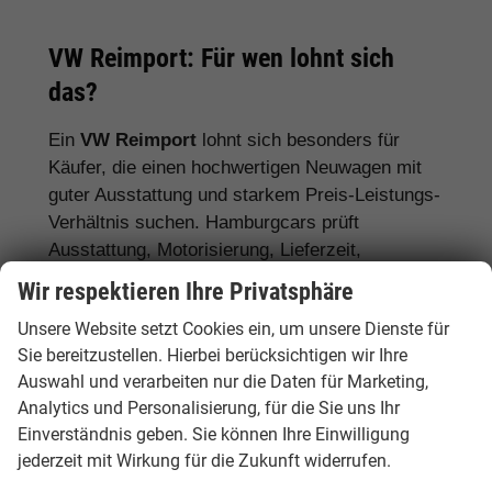
VW Reimport: Für wen lohnt sich
das?
Ein
VW Reimport
lohnt sich besonders für
Käufer, die einen hochwertigen Neuwagen mit
guter Ausstattung und starkem Preis-Leistungs-
Verhältnis suchen. Hamburgcars prüft
Ausstattung, Motorisierung, Lieferzeit,
Garantiebedingungen und Fahrzeugdetails
Wir respektieren Ihre Privatsphäre
transparent vor dem Kauf.
Unsere Website setzt Cookies ein, um unsere Dienste für
Für Stadtfahrer:
VW Polo, VW Golf, VW
Sie bereitzustellen. Hierbei berücksichtigen wir Ihre
Auswahl und verarbeiten nur die Daten für Marketing,
ID.3
Analytics und Personalisierung, für die Sie uns Ihr
Für Familien:
VW Tiguan, VW Passat
Einverständnis geben. Sie können Ihre Einwilligung
Variant, VW Touran, VW Caddy
jederzeit mit Wirkung für die Zukunft widerrufen.