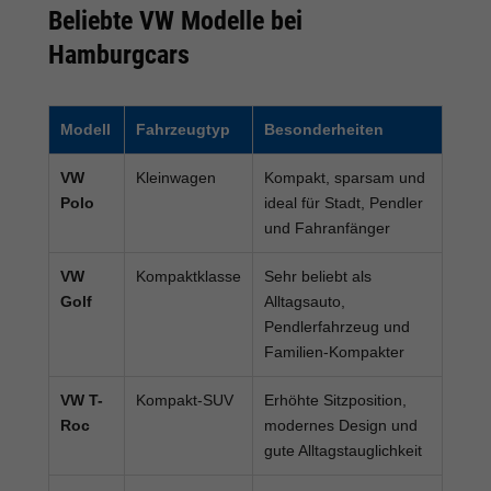
Beliebte VW Modelle bei
Hamburgcars
Modell
Fahrzeugtyp
Besonderheiten
VW
Kleinwagen
Kompakt, sparsam und
Polo
ideal für Stadt, Pendler
und Fahranfänger
VW
Kompaktklasse
Sehr beliebt als
Golf
Alltagsauto,
Pendlerfahrzeug und
Familien-Kompakter
VW T-
Kompakt-SUV
Erhöhte Sitzposition,
Roc
modernes Design und
gute Alltagstauglichkeit