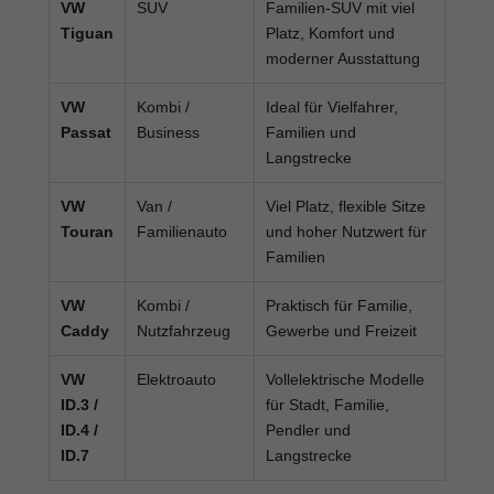
VW
SUV
Familien-SUV mit viel
Tiguan
Platz, Komfort und
moderner Ausstattung
VW
Kombi /
Ideal für Vielfahrer,
Passat
Business
Familien und
Langstrecke
VW
Van /
Viel Platz, flexible Sitze
Touran
Familienauto
und hoher Nutzwert für
Familien
VW
Kombi /
Praktisch für Familie,
Caddy
Nutzfahrzeug
Gewerbe und Freizeit
VW
Elektroauto
Vollelektrische Modelle
ID.3 /
für Stadt, Familie,
ID.4 /
Pendler und
ID.7
Langstrecke