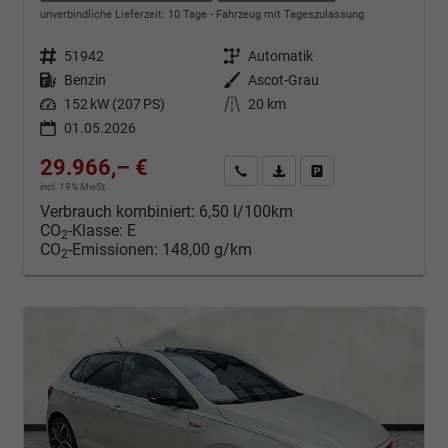
unverbindliche Lieferzeit:
10 Tage
Fahrzeug mit Tageszulassung
Fahrzeugnr.
51942
Getriebe
Automatik
Kraftstoff
Benzin
Außenfarbe
Ascot-Grau
Leistung
152 kW (207 PS)
Kilometerstand
20 km
01.05.2026
29.966,– €
Kontakt & Angebot anfordern
PDF-Datei, Fahrzeugexposé d
Fahrzeug merken/Expo
incl. 19% MwSt.
Verbrauch kombiniert:
6,50 l/100km
CO
-Klasse:
E
2
CO
-Emissionen:
148,00 g/km
2