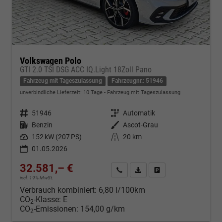
Volkswagen Polo
GTI 2.0 TSI DSG ACC IQ.Light 18Zoll Pano
Fahrzeug mit Tageszulassung
Fahrzeugnr.: 51946
unverbindliche Lieferzeit:
10 Tage
Fahrzeug mit Tageszulassung
Fahrzeugnr.
51946
Getriebe
Automatik
Kraftstoff
Benzin
Außenfarbe
Ascot-Grau
Leistung
152 kW (207 PS)
Kilometerstand
20 km
01.05.2026
32.581,– €
Kontakt & Angebot anfordern
PDF-Datei, Fahrzeugexposé d
Fahrzeug merken/Expo
incl. 19% MwSt.
Verbrauch kombiniert:
6,80 l/100km
CO
-Klasse:
E
2
CO
-Emissionen:
154,00 g/km
2