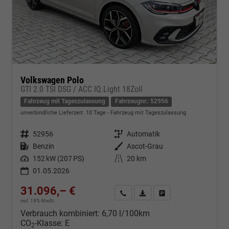
Volkswagen Polo
GTI 2.0 TSI DSG / ACC IQ.Light 18Zoll
Fahrzeug mit Tageszulassung
Fahrzeugnr.: 52956
unverbindliche Lieferzeit:
10 Tage
Fahrzeug mit Tageszulassung
Fahrzeugnr.
52956
Getriebe
Automatik
Kraftstoff
Benzin
Außenfarbe
Ascot-Grau
Leistung
152 kW (207 PS)
Kilometerstand
20 km
01.05.2026
31.096,– €
Kontakt & Angebot anfordern
PDF-Datei, Fahrzeugexposé d
Fahrzeug merken/Expo
incl. 19% MwSt.
Verbrauch kombiniert:
6,70 l/100km
CO
-Klasse:
E
2