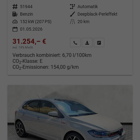
Fahrzeugnr.
51944
Getriebe
Automatik
Kraftstoff
Benzin
Außenfarbe
Deepblack-Perleffekt
Leistung
152 kW (207 PS)
Kilometerstand
20 km
01.05.2026
31.254,– €
Kontakt & Angebot anfordern
PDF-Datei, Fahrzeugexposé d
Fahrzeug merken/Expo
incl. 19% MwSt.
Verbrauch kombiniert:
6,70 l/100km
CO
-Klasse:
E
2
CO
-Emissionen:
154,00 g/km
2