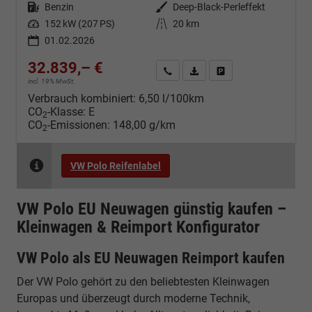
Kraftstoff
Benzin
Außenfarbe
Deep-Black-Perleffekt
Leistung
152 kW (207 PS)
Kilometerstand
20 km
01.02.2026
32.839,– €
Kontakt & Angebot anfordern
PDF-Datei, Fahrzeugexposé d
Fahrzeug merken/Expo
incl. 19% MwSt.
Verbrauch kombiniert:
6,50 l/100km
CO
-Klasse:
E
2
CO
-Emissionen:
148,00 g/km
2
VW Polo Reifenlabel
VW Polo EU Neuwagen günstig kaufen –
Kleinwagen & Reimport Konfigurator
VW Polo als EU Neuwagen Reimport kaufen
Der VW Polo gehört zu den beliebtesten Kleinwagen
Europas und überzeugt durch moderne Technik,