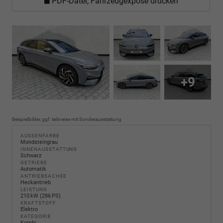
PDF-Datei, Fahrzeugexposé drucken
+9
Beispielbilder, ggf. teilweise mit Sonderausstattung
AUSSENFARBE
Mondsteingrau
INNENAUSSTATTUNG
Schwarz
GETRIEBE
Automatik
ANTRIEBSACHSE
Heckantrieb
LEISTUNG
210 kW (286 PS)
KRAFTSTOFF
Elektro
KATEGORIE
Kombi