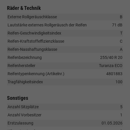
Räder & Technik
Externe Rollgeräuschklasse
B
Lautstärke externes Rollgeräusch der Reifen
71 dB
Reifen-Geschwindigkeitsindex
T
Reifen-Kraftstoffeffizienzklasse
C
Reifen-Nasshaftungsklasse
A
Reifenbezeichnung
255/40 R 20
Reifenhersteller
Turanza ECO
Reifentypenkennung (Artikelnr.)
4801883
Tragfähigkeitsindex
100
Sonstiges
Anzahl Sitzplätze
5
Anzahl Vorbesitzer
1
Erstzulassung
01.05.2026