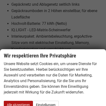
Gepäcknetz und Ablagenetz seitlich links
Gepäckraumboden in 2 Höhen einstellbar, für ebene
Ladefläche
Hochvolt-Batterie: 77 kWh (Netto)
IQ.LIGHT - LED-Matrix-Scheinwerfer
Interieurpaket: Ambientebeleuchtung, ergoActive-
Sitze vorn mit elektrischer Einstellung, Memory,
Komforteinstieg und verschiebbarer
Wir respektieren Ihre Privatsphäre
Oberschenkelauflage, Gepäcknetz und Ablagenetz
seitlich links, Komfortsitze vorn, Lendenwirbelstützen
Unsere Website setzt Cookies ein, um unsere Dienste für
vorn pneumatisch einstellbar, Sitzmittelbahnen der
Sie bereitzustellen. Hierbei berücksichtigen wir Ihre
Vorder- und äußeren Rücksitzplätze in Mikrovlies
Auswahl und verarbeiten nur die Daten für Marketing,
Analytics und Personalisierung, für die Sie uns Ihr
""ArtVelours Eco"", Sitzwangen in Artex, Vordersitze
Einverständnis geben. Sie können Ihre Einwilligung
mit Rücken-Druckpunktmassage
jederzeit mit Wirkung für die Zukunft widerrufen.
Komfortpaket: Frontscheibe in
Verbundsicherheitsglas, drahtlos beheizbar und
Alle akzeptieren
Einstellungen