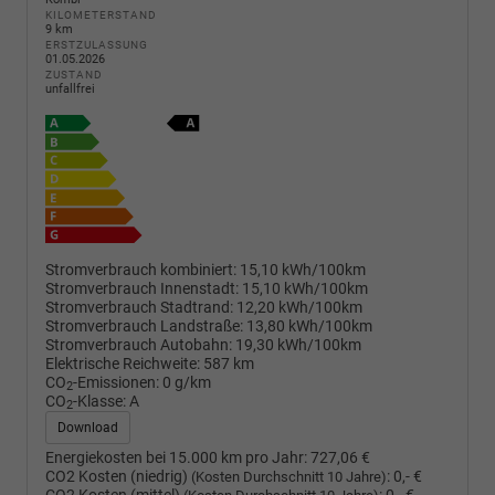
KILOMETERSTAND
9 km
ERSTZULASSUNG
01.05.2026
ZUSTAND
unfallfrei
Stromverbrauch kombiniert:
15,10 kWh/100km
Stromverbrauch Innenstadt:
15,10 kWh/100km
Stromverbrauch Stadtrand:
12,20 kWh/100km
Stromverbrauch Landstraße:
13,80 kWh/100km
Stromverbrauch Autobahn:
19,30 kWh/100km
Elektrische Reichweite:
587 km
CO
-Emissionen:
0 g/km
2
CO
-Klasse:
A
2
Download
Energiekosten bei 15.000 km pro Jahr:
727,06 €
CO2 Kosten (niedrig)
:
0,- €
(Kosten Durchschnitt 10 Jahre)