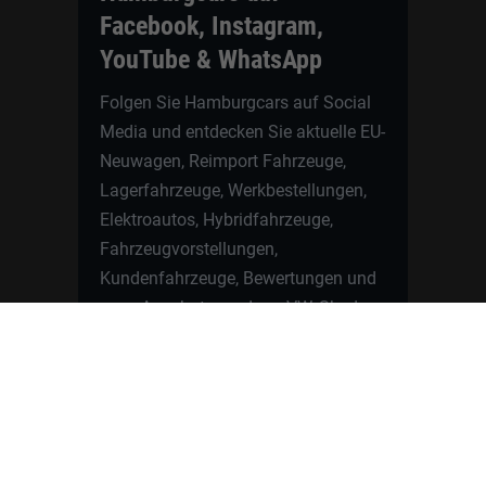
Facebook, Instagram,
YouTube & WhatsApp
Folgen Sie Hamburgcars auf Social
Media und entdecken Sie aktuelle EU-
Neuwagen, Reimport Fahrzeuge,
Lagerfahrzeuge, Werkbestellungen,
Elektroautos, Hybridfahrzeuge,
Fahrzeugvorstellungen,
Kundenfahrzeuge, Bewertungen und
neue Angebote rund um VW, Skoda,
Toyota, Nissan, Renault, Dacia,
CUPRA und viele weitere Marken.
Startseite
Fahrzeuge finden
Neuwagen Konfigurator
Reimport
Ratgeber
Finanzierung
Kontakt