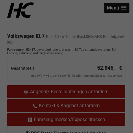
Menü
Volkswagen ID.7
Pro 210 kW Tourer BlackStyle AHK IQdr Intpaket
20Z
Fahrzeugnr.
:
53417
, unverbindliche Lieferzeit:
10 Tage
, Landesversion: EU -
Europa,
Fahrzeug mit Tageszulassung
52.846,– €
Gesamtpreis
incl. 19% MwSt., den Kosten für Überführung und Zulassungspapieren
Angebot/ Bestellunterlagen anfordern
Kontakt & Angebot anfordern
Fahrzeug merken/Expose drucken