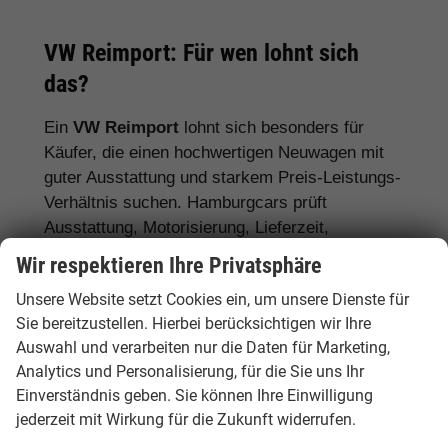
VW Reimport: Für wen lohnt sich
das?
Ein
VW Reimport
lohnt sich besonders für
Käufer, die einen hochwertigen Neuwagen mit
guter Ausstattung und starkem Preis-Leistungs-
Verhältnis suchen. Hamburgcars prüft
Ausstattung, Motorisierung, Lieferzeit,
Garantiebedingungen und Fahrzeugdetails
Wir respektieren Ihre Privatsphäre
transparent vor dem Kauf.
Unsere Website setzt Cookies ein, um unsere Dienste für
Für Stadtfahrer:
VW Polo, VW Golf, VW
Sie bereitzustellen. Hierbei berücksichtigen wir Ihre
Auswahl und verarbeiten nur die Daten für Marketing,
ID.3
Analytics und Personalisierung, für die Sie uns Ihr
Für Familien:
VW Tiguan, VW Passat
Einverständnis geben. Sie können Ihre Einwilligung
Variant, VW Touran, VW Caddy
jederzeit mit Wirkung für die Zukunft widerrufen.