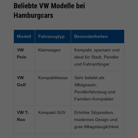
Beliebte VW Modelle bei
Hamburgcars
Modell
Fahrzeugtyp
Besonderheiten
VW
Kleinwagen
Kompakt, sparsam und
Polo
ideal für Stadt, Pendler
und Fahranfänger
VW
Kompaktklasse
Sehr beliebt als
Golf
Alltagsauto,
Pendlerfahrzeug und
Familien-Kompakter
VW T-
Kompakt-SUV
Erhöhte Sitzposition,
Roc
modernes Design und
gute Alltagstauglichkeit