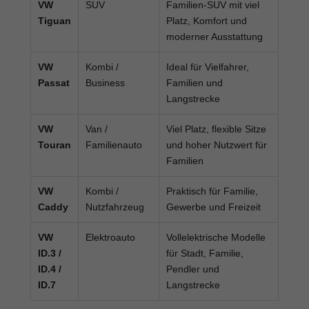
VW
SUV
Familien-SUV mit viel
Tiguan
Platz, Komfort und
moderner Ausstattung
VW
Kombi /
Ideal für Vielfahrer,
Passat
Business
Familien und
Langstrecke
VW
Van /
Viel Platz, flexible Sitze
Touran
Familienauto
und hoher Nutzwert für
Familien
VW
Kombi /
Praktisch für Familie,
Caddy
Nutzfahrzeug
Gewerbe und Freizeit
VW
Elektroauto
Vollelektrische Modelle
ID.3 /
für Stadt, Familie,
ID.4 /
Pendler und
ID.7
Langstrecke