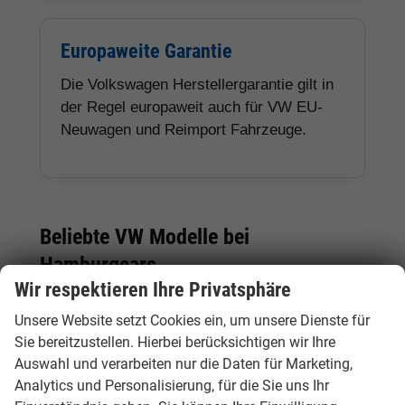
Europaweite Garantie
Die Volkswagen Herstellergarantie gilt in
der Regel europaweit auch für VW EU-
Neuwagen und Reimport Fahrzeuge.
Beliebte VW Modelle bei
Hamburgcars
Wir respektieren Ihre Privatsphäre
Unsere Website setzt Cookies ein, um unsere Dienste für
Modell
Fahrzeugtyp
Besonderheiten
Sie bereitzustellen. Hierbei berücksichtigen wir Ihre
Auswahl und verarbeiten nur die Daten für Marketing,
VW
Kleinwagen
Kompakt, sparsam und
Analytics und Personalisierung, für die Sie uns Ihr
Polo
ideal für Stadt, Pendler