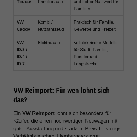
Touran
Familienauto
und hoher Nutzwert für
Familien
VW
Kombi /
Praktisch für Familie,
Caddy
Nutzfahrzeug
Gewerbe und Freizeit
VW
Elektroauto
Vollelektrische Modelle
ID.3 /
für Stadt, Familie,
ID.4 /
Pendler und
ID.7
Langstrecke
VW Reimport: Für wen lohnt sich
das?
Ein
VW Reimport
lohnt sich besonders für
Käufer, die einen hochwertigen Neuwagen mit
guter Ausstattung und starkem Preis-Leistungs-
Verhältnis suchen. Hamburgcars prüft