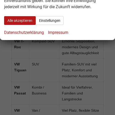
Einverständnis geben. Sie können Ihre Einwilligung
und Fahranfänger
jederzeit mit Wirkung für die Zukunft widerrufen.
VW
Kompaktklasse
Sehr beliebt als
Golf
Alltagsauto,
Alle akzeptieren
Einstellungen
Pendlerfahrzeug und
Familien-Kompakter
Datenschutzerklärung
Impressum
VW T-
Kompakt-SUV
Erhöhte Sitzposition,
Roc
modernes Design und
gute Alltagstauglichkeit
VW
SUV
Familien-SUV mit viel
Tiguan
Platz, Komfort und
moderner Ausstattung
VW
Kombi /
Ideal für Vielfahrer,
Passat
Business
Familien und
Langstrecke
VW
Van /
Viel Platz, flexible Sitze