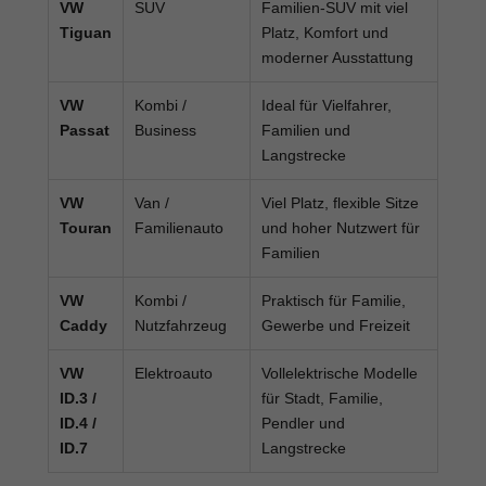
VW
SUV
Familien-SUV mit viel
Tiguan
Platz, Komfort und
moderner Ausstattung
VW
Kombi /
Ideal für Vielfahrer,
Passat
Business
Familien und
Langstrecke
VW
Van /
Viel Platz, flexible Sitze
Touran
Familienauto
und hoher Nutzwert für
Familien
VW
Kombi /
Praktisch für Familie,
Caddy
Nutzfahrzeug
Gewerbe und Freizeit
VW
Elektroauto
Vollelektrische Modelle
ID.3 /
für Stadt, Familie,
ID.4 /
Pendler und
ID.7
Langstrecke