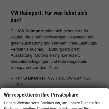
VW Reimport: Für wen lohnt sich
das?
Ein
VW Reimport
lohnt sich besonders für
Käufer, die einen hochwertigen Neuwagen mit
guter Ausstattung und starkem Preis-Leistungs-
Verhältnis suchen. Hamburgcars prüft
Ausstattung, Motorisierung, Lieferzeit,
Garantiebedingungen und Fahrzeugdetails
transparent vor dem Kauf.
Für Stadtfahrer:
VW Polo, VW Golf, VW
ID.3
Wir respektieren Ihre Privatsphäre
Für Familien:
VW Tiguan, VW Passat
Variant, VW Touran, VW Caddy
Unsere Website setzt Cookies ein, um unsere Dienste für
Sie bereitzustellen. Hierbei berücksichtigen wir Ihre