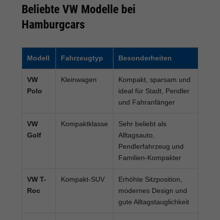
Beliebte VW Modelle bei
Hamburgcars
Modell
Fahrzeugtyp
Besonderheiten
VW
Kleinwagen
Kompakt, sparsam und
Polo
ideal für Stadt, Pendler
und Fahranfänger
VW
Kompaktklasse
Sehr beliebt als
Golf
Alltagsauto,
Pendlerfahrzeug und
Familien-Kompakter
VW T-
Kompakt-SUV
Erhöhte Sitzposition,
Roc
modernes Design und
gute Alltagstauglichkeit