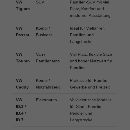
VW
SUV
Familien-SUV mit viel
Tiguan
Platz, Komfort und
moderner Ausstattung
VW
Kombi /
Ideal für Vielfahrer,
Passat
Business
Familien und
Langstrecke
VW
Van /
Viel Platz, flexible Sitze
Touran
Familienauto
und hoher Nutzwert für
Familien
VW
Kombi /
Praktisch für Familie,
Caddy
Nutzfahrzeug
Gewerbe und Freizeit
VW
Elektroauto
Vollelektrische Modelle
ID.3 /
für Stadt, Familie,
ID.4 /
Pendler und
ID.7
Langstrecke