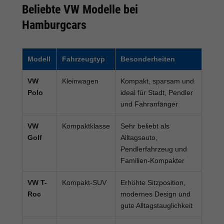
Beliebte VW Modelle bei
Hamburgcars
Modell
Fahrzeugtyp
Besonderheiten
VW
Kleinwagen
Kompakt, sparsam und
Polo
ideal für Stadt, Pendler
und Fahranfänger
VW
Kompaktklasse
Sehr beliebt als
Golf
Alltagsauto,
Pendlerfahrzeug und
Familien-Kompakter
VW T-
Kompakt-SUV
Erhöhte Sitzposition,
Roc
modernes Design und
gute Alltagstauglichkeit