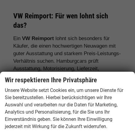
VW Reimport: Für wen lohnt sich
das?
Ein
VW Reimport
lohnt sich besonders für
Käufer, die einen hochwertigen Neuwagen mit
guter Ausstattung und starkem Preis-Leistungs-
Verhältnis suchen. Hamburgcars prüft
Ausstattung, Motorisierung, Lieferzeit,
Garantiebedingungen und Fahrzeugdetails
Wir respektieren Ihre Privatsphäre
transparent vor dem Kauf.
Unsere Website setzt Cookies ein, um unsere Dienste für
Für Stadtfahrer:
VW Polo, VW Golf, VW
Sie bereitzustellen. Hierbei berücksichtigen wir Ihre
Auswahl und verarbeiten nur die Daten für Marketing,
ID.3
Analytics und Personalisierung, für die Sie uns Ihr
Für Familien:
VW Tiguan, VW Passat
Einverständnis geben. Sie können Ihre Einwilligung
Variant, VW Touran, VW Caddy
jederzeit mit Wirkung für die Zukunft widerrufen.