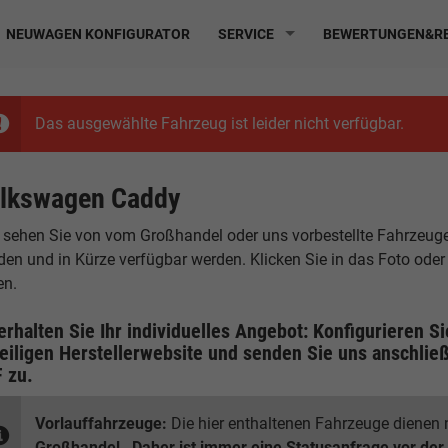
NEUWAGEN KONFIGURATOR
SERVICE
BEWERTUNGEN&RE
Das ausgewählte Fahrzeug ist leider nicht verfügbar.
lkswagen Caddy
 sehen Sie von vom Großhandel oder uns vorbestellte Fahrzeuge, d
den und in Kürze verfügbar werden. Klicken Sie in das Foto ode
en.
erhalten Sie Ihr individuelles Angebot: Konfigurieren S
eiligen
Herstellerwebsite
und senden Sie uns anschließ
F
zu.
Vorlauffahrzeuge:
Die hier enthaltenen Fahrzeuge dienen n
Großhandel
.
Daher ist immer eine Statusanfrage vor der