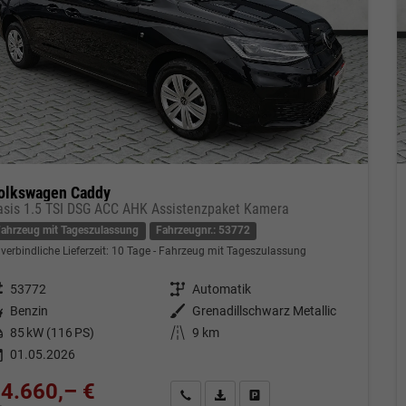
olkswagen Caddy
asis 1.5 TSI DSG ACC AHK Assistenzpaket Kamera
Fahrzeug mit Tageszulassung
Fahrzeugnr.: 53772
verbindliche Lieferzeit:
10 Tage
Fahrzeug mit Tageszulassung
eugnr.
53772
Getriebe
Automatik
tstoff
Benzin
Außenfarbe
Grenadillschwarz Metallic
tung
85 kW (116 PS)
Kilometerstand
9 km
01.05.2026
4.660,– €
Kontakt & Angebot anfordern
PDF-Datei, Fahrzeugexposé drucken
Fahrzeug merken/Expose dru