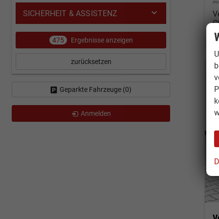
in
SICHERHEIT & ASSISTENZ
V
C
C
W
475
Ergebnisse anzeigen
U
zurücksetzen
b
v
P
Geparkte Fahrzeuge (
0
)
k
w
Anmelden
D
V