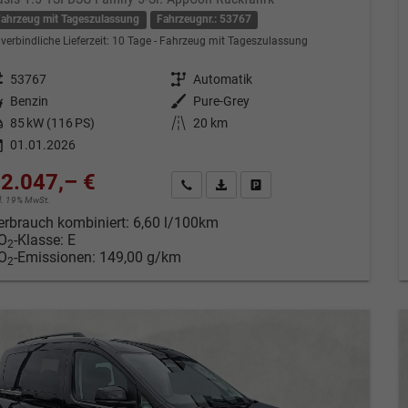
Fahrzeug mit Tageszulassung
Fahrzeugnr.: 53767
verbindliche Lieferzeit:
10 Tage
Fahrzeug mit Tageszulassung
eugnr.
53767
Getriebe
Automatik
tstoff
Benzin
Außenfarbe
Pure-Grey
tung
85 kW (116 PS)
Kilometerstand
20 km
01.01.2026
2.047,– €
Kontakt & Angebot anfordern
PDF-Datei, Fahrzeugexposé drucken
Fahrzeug merken/Expose dru
cl. 19% MwSt.
erbrauch kombiniert:
6,60 l/100km
O
-Klasse:
E
2
O
-Emissionen:
149,00 g/km
2