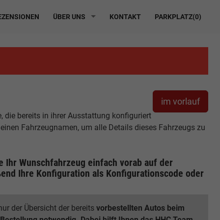
ZENSIONEN
ÜBER UNS
KONTAKT
PARKPLATZ(
0
)
im vorlauf
ie bereits in ihrer Ausstattung konfiguriert
r einen Fahrzeugnamen, um alle Details dieses Fahrzeugs zu
ie Ihr Wunschfahrzeug einfach vorab auf der
end Ihre Konfiguration
als Konfigurationscode oder
ur der Übersicht der bereits
vorbestellten Autos beim
 Bestellung notwendig. Dabei hilft Ihnen das HHC Team.