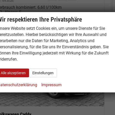
cl. 19% MwSt.
erbrauch kombiniert:
6,60 l/100km
O
-Klasse:
E
2
O
-Emissionen:
151,00 g/km
ir respektieren Ihre Privatsphäre
2
nsere Website setzt Cookies ein, um unsere Dienste für Sie
ereitzustellen. Hierbei berücksichtigen wir Ihre Auswahl und
erarbeiten nur die Daten für Marketing, Analytics und
ersonalisierung, für die Sie uns Ihr Einverständnis geben. Sie
önnen Ihre Einwilligung jederzeit mit Wirkung für die Zukunft
iderrufen.
Alle akzeptieren
Einstellungen
atenschutzerklärung
Impressum
olkswagen Caddy