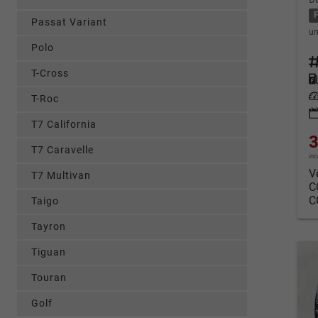
Passat Variant
un
Polo
Fahrz
T-Cross
Kraf
Leis
T-Roc
T7 California
3
T7 Caravelle
in
V
T7 Multivan
C
C
Taigo
Tayron
Tiguan
Touran
Golf