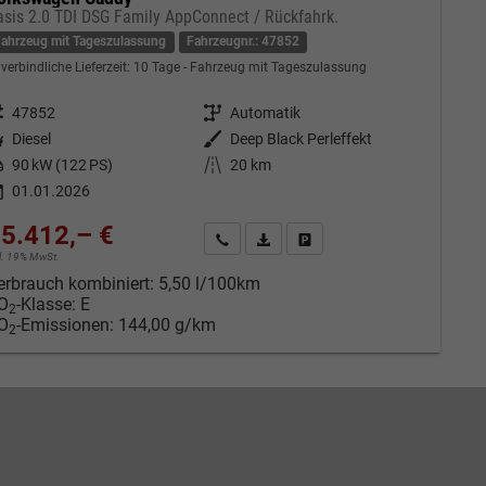
asis 2.0 TDI DSG Family AppConnect / Rückfahrk.
Fahrzeug mit Tageszulassung
Fahrzeugnr.: 47852
verbindliche Lieferzeit:
10 Tage
Fahrzeug mit Tageszulassung
eugnr.
47852
Getriebe
Automatik
tstoff
Diesel
Außenfarbe
Deep Black Perleffekt
tung
90 kW (122 PS)
Kilometerstand
20 km
01.01.2026
5.412,– €
Kontakt & Angebot anfordern
PDF-Datei, Fahrzeugexposé drucken
Fahrzeug merken/Expose dru
cl. 19% MwSt.
erbrauch kombiniert:
5,50 l/100km
O
-Klasse:
E
2
O
-Emissionen:
144,00 g/km
2