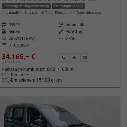
Fahrzeug mit Tageszulassung
Fahrzeugnr.: 53963
unverbindliche Lieferzeit:
10 Tage
Fahrzeug mit Tageszulassung
Fahrzeugnr.
53963
Getriebe
Automatik
Kraftstoff
Benzin
Außenfarbe
Pure Grey
Leistung
85 kW (116 PS)
Kilometerstand
9 km
01.06.2026
34.165,– €
cken
Kontakt & Angebot anfordern
PDF-Datei, Fahrzeugexposé druc
Fahrzeug merken/Expose 
incl. 19% MwSt.
Verbrauch kombiniert:
6,60 l/100km
CO
-Klasse:
E
2
CO
-Emissionen:
151,00 g/km
2