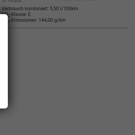
incl. 19% MwSt.
Verbrauch kombiniert:
5,50 l/100km
CO
-Klasse:
E
2
CO
-Emissionen:
144,00 g/km
2