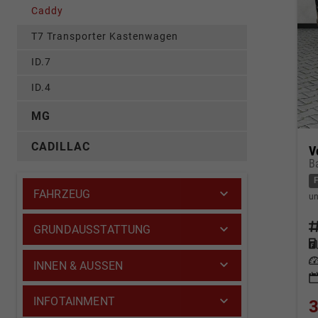
Caddy
T7 Transporter Kastenwagen
ID.7
ID.4
MG
CADILLAC
V
B
FAHRZEUG
un
Fahrz
GRUNDAUSSTATTUNG
Kraf
Leis
INNEN & AUSSEN
INFOTAINMENT
3