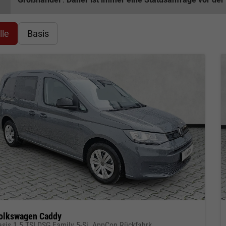
lle
Basis
olkswagen Caddy
asis 1.5 TSI DSG Family 5-Si. AppCon Rückfahrk