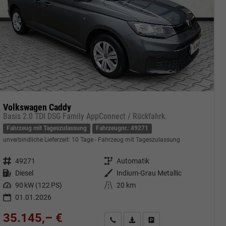
Volkswagen Caddy
Basis 2.0 TDI DSG Family AppConnect / Rückfahrk.
Fahrzeug mit Tageszulassung
Fahrzeugnr.: 49271
unverbindliche Lieferzeit:
10 Tage
Fahrzeug mit Tageszulassung
Fahrzeugnr.
49271
Getriebe
Automatik
Kraftstoff
Diesel
Außenfarbe
Indium-Grau Metallic
Leistung
90 kW (122 PS)
Kilometerstand
20 km
01.01.2026
35.145,– €
cken
Kontakt & Angebot anfordern
PDF-Datei, Fahrzeugexposé druc
Fahrzeug merken/Expose 