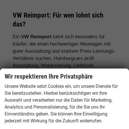
VW Reimport: Für wen lohnt sich
das?
Ein
VW Reimport
lohnt sich besonders für
Käufer, die einen hochwertigen Neuwagen mit
guter Ausstattung und starkem Preis-Leistungs-
Verhältnis suchen. Hamburgcars prüft
Ausstattung, Motorisierung, Lieferzeit,
Garantiebedingungen und Fahrzeugdetails
Wir respektieren Ihre Privatsphäre
transparent vor dem Kauf.
Unsere Website setzt Cookies ein, um unsere Dienste für
Für Stadtfahrer:
VW Polo, VW Golf, VW
Sie bereitzustellen. Hierbei berücksichtigen wir Ihre
Auswahl und verarbeiten nur die Daten für Marketing,
ID.3
Analytics und Personalisierung, für die Sie uns Ihr
Für Familien:
VW Tiguan, VW Passat
Einverständnis geben. Sie können Ihre Einwilligung
Variant, VW Touran, VW Caddy
jederzeit mit Wirkung für die Zukunft widerrufen.