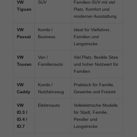
VW
SUV
Familien-SUV mit viel
Tiguan
Platz, Komfort und
moderner Ausstattung
VW
Kombi /
Ideal für Vielfahrer,
Passat
Business
Familien und
Langstrecke
VW
Van /
Viel Platz, flexible Sitze
Touran
Familienauto
und hoher Nutzwert für
Familien
VW
Kombi /
Praktisch für Familie,
Caddy
Nutzfahrzeug
Gewerbe und Freizeit
VW
Elektroauto
Vollelektrische Modelle
ID.3 /
für Stadt, Familie,
ID.4 /
Pendler und
ID.7
Langstrecke