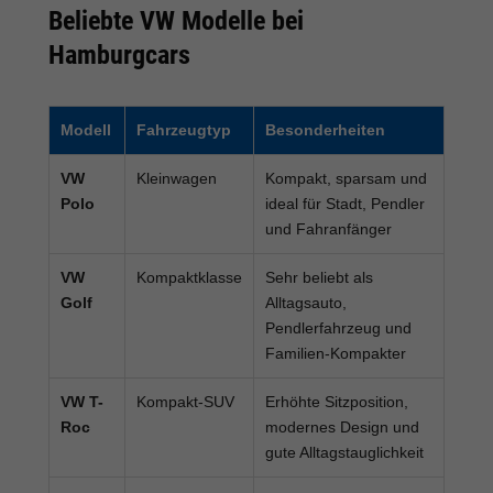
Beliebte VW Modelle bei
Hamburgcars
Modell
Fahrzeugtyp
Besonderheiten
VW
Kleinwagen
Kompakt, sparsam und
Polo
ideal für Stadt, Pendler
und Fahranfänger
VW
Kompaktklasse
Sehr beliebt als
Golf
Alltagsauto,
Pendlerfahrzeug und
Familien-Kompakter
VW T-
Kompakt-SUV
Erhöhte Sitzposition,
Roc
modernes Design und
gute Alltagstauglichkeit