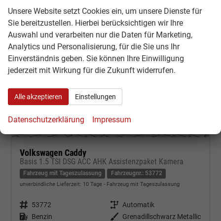
Unsere Website setzt Cookies ein, um unsere Dienste für
Sie bereitzustellen. Hierbei berücksichtigen wir Ihre
Auswahl und verarbeiten nur die Daten für Marketing,
Analytics und Personalisierung, für die Sie uns Ihr
Einverständnis geben. Sie können Ihre Einwilligung
jederzeit mit Wirkung für die Zukunft widerrufen.
Alle akzeptieren
Einstellungen
Datenschutzerklärung
Impressum
Volkswagen Caddy
Basis 1.5 TSI DSG ACC AHK Assistenzpaket Kamera
Fahrzeug mit Tageszulassung
Fahrzeugnr.: 53772
unverbindliche Lieferzeit:
10 Tage
Fahrzeug mit Tageszulassung
Fahrzeugnr.
53772
Getriebe
Automatik
Kraftstoff
Benzin
Außenfarbe
Grenadillschwarz Metallic