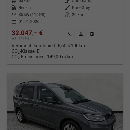
Fahrzeugnr.
53767
Getriebe
Automatik
Kraftstoff
Benzin
Außenfarbe
Pure-Grey
Leistung
85 kW (116 PS)
Kilometerstand
20 km
01.01.2026
32.047,– €
Kontakt & Angebot anfordern
PDF-Datei, Fahrzeugexposé d
Fahrzeug merken/Expo
incl. 19% MwSt.
Verbrauch kombiniert:
6,60 l/100km
CO
-Klasse:
E
2
CO
-Emissionen:
149,00 g/km
2