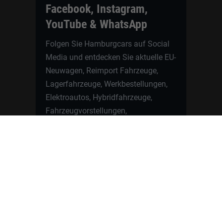
Facebook, Instagram,
YouTube & WhatsApp
Folgen Sie Hamburgcars auf Social
Media und entdecken Sie aktuelle EU-
Neuwagen, Reimport Fahrzeuge,
Lagerfahrzeuge, Werkbestellungen,
Elektroautos, Hybridfahrzeuge,
Fahrzeugvorstellungen,
Kundenfahrzeuge, Bewertungen und
neue Angebote rund um VW, Skoda,
Toyota, Nissan, Renault, Dacia,
CUPRA und viele weitere Marken.
Startseite
Fahrzeuge finden
Neuwagen Konfigurator
Reimport
Ratgeber
Finanzierung
Kontakt