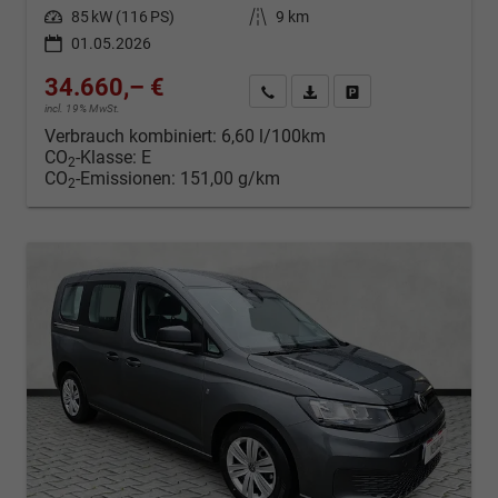
Leistung
85 kW (116 PS)
Kilometerstand
9 km
01.05.2026
34.660,– €
Kontakt & Angebot anfordern
PDF-Datei, Fahrzeugexposé d
Fahrzeug merken/Expo
incl. 19% MwSt.
Verbrauch kombiniert:
6,60 l/100km
CO
-Klasse:
E
2
CO
-Emissionen:
151,00 g/km
2