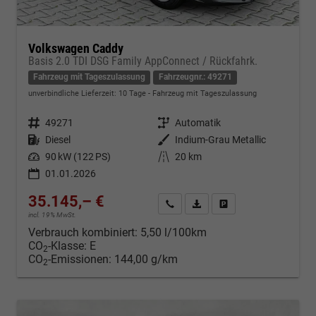
Volkswagen Caddy
Basis 2.0 TDI DSG Family AppConnect / Rückfahrk.
Fahrzeug mit Tageszulassung
Fahrzeugnr.: 49271
unverbindliche Lieferzeit:
10 Tage
Fahrzeug mit Tageszulassung
Fahrzeugnr.
49271
Getriebe
Automatik
Kraftstoff
Diesel
Außenfarbe
Indium-Grau Metallic
Leistung
90 kW (122 PS)
Kilometerstand
20 km
01.01.2026
35.145,– €
Kontakt & Angebot anfordern
PDF-Datei, Fahrzeugexposé d
Fahrzeug merken/Expo
incl. 19% MwSt.
Verbrauch kombiniert:
5,50 l/100km
CO
-Klasse:
E
2
CO
-Emissionen:
144,00 g/km
2