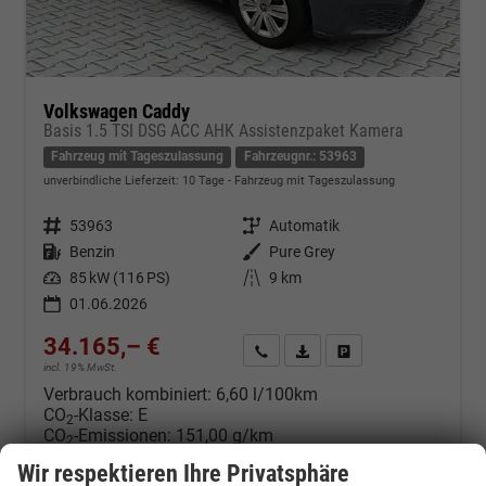
Volkswagen Caddy
Basis 1.5 TSI DSG ACC AHK Assistenzpaket Kamera
Fahrzeug mit Tageszulassung
Fahrzeugnr.: 53963
unverbindliche Lieferzeit:
10 Tage
Fahrzeug mit Tageszulassung
Fahrzeugnr.
53963
Getriebe
Automatik
Kraftstoff
Benzin
Außenfarbe
Pure Grey
Leistung
85 kW (116 PS)
Kilometerstand
9 km
01.06.2026
34.165,– €
Kontakt & Angebot anfordern
PDF-Datei, Fahrzeugexposé d
Fahrzeug merken/Expo
incl. 19% MwSt.
Verbrauch kombiniert:
6,60 l/100km
CO
-Klasse:
E
2
CO
-Emissionen:
151,00 g/km
2
Wir respektieren Ihre Privatsphäre