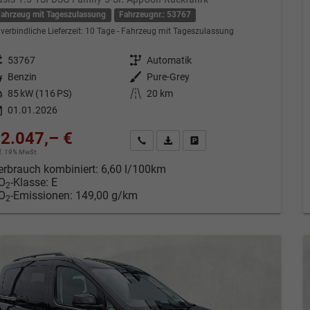
Fahrzeug mit Tageszulassung
Fahrzeugnr.: 53767
verbindliche Lieferzeit:
10 Tage
Fahrzeug mit Tageszulassung
eugnr.
53767
Getriebe
Automatik
tstoff
Benzin
Außenfarbe
Pure-Grey
tung
85 kW (116 PS)
Kilometerstand
20 km
01.01.2026
2.047,– €
Kontakt & Angebot anfordern
PDF-Datei, Fahrzeugexposé drucken
Fahrzeug merken/Expose dru
cl. 19% MwSt.
erbrauch kombiniert:
6,60 l/100km
O
-Klasse:
E
2
O
-Emissionen:
149,00 g/km
2