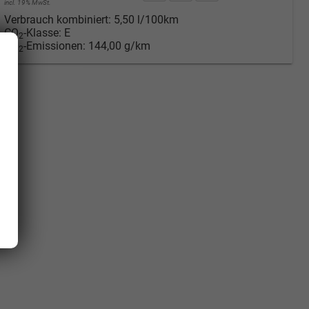
incl. 19% MwSt.
Verbrauch kombiniert:
5,50 l/100km
CO
-Klasse:
E
2
CO
-Emissionen:
144,00 g/km
2