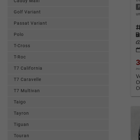
Caddy Maxi
Golf Variant
un
Passat Variant
Fahrz
Polo
Kraf
Leis
T-Cross
T-Roc
3
T7 California
in
V
T7 Caravelle
C
C
T7 Multivan
Taigo
Tayron
Tiguan
Touran