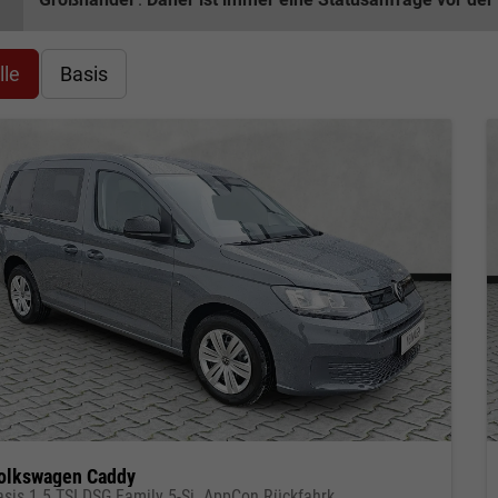
lle
Basis
olkswagen Caddy
asis 1.5 TSI DSG Family 5-Si. AppCon Rückfahrk