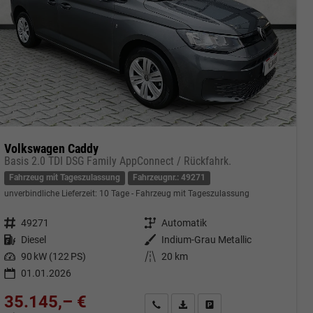
Volkswagen Caddy
Basis 2.0 TDI DSG Family AppConnect / Rückfahrk.
Fahrzeug mit Tageszulassung
Fahrzeugnr.: 49271
unverbindliche Lieferzeit:
10 Tage
Fahrzeug mit Tageszulassung
Fahrzeugnr.
49271
Getriebe
Automatik
Kraftstoff
Diesel
Außenfarbe
Indium-Grau Metallic
Leistung
90 kW (122 PS)
Kilometerstand
20 km
01.01.2026
35.145,– €
cken
Kontakt & Angebot anfordern
PDF-Datei, Fahrzeugexposé druc
Fahrzeug merken/Expose 