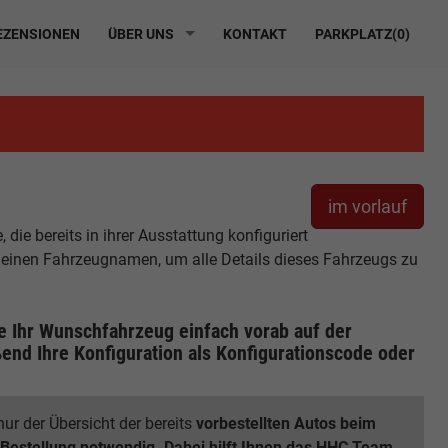
ZENSIONEN
ÜBER UNS
KONTAKT
PARKPLATZ(
0
)
im vorlauf
ie bereits in ihrer Ausstattung konfiguriert
r einen Fahrzeugnamen, um alle Details dieses Fahrzeugs zu
ie Ihr Wunschfahrzeug einfach vorab auf der
end Ihre Konfiguration
als Konfigurationscode oder
ur der Übersicht der bereits
vorbestellten Autos beim
 Bestellung notwendig. Dabei hilft Ihnen das HHC Team.