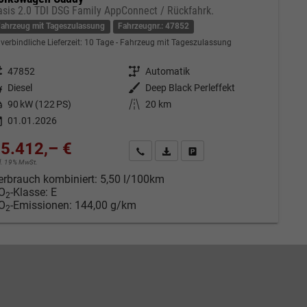
asis 2.0 TDI DSG Family AppConnect / Rückfahrk.
Fahrzeug mit Tageszulassung
Fahrzeugnr.: 47852
verbindliche Lieferzeit:
10 Tage
Fahrzeug mit Tageszulassung
eugnr.
47852
Getriebe
Automatik
tstoff
Diesel
Außenfarbe
Deep Black Perleffekt
tung
90 kW (122 PS)
Kilometerstand
20 km
01.01.2026
5.412,– €
Kontakt & Angebot anfordern
PDF-Datei, Fahrzeugexposé drucken
Fahrzeug merken/Expose dru
cl. 19% MwSt.
erbrauch kombiniert:
5,50 l/100km
O
-Klasse:
E
2
O
-Emissionen:
144,00 g/km
2