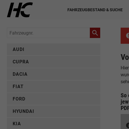
FAHRZEUGBESTAND & SUCHE
Fahrzeugnr.
AUDI
Vo
CUPRA
Hier
DACIA
wur
seh
FIAT
So 
FORD
jew
PD
HYUNDAI
KIA