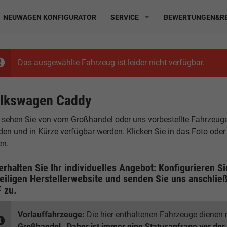
NEUWAGEN KONFIGURATOR
SERVICE
BEWERTUNGEN&RE
Das ausgewählte Fahrzeug ist leider nicht verfügbar.
lkswagen Caddy
 sehen Sie von vom Großhandel oder uns vorbestellte Fahrzeuge, d
den und in Kürze verfügbar werden. Klicken Sie in das Foto ode
en.
erhalten Sie Ihr individuelles Angebot: Konfigurieren S
eiligen
Herstellerwebsite
und senden Sie uns anschließ
F
zu.
Vorlauffahrzeuge:
Die hier enthaltenen Fahrzeuge dienen n
Großhandel
.
Daher ist immer eine Statusanfrage vor der