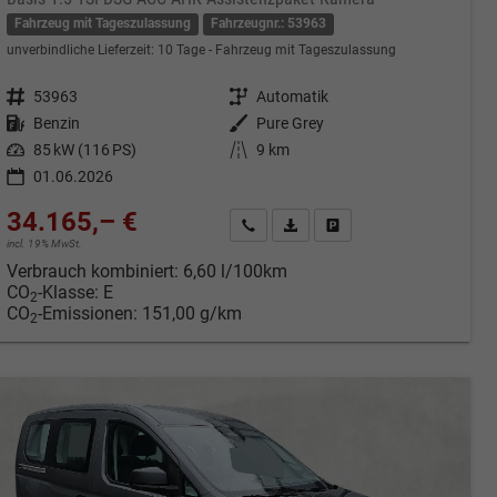
Fahrzeug mit Tageszulassung
Fahrzeugnr.: 53963
unverbindliche Lieferzeit:
10 Tage
Fahrzeug mit Tageszulassung
Fahrzeugnr.
53963
Getriebe
Automatik
Kraftstoff
Benzin
Außenfarbe
Pure Grey
Leistung
85 kW (116 PS)
Kilometerstand
9 km
01.06.2026
34.165,– €
cken
Kontakt & Angebot anfordern
PDF-Datei, Fahrzeugexposé druc
Fahrzeug merken/Expose 
incl. 19% MwSt.
Verbrauch kombiniert:
6,60 l/100km
CO
-Klasse:
E
2
CO
-Emissionen:
151,00 g/km
2