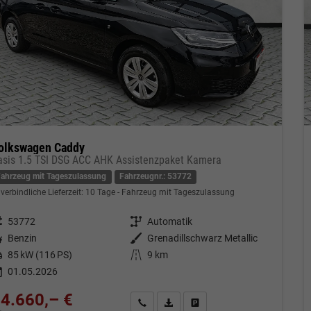
olkswagen Caddy
asis 1.5 TSI DSG ACC AHK Assistenzpaket Kamera
Fahrzeug mit Tageszulassung
Fahrzeugnr.: 53772
verbindliche Lieferzeit:
10 Tage
Fahrzeug mit Tageszulassung
eugnr.
53772
Getriebe
Automatik
tstoff
Benzin
Außenfarbe
Grenadillschwarz Metallic
tung
85 kW (116 PS)
Kilometerstand
9 km
01.05.2026
4.660,– €
Kontakt & Angebot anfordern
PDF-Datei, Fahrzeugexposé drucken
Fahrzeug merken/Expose dru