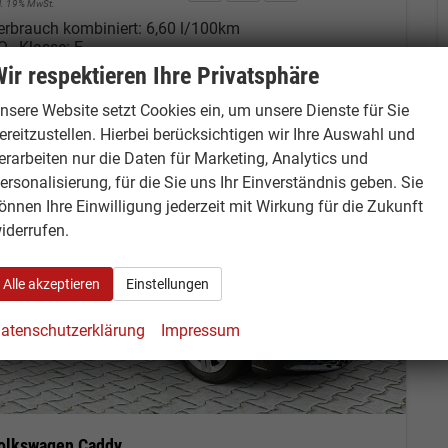
cl. 19% MwSt.
erbrauch kombiniert:
6,60 l/100km
O
-Klasse:
E
2
O
-Emissionen:
151,00 g/km
ir respektieren Ihre Privatsphäre
2
nsere Website setzt Cookies ein, um unsere Dienste für Sie
ereitzustellen. Hierbei berücksichtigen wir Ihre Auswahl und
erarbeiten nur die Daten für Marketing, Analytics und
ersonalisierung, für die Sie uns Ihr Einverständnis geben. Sie
önnen Ihre Einwilligung jederzeit mit Wirkung für die Zukunft
iderrufen.
Alle akzeptieren
Einstellungen
atenschutzerklärung
Impressum
olkswagen Caddy