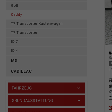
Golf
Caddy
T7 Transporter Kastenwagen
T7 Transporter
ID.7
ID.4
V
B
MG
un
CADILLAC
Fahrz
Kraf
FAHRZEUG
Leis
GRUNDAUSSTATTUNG
3