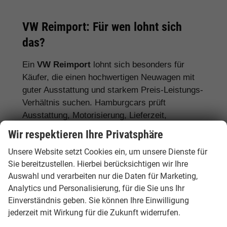
VW Reimport: Für wen lohnt sich
das?
Ein
VW Reimport
lohnt sich besonders für
Käufer, die einen hochwertigen Neuwagen mit
guter Ausstattung und starkem Preis-Leistungs-
Verhältnis suchen. Hamburgcars prüft
Ausstattung, Motorisierung, Lieferzeit,
Garantiebedingungen und Fahrzeugdetails
Wir respektieren Ihre Privatsphäre
transparent vor dem Kauf.
Unsere Website setzt Cookies ein, um unsere Dienste für
Für Stadtfahrer:
VW Polo, VW Golf, VW
Sie bereitzustellen. Hierbei berücksichtigen wir Ihre
Auswahl und verarbeiten nur die Daten für Marketing,
ID.3
Analytics und Personalisierung, für die Sie uns Ihr
Für Familien:
VW Tiguan, VW Passat
Einverständnis geben. Sie können Ihre Einwilligung
Variant, VW Touran, VW Caddy
jederzeit mit Wirkung für die Zukunft widerrufen.