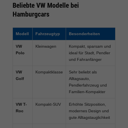
Beliebte VW Modelle bei
Hamburgcars
Modell
Fahrzeugtyp
Besonderheiten
VW
Kleinwagen
Kompakt, sparsam und
Polo
ideal für Stadt, Pendler
und Fahranfänger
VW
Kompaktklasse
Sehr beliebt als
Golf
Alltagsauto,
Pendlerfahrzeug und
Familien-Kompakter
VW T-
Kompakt-SUV
Erhöhte Sitzposition,
Roc
modernes Design und
gute Alltagstauglichkeit