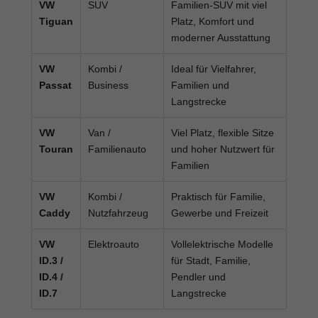
VW
SUV
Familien-SUV mit viel
Tiguan
Platz, Komfort und
moderner Ausstattung
VW
Kombi /
Ideal für Vielfahrer,
Passat
Business
Familien und
Langstrecke
VW
Van /
Viel Platz, flexible Sitze
Touran
Familienauto
und hoher Nutzwert für
Familien
VW
Kombi /
Praktisch für Familie,
Caddy
Nutzfahrzeug
Gewerbe und Freizeit
VW
Elektroauto
Vollelektrische Modelle
ID.3 /
für Stadt, Familie,
ID.4 /
Pendler und
ID.7
Langstrecke